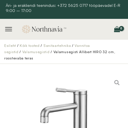
Skip
Äri- ja erakliendi teenindus: +372 5625 0717 tööpäevadel E-R
9:00 – 17:00
to
content
Esileht
/
Kõik tooted
/
Sanitaartehnika
/
Vannitoa
segistid
/
Valamusegistid
/ Valamusegisti Allibert HIRO 32 cm,
roostevaba teras