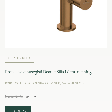
.
€
.
ALLAHINDLUS!
Pronks valamusegisti Deante Silia 17 cm, messing
KÕIK TOOTED
,
SOODUSPAKKUMISED
,
VALAMUSEGISTID
A
C
205,12
€
164,10
€
l
u
g
r
n
r
LISA KORVI