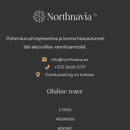
:
i
1
s
9
:
8
1
,
4
1
9
3
,
Pühendunud inspireerima ja looma heaolutunnet
9
€
0
läbi eksootilise vannitoamööbli.
.
€
.
info@northnavia.ee
+372 5625 0717
Esindussalong on kolimas
Oluline teave
E-POOD
NÕUANDED
KONTAKT