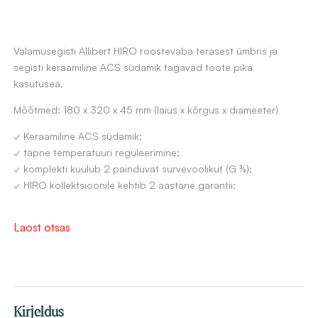
Valamusegisti Allibert HIRO roostevaba terasest ümbris ja
segisti keraamiline ACS südamik tagavad toote pika
kasutusea.
Mõõtmed: 180 x 320 x 45 mm (laius x kõrgus x diameeter)
✓ Keraamiline ACS südamik;
✓ täpne temperatuuri reguleerimine;
✓ komplekti kuulub 2 painduvat survevoolikut (G ⅜);
✓ HIRO kollektsioonile kehtib 2 aastane garantii;
Laost otsas
Kirjeldus