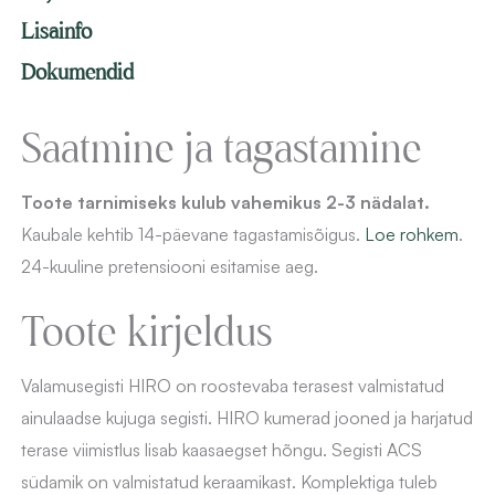
Lisainfo
Dokumendid
Saatmine ja tagastamine
Toote tarnimiseks kulub vahemikus 2-3 nädalat.
Kaubale kehtib 14-päevane
tagastamisõigus.
Loe rohkem
.
24-kuuline pretensiooni esitamise aeg.
Toote kirjeldus
Valamusegisti HIRO on roostevaba terasest valmistatud
ainulaadse kujuga segisti. HIRO kumerad jooned ja harjatud
terase viimistlus lisab kaasaegset hõngu. Segisti ACS
südamik on valmistatud keraamikast. Komplektiga tuleb