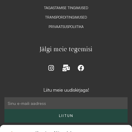
TAGASTAMISE TINGIMUSED
TRANSPORDITINGIMUSED
PRIVAATSUSPOLIITIKA
Jälgi meie tegemisi
I
M
F
n
a
a
s
i
c
t
l
e
Liitu meie uudiskirjaga!
a
-
b
g
b
o
Email
r
u
o
a
l
k
LIITUN
m
k