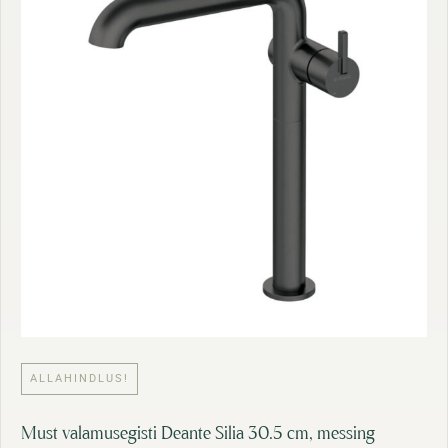
2
s
2
:
1
1
,
8
4
4
6
,
9
€
0
.
€
.
ALLAHINDLUS!
Must valamusegisti Deante Silia 30.5 cm, messing