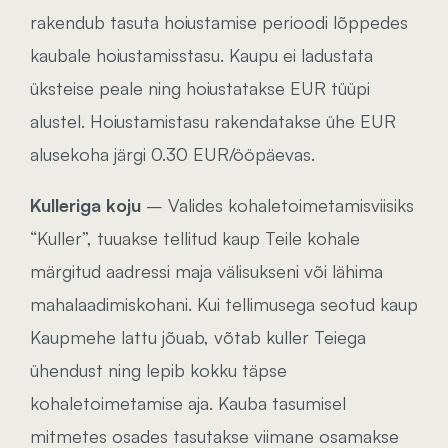
rakendub tasuta hoiustamise perioodi lõppedes
kaubale hoiustamisstasu. Kaupu ei ladustata
üksteise peale ning hoiustatakse EUR tüüpi
alustel. Hoiustamistasu rakendatakse ühe EUR
alusekoha järgi 0.30 EUR/ööpäevas.
Kulleriga koju
– Valides kohaletoimetamisviisiks
“Kuller”, tuuakse tellitud kaup Teile kohale
märgitud aadressi maja välisukseni või lähima
mahalaadimiskohani. Kui tellimusega seotud kaup
Kaupmehe lattu jõuab, võtab kuller Teiega
ühendust ning lepib kokku täpse
kohaletoimetamise aja. Kauba tasumisel
mitmetes osades tasutakse viimane osamakse