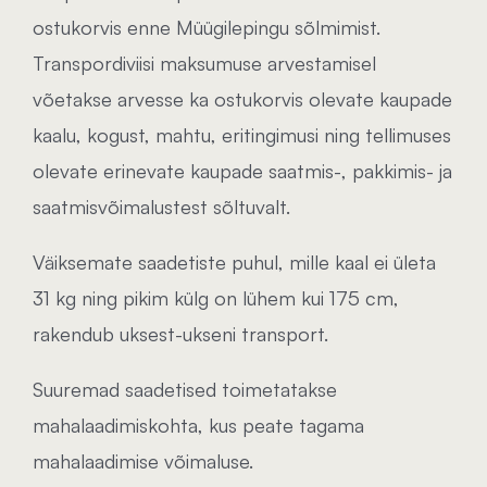
ostukorvis enne Müügilepingu sõlmimist.
Transpordiviisi maksumuse arvestamisel
võetakse arvesse ka ostukorvis olevate kaupade
kaalu, kogust, mahtu, eritingimusi ning tellimuses
olevate erinevate kaupade saatmis-, pakkimis- ja
saatmisvõimalustest sõltuvalt.
Väiksemate saadetiste puhul, mille kaal ei ületa
31 kg ning pikim külg on lühem kui 175 cm,
rakendub uksest-ukseni transport.
Suuremad saadetised toimetatakse
mahalaadimiskohta, kus peate tagama
mahalaadimise võimaluse.