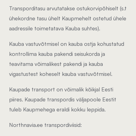
Transporditasu arvutatakse ostukorvipõhiselt (s.t
ühekordne tasu ühelt Kaupmehelt ostetud ühele
aadressile toimetatava Kauba suhtes).
Kauba vastuvõtmisel on kauba ostja kohustatud
kontrollima kauba pakendi seisukorda ja
teavitama võimalikest pakendi ja kauba
vigastustest koheselt kauba vastuvõtmisel.
Kaupade transport on võimalik kõikjal Eesti
piires. Kaupade transpordis väljapoole Eestit
tuleb Kaupmehega eraldi kokku leppida.
Northnavia.ee transpordiviisid: