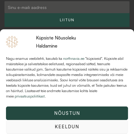
g
b
o
Email
r
u
o
a
l
k
LIITUN
m
k
Küpsiste Nõusoleku
Haldamine
Nagu enamus veebilehti, kasutab ka
northnavia.ee
"küpsiseid". Küpsiste abil
KKK
määratakse ja salvestatakse eelistused, regionaalsed sätted, teenuste
kasutamise valikud jpm. Samuti kasutame küpsiseid näiteks sisu ja reklaamide
MAKSEVIISID JA MAKSETINGIMUSED
isikupärastamiseks, kolmandate osapoolte meedia integreerimiseks või meie
veebisaidi liikluse analüüsimiseks. Soovi korral võite brauseri seadistuses ära
KASUTUSTINGIMUSED
keelata küpsiste kasutamise, kuid sel juhul on võimalik, et Teile pakutav teenus
on häiritud. Lisateavet teie andmete kasutamise kohta leiate
meie
privaatsuspoliitikast
.
NÕUSTUN
Kõik õigused kaitstud © 2026 Northnavia | AT Varahaldus OÜ | 16216481
KEELDUN