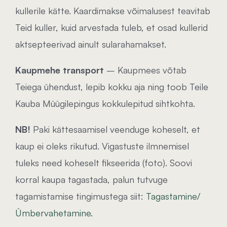
kullerile kätte. Kaardimakse võimalusest teavitab
Teid kuller, kuid arvestada tuleb, et osad kullerid
aktsepteerivad ainult sularahamakset.
Kaupmehe transport
– Kaupmees võtab
Teiega ühendust, lepib kokku aja ning toob Teile
Kauba Müügilepingus kokkulepitud sihtkohta.
NB!
Paki kättesaamisel veenduge koheselt, et
kaup ei oleks rikutud. Vigastuste ilmnemisel
tuleks need koheselt fikseerida (foto). Soovi
korral kaupa tagastada, palun tutvuge
tagamistamise tingimustega siit:
Tagastamine/
Ümbervahetamine.