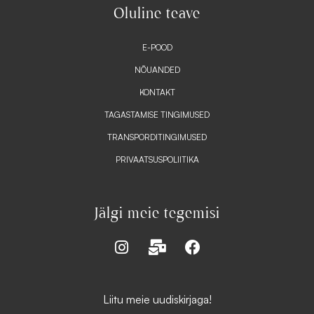
Oluline teave
E-POOD
NÕUANDED
KONTAKT
TAGASTAMISE TINGIMUSED
TRANSPORDITINGIMUSED
PRIVAATSUSPOLIITIKA
Jälgi meie tegemisi
I
M
F
n
a
a
s
i
c
t
l
e
Liitu meie uudiskirjaga!
a
-
b