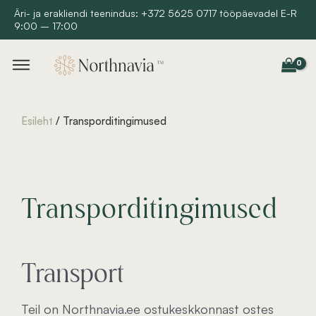
Skip
Äri- ja erakliendi teenindus: +372 5625 0717 tööpäevadel E-R
9:00 – 17:00
to
content
Esileht
/ Transporditingimused
Transporditingimused
Transport
Teil on Northnavia.ee ostukeskkonnast ostes