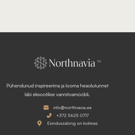
Pühendunud inspireerima ja looma heaolutunnet
läbi eksootilise vannitoamööbli.
info@northnavia.ee
+372 5625 0717
Esindussalong on kolimas