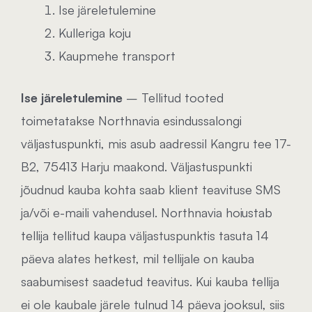
Ise järeletulemine
Kulleriga koju
Kaupmehe transport
Ise järeletulemine
– Tellitud tooted
toimetatakse Northnavia esindussalongi
väljastuspunkti, mis asub aadressil Kangru tee 17-
B2, 75413 Harju maakond. Väljastuspunkti
jõudnud kauba kohta saab klient teavituse SMS
ja/või e-maili vahendusel. Northnavia hoiustab
tellija tellitud kaupa väljastuspunktis tasuta 14
päeva alates hetkest, mil tellijale on kauba
saabumisest saadetud teavitus. Kui kauba tellija
ei ole kaubale järele tulnud 14 päeva jooksul, siis