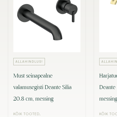
ALLAHINDLUS!
ALLAHI
Must seinapealne
Harjatu
valamusegisti Deante Silia
Deante 
20.8 cm, messing
messin
KÕIK TOOTED
,
KÕIK TO