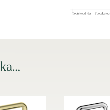
Tootekood
N/A
Tootekateg
 ka…