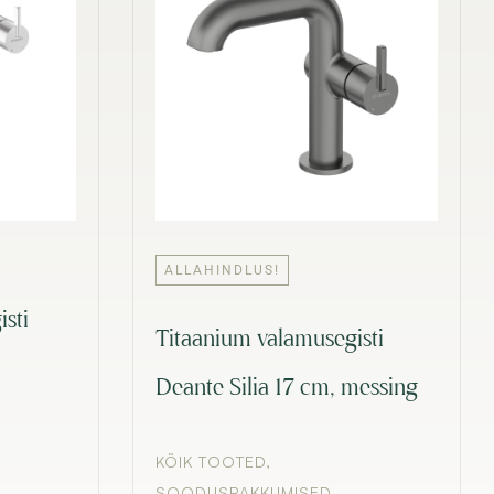
ALLAHINDLUS!
sti
Titaanium valamusegisti
Deante Silia 17 cm, messing
KÕIK TOOTED
,
SOODUSPAKKUMISED
,