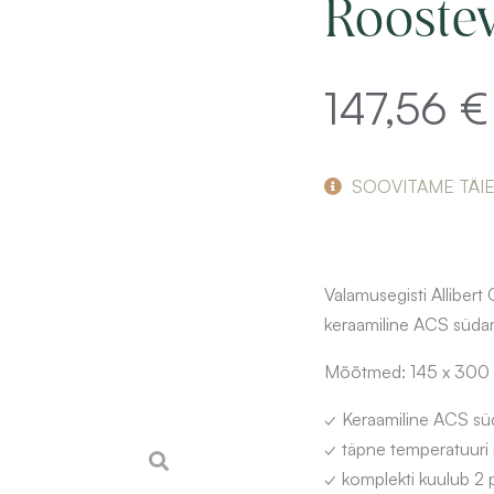
Rooste
147,56
€
SOOVITAME TÄI
Valamusegisti Allibert
keraamiline ACS südam
Mõõtmed: 145 x 300 x
✓ Keraamiline ACS sü
✓ täpne temperatuuri 
✓ komplekti kuulub 2 p