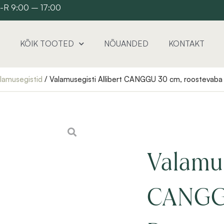
 E-R 9:00 – 17:00
KÕIK TOOTED
NÕUANDED
KONTAKT
lamusegistid
/ Valamusegisti Allibert CANGGU 30 cm, roostevaba 
Valamus
CANGG