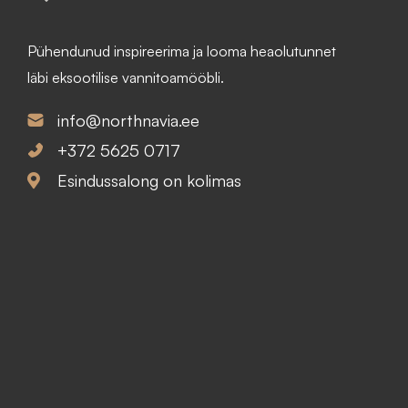
n
p
Pühendunud inspireerima ja looma heaolutunnet
d
r
läbi eksootilise vannitoamööbli.
o
i
info@northnavia.ee
l
c
+372 5625 0717
Esindussalong on kolimas
i
e
:
i
2
s
0
:
2
1