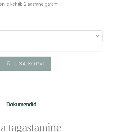
ile kehtib 2 aastane garantii;
LISA KORVI
o
Dokumendid
ja tagastamine