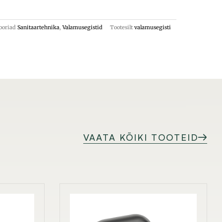
ooriad
Sanitaartehnika
,
Valamusegistid
Tootesilt
valamusegisti
VAATA KÕIKI TOOTEID