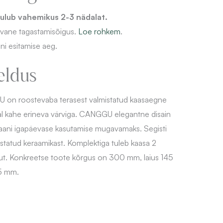
ulub vahemikus 2-3 nädalat.
evane
tagastamisõigus.
Loe rohkem
.
ni esitamise aeg.
eldus
 on roostevaba terasest valmistatud kaasaegne
val kahe erineva värviga. CANGGU elegantne disain
raani igapäevase kasutamise mugavamaks. Segisti
tatud keraamikast. Komplektiga tuleb kaasa 2
ut. Konkreetse toote kõrgus on 300 mm, laius 145
5 mm.