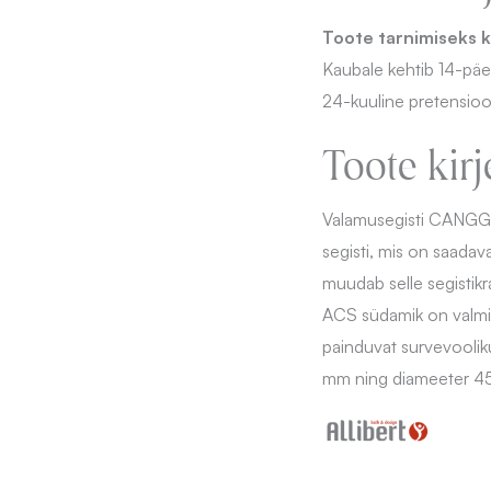
Toote tarnimiseks k
Kaubale kehtib 14-pä
24-kuuline pretensioo
Toote kirj
Valamusegisti CANGGU
segisti, mis on saada
muudab selle segistik
ACS südamik on valmis
painduvat survevoolik
mm ning diameeter 4