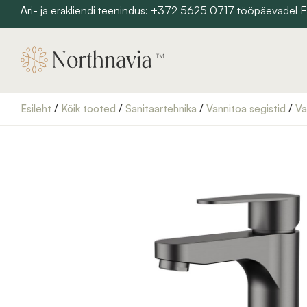
Skip
Äri- ja erakliendi teenindus: +372 5625 0717 tööpäevadel
to
content
Esileht
/
Kõik tooted
/
Sanitaartehnika
/
Vannitoa segistid
/
Va