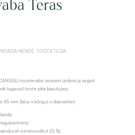
vaba Teras
ENDADA NENDE TOODETEGA:
 CANGGU roostevaba terasest ümbris ja segisti
ik tagavad toote pika kasutusea.
 45 mm (laius x kõrgus x diameeter)
damik;
reguleerimine;
ainduvat survevoolikut (G ⅜);