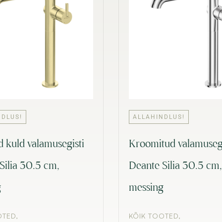
NDLUS!
ALLAHINDLUS!
d kuld valamusegisti
Kroomitud valamusegi
Silia 30.5 cm,
Deante Silia 30.5 cm,
g
messing
OTED
,
KÕIK TOOTED
,