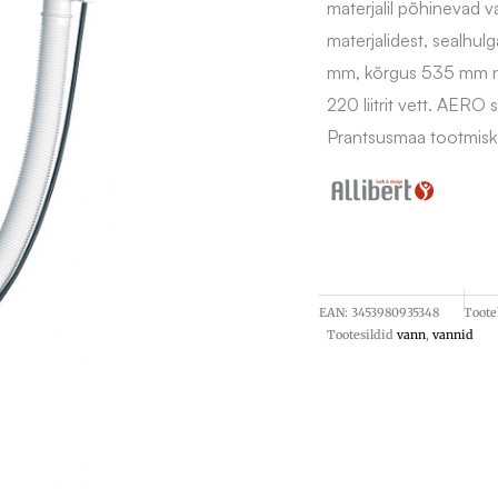
materjalil põhinevad 
materjalidest, sealhu
mm, kõrgus 535 mm n
220 liitrit vett. AERO
Prantsusmaa tootmisk
EAN:
3453980935348
Toot
Tootesildid
vann
,
vannid