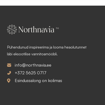
Pühendunud inspireerima ja looma heaolutunnet
läbi eksootilise vannitoamööbli.
info@northnavia.ee
+372 5625 0717
Esindussalong on kolimas