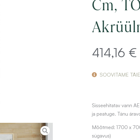
Cm, T
Akrüül
414,16
€
SOOVITAME TÄI
Sisseehitatav vann AE
ja peatuge. Tänu äravo
Mõõtmed: 1700 x 700 x
sügavus)