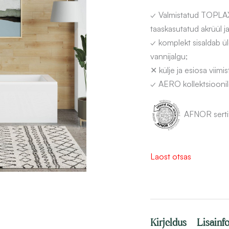
✓ Valmistatud TOPLAX
taaskasutatud akrüül ja
✓ komplekt sisaldab ül
vannijalgu;
✕ külje ja esiosa viimi
✓ AERO kollektsioonile
AFNOR sertif
Laost otsas
Kirjeldus
Lisainf