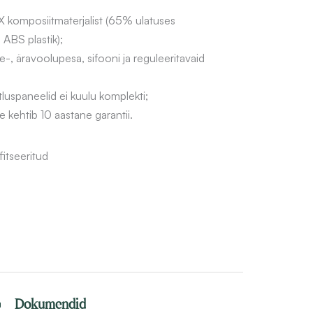
 komposiitmaterjalist (65% ulatuses
 ABS plastik);
e-, äravoolupesa, sifooni ja reguleeritavaid
stluspaneelid ei kuulu komplekti;
 kehtib 10 aastane garantii.
itseeritud
o
Dokumendid