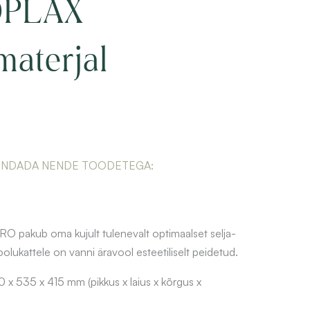
OPLAX
materjal
ENDADA NENDE TOODETEGA:
RO pakub oma kujult tulenevalt optimaalset selja-
olukattele on vanni äravool esteetiliselt peidetud.
 535 x 415 mm (pikkus x laius x kõrgus x