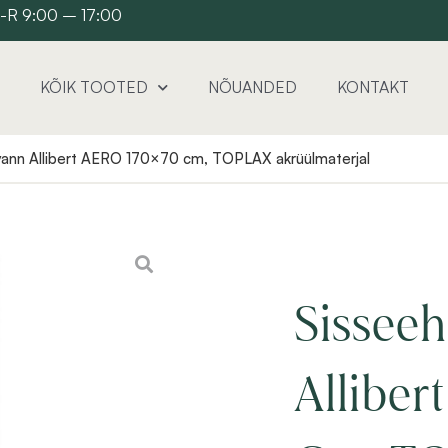
 E-R 9:00 – 17:00
KÕIK TOOTED
NÕUANDED
KONTAKT
 vann Allibert AERO 170×70 cm, TOPLAX akrüülmaterjal
Sisseeh
Allibe