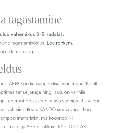
ja tagastamine
ulub vahemikus 2-3 nädalat.
evane
tagastamisõigus.
Loe rohkem
.
ni esitamise aeg.
eldus
ibert AERO on kaasaegne lisa vannituppa. Kujult
ptimaalset seljatuge ning lisaks on vannile
gi. Tegemist on sisseehitatava vanniga ehk vanni
seseisvalt viimistleda. KANDO seeria vannid on
omposiitmaterjalist, mis koosneb NF
st akrüülist ja ABS plastikust. Kõik TOPLAX