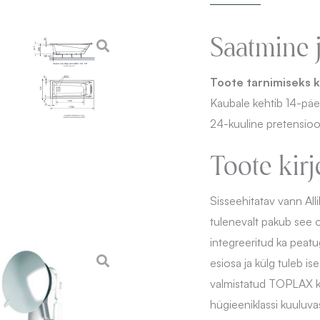
Saatmine 
Toote tarnimiseks k
Kaubale kehtib 14-pä
24-kuuline pretensioo
Toote kirj
Sisseehitatav vann All
tulenevalt pakub see o
integreeritud ka peatu
esiosa ja külg tuleb i
valmistatud TOPLAX k
hügieeniklassi kuuluva