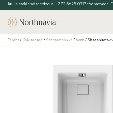
Skip
Äri- ja erakliendi teenindus: +372 5625 0717 tööpäevadel
to
content
Esileht
/
Kõik tooted
/
Sanitaartehnika
/
Vann
/ Sisseehitatav