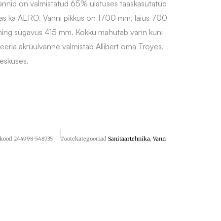
vannid on valmistatud 65% ulatuses taaskasutatud
lgas ka AERO. Vanni pikkus on 1700 mm, laius 700
ing sügavus 415 mm. Kokku mahutab vann kuni
 seeria akrüülvanne valmistab Allibert oma Troyes,
eskuses.
ekood
244998-548735
Tootekategooriad
Sanitaartehnika
,
Vann