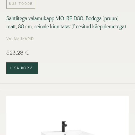
UUS TOODE
Sahtlitega valamukapp MO-RE D80, Bodega (pruun)
matt, 80 cm, seinale kinnitatav (freesitud käepidemetega)
VALAMUKAPID
523,28
€
LISA KORVI