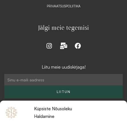
PRIVAATSUSPOLIITIKA
Jälgi meie tegemisi
I
M
F
n
a
a
s
i
c
t
l
e
Liitu meie uudiskirjaga!
a
-
b
g
b
o
Email
r
u
o
a
l
k
LIITUN
m
k
Küpsiste Nõusoleku
Haldamine