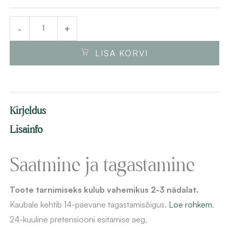
käepidemetega
BORDER
-
+
80x55x46
cm
LISA KORVI
soft
close
kogus
Kirjeldus
Lisainfo
Saatmine ja tagastamine
Toote tarnimiseks kulub vahemikus 2-3 nädalat.
Kaubale kehtib 14-päevane
tagastamisõigus.
Loe rohkem
.
24-kuuline pretensiooni esitamise aeg.