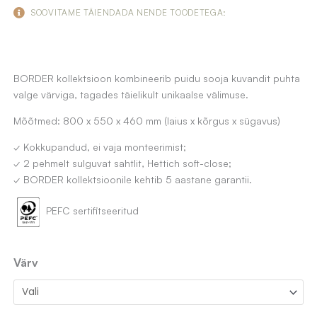
SOOVITAME TÄIENDADA NENDE TOODETEGA:
BORDER kollektsioon kombineerib puidu sooja kuvandit puhta
valge värviga, tagades täielikult unikaalse välimuse.
Mõõtmed: 800 x 550 x 460 mm (laius x kõrgus x sügavus)
✓ Kokkupandud, ei vaja monteerimist;
✓ 2 pehmelt sulguvat sahtlit, Hettich soft-close;
✓ BORDER kollektsioonile kehtib 5 aastane garantii.
PEFC sertifitseeritud
Valamukapp
Värv
valget
värvi