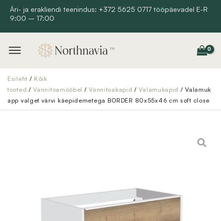
Skip
Äri- ja erakliendi teenindus: +372 5625 0717 tööpäevadel E-R
9:00 – 17:00
to
content
Esileht
/
Kõik
tooted
/
Vannitoamööbel
/
Vannitoakapid
/
Valamukapid
/ Valamuk
app valget värvi käepidemetega BORDER 80x55x46 cm soft close