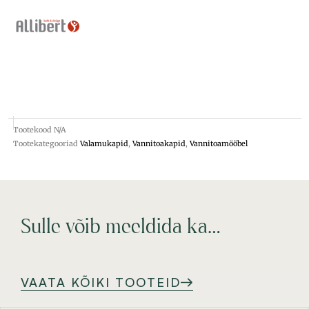
Tootekood
N/A
Tootekategooriad
Valamukapid
,
Vannitoakapid
,
Vannitoamööbel
Sulle võib meeldida ka…
VAATA KÕIKI TOOTEID