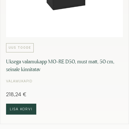
UUS TOODE
Uksega valamukapp MO-RE D50, must matt, 50 cm,
seinale kinnitatav
VALAMUKAPID
218,24
€
LISA KORVI