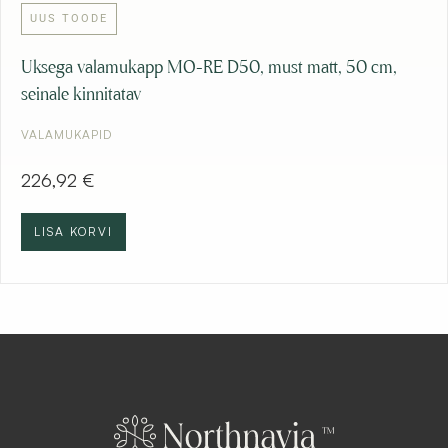
UUS TOODE
Uksega valamukapp MO-RE D50, must matt, 50 cm,
seinale kinnitatav
VALAMUKAPID
226,92
€
LISA KORVI