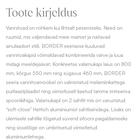
Toote kirjeldus
Vannitoad on rohkem kui lihtsalt pesemiseks. Need on
ruumid, mis väljendavad meie maitset ja näitavad
ainulaadset stiili. BORDER seeriasse kuuluvad
vannitoakapid võimaldavad kombineerida värve ja luua
midagi meeldejäävat
. Konkreetse valamukapi laius on 800
mm, kõrgus 550 mm ning sügavus 460 mm. BORDER
seeria vannitoamööbel on valmistatud melamiinkattega
puitlaastplaadist ning viimistluselt kaetud tamme imiteeriva
spoonikihiga. Valamukapil on 2 sahtlit mis on varustatud
“soft-close” Hettich alumiiniumist sahtlisiinidega. Lisaks on
ülemisele sahtlile lõigatud süvend sifooni paigaldamiseks
ning sisselõige on ümbritsetud viimistletud
alumiiniumlehega.