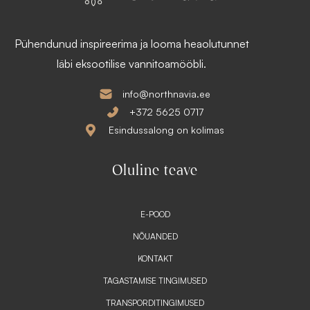
Pühendunud inspireerima ja looma heaolutunnet
läbi eksootilise vannitoamööbli.
info@northnavia.ee
+372 5625 0717
Esindussalong on kolimas
Oluline teave
E-POOD
NÕUANDED
KONTAKT
TAGASTAMISE TINGIMUSED
TRANSPORDITINGIMUSED