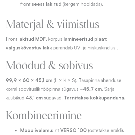
front
seest lakitud
(kergem hooldada).
Materjal & viimistlus
Front
lakitud MDF
, korpus
lamineeritud plaat
;
valguskõvastuv lakk
parandab UV- ja niiskuskindlust.
Mõõdud & sobivus
99,9 × 60 × 45,1 cm
(L × K × S). Tasapinnalahenduse
korral soovituslik tööpinna sügavus ~
45,7 cm
. Sarja
kuubikud
43,1 cm
sügavad.
Tarnitakse kokkupanduna.
Kombineerimine
Mööblivalamu:
nt
VERSO 100
(ostetakse eraldi).