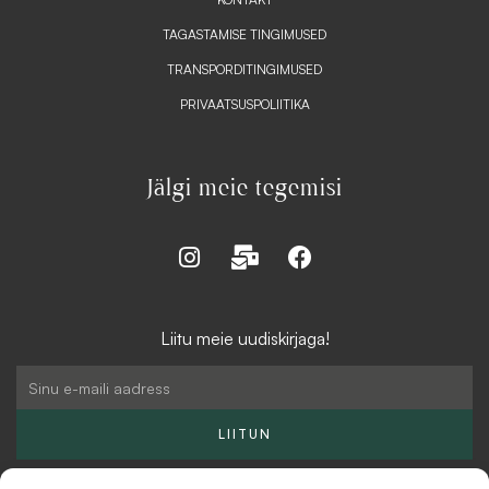
TAGASTAMISE TINGIMUSED
TRANSPORDITINGIMUSED
PRIVAATSUSPOLIITIKA
Jälgi meie tegemisi
I
M
F
n
a
a
s
i
c
t
l
e
Liitu meie uudiskirjaga!
a
-
b
g
b
o
Email
r
u
o
a
l
k
LIITUN
m
k