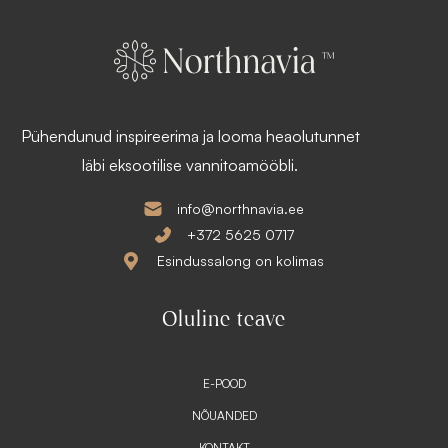
Pühendunud inspireerima ja looma heaolutunnet
läbi eksootilise vannitoamööbli.
info@northnavia.ee
+372 5625 0717
Esindussalong on kolimas
Oluline teave
E-POOD
NÕUANDED
KONTAKT