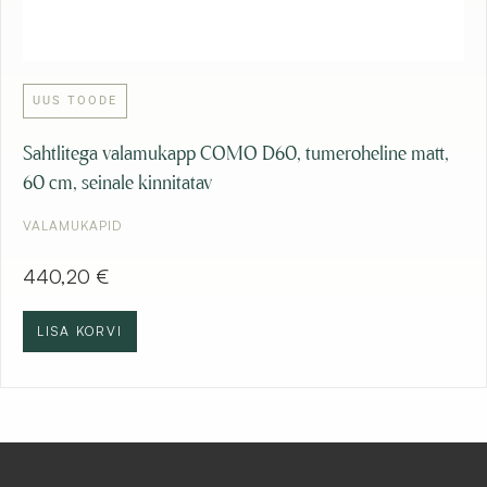
UUS TOODE
Sahtlitega valamukapp COMO D60, tumeroheline matt,
60 cm, seinale kinnitatav
VALAMUKAPID
440,20
€
LISA KORVI