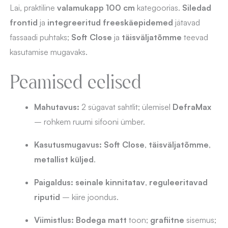
Lai, praktiline
valamukapp 100 cm
kategoorias.
Siledad
kinnitatav
frontid
ja
integreeritud freeskäepidemed
jätavad
(freesitud
fassaadi puhtaks;
Soft Close
ja
täisväljatõmme
teevad
käepidemetega)
kasutamise mugavaks.
kogus
Peamised eelised
Mahutavus:
2 sügavat sahtlit; ülemisel
DefraMax
– rohkem ruumi sifooni ümber.
Kasutusmugavus:
Soft Close
,
täisväljatõmme
,
metallist küljed
.
Paigaldus:
seinale kinnitatav
,
reguleeritavad
riputid
– kiire joondus.
Viimistlus:
Bodega matt
toon;
grafiitne
sisemus;