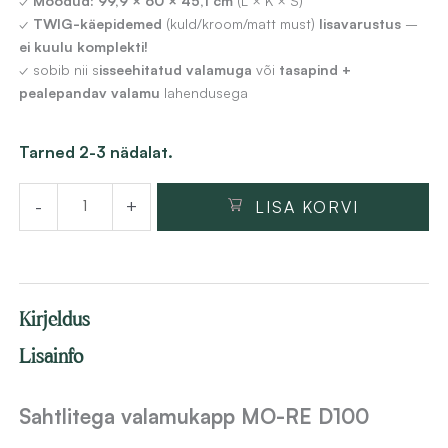
✓
Mõõdud:
99,9 × 60 × 45,1 cm
(L × K × S)
✓
TWIG-käepidemed
(kuld/kroom/matt must)
lisavarustus
–
ei kuulu komplekti!
✓ sobib nii s
isseehitatud valamuga
või
tasapind +
pealepandav valamu
lahendusega
Sahtlitega
Tarned 2-3 nädalat.
valamukapp
-
+
LISA KORVI
MO-
RE
D100,
Bodega
Kirjeldus
(pruun)
matt,
Lisainfo
100
cm,
Sahtlitega valamukapp MO-RE D100
seinale