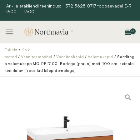
Skip
Äri- ja erakliendi teenindus: +372 5625 0717 tööpäevadel E-R
9:00 – 17:00
to
content
Esileht
/
Kõik
tooted
/
Vannitoamööbel
/
Vannitoakapid
/
Valamukapid
/ Sahtliteg
a valamukapp MO-RE D100, Bodega (pruun) matt, 100 cm, seinale
kinnitatav (freesitud käepidemetega)