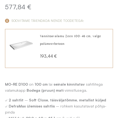
577,84
€
SOOVITAME TÄIENDADA NENDE TOODETEGA:
Vannitoavalamu Zeen 100×46 cm, valge
polümeerbetoon
193,44
€
MO-RE D100
on
100 cm
lai
seinale kinnitatav
sahtlitega
valamukapp
Bodega (pruun) mati
viimistlusega.
✓
2 sahtlit
–
Soft Close
,
täisväljatõmme
,
metallist küljed
✓
DefraMax ülemises sahtlis
– rohkem kasutatavat põhja-
pinda