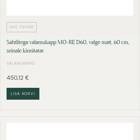
UUS TOODE
Sahtlitega valamukapp MO-RE D60, valge matt, 60 cm,
seinale kinnitatav
VALAMUKAPID
450,12
€
LISA KORVI