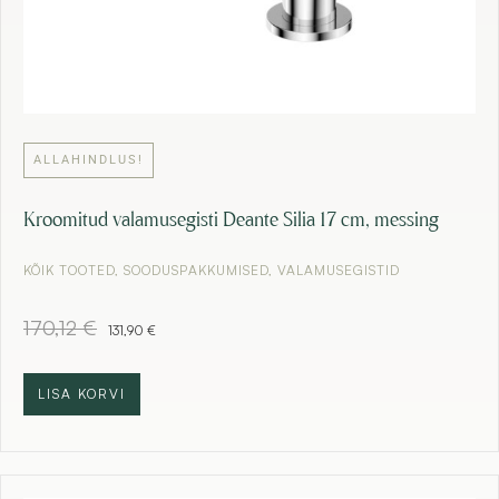
ALLAHINDLUS!
Kroomitud valamusegisti Deante Silia 17 cm, messing
KÕIK TOOTED
,
SOODUSPAKKUMISED
,
VALAMUSEGISTID
A
C
170,12
€
131,90
€
l
u
g
r
n
r
LISA KORVI
e
e
h
n
i
t
n
p
d
r