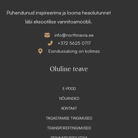
1
9
3
,
Pühendunud inspireerima ja looma heaolutunnet
9
€
0
läbi eksootilise vannitoamööbli.
.
€
.
info@northnavia.ee
+372 5625 0717
Esindussalong on kolimas
Oluline teave
E-POOD
NÕUANDED
KONTAKT
TAGASTAMISE TINGIMUSED
TRANSPORDITINGIMUSED
PRIVAATSUSPOLIITIKA