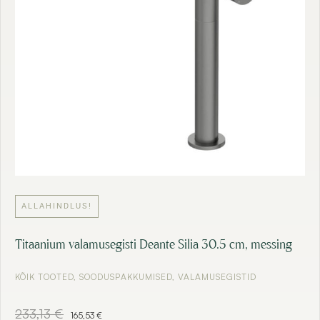
4
,
5
€
1
.
€
.
ALLAHINDLUS!
Titaanium valamusegisti Deante Silia 30.5 cm, messing
KÕIK TOOTED
,
SOODUSPAKKUMISED
,
VALAMUSEGISTID
A
C
233,13
€
165,53
€