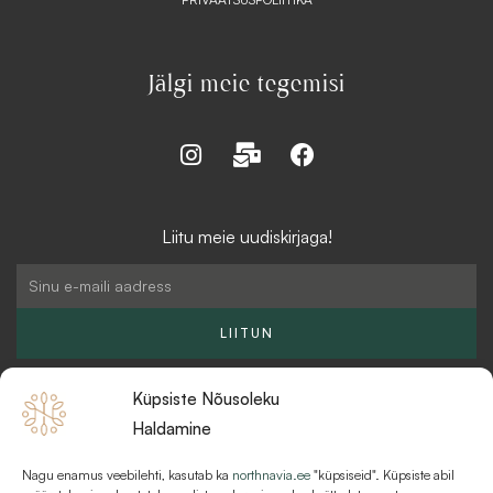
Jälgi meie tegemisi
I
M
F
n
a
a
s
i
c
t
l
e
Liitu meie uudiskirjaga!
a
-
b
g
b
o
Email
r
u
o
a
l
k
LIITUN
m
k
Küpsiste Nõusoleku
Haldamine
Nagu enamus veebilehti, kasutab ka
northnavia.ee
"küpsiseid". Küpsiste abil
KKK