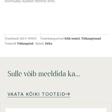
loomuliku kuldse tamme ilme.
Tootekood
282-F-09005
Tootekategooriad
Kõik tooted
,
Töötasapinnad
Tootesilt
Töötasapind
Bränd:
Defra
Sulle võib meeldida ka…
VAATA KÕIKI TOOTEID