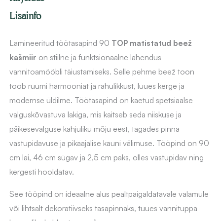
kogus
Lisainfo
Lamineeritud töötasapind 90
TOP matistatud beež
kašmiir
on stiilne ja funktsionaalne lahendus
vannitoamööbli täiustamiseks. Selle pehme beež toon
toob ruumi harmooniat ja rahulikkust, luues kerge ja
modernse üldilme. Töötasapind on kaetud spetsiaalse
valguskõvastuva lakiga, mis kaitseb seda niiskuse ja
päikesevalguse kahjuliku mõju eest, tagades pinna
vastupidavuse ja pikaajalise kauni välimuse. Tööpind on 90
cm lai, 46 cm sügav ja 2,5 cm paks, olles vastupidav ning
kergesti hooldatav.
See tööpind on ideaalne alus pealtpaigaldatavale valamule
või lihtsalt dekoratiivseks tasapinnaks, tuues vannituppa