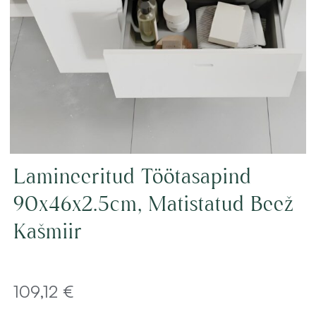
Lamineeritud Töötasapind
90x46x2.5cm, Matistatud Beež
Kašmiir
109,12
€