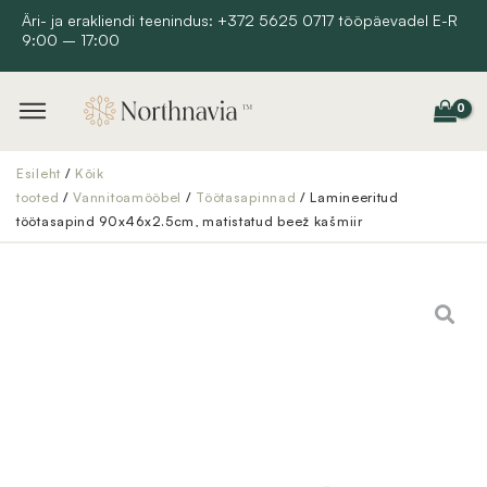
Skip
Äri- ja erakliendi teenindus: +372 5625 0717 tööpäevadel E-R
9:00 – 17:00
to
content
Esileht
/
Kõik
tooted
/
Vannitoamööbel
/
Töötasapinnad
/ Lamineeritud
töötasapind 90x46x2.5cm, matistatud beež kašmiir