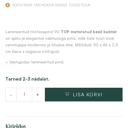
SOOVITAME TÄIENDADA NENDE TOODETEGA:
Lamineeritud töötasapind 90
TOP matistatud beež kašmiir
on ajatu ja elegantse välimusega pind, mille hele toon loob
vannituppa modernse ja õhulise ilme. Mõõdud: 90 x 46 x 2.5
cm (laius x sügavus x kõrgus).
✓ Vastupidav lamineeritud pind.
Lamineeritud
Tarned 2-3 nädalat.
töötasapind
-
+
LISA KORVI
90x46x2.5cm,
matistatud
beež
kašmiir
Kirjeldus