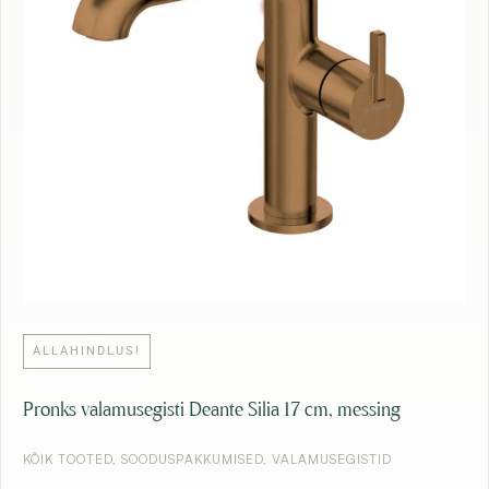
,
6
1
5
3
,
5
€
3
.
€
.
ALLAHINDLUS!
Pronks valamusegisti Deante Silia 17 cm, messing
KÕIK TOOTED
,
SOODUSPAKKUMISED
,
VALAMUSEGISTID