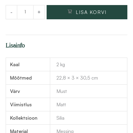
valamusegisti
-
+
LISA KORVI
Deante
Silia
30.5
cm,
Lisainfo
messing
kogus
Kaal
2 kg
Mõõtmed
22,8 × 3 × 30,5 cm
Värv
Must
Viimistlus
Matt
Kollektsioon
Silia
Materjal
Messing