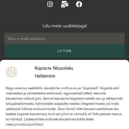
I
M
F
n
a
a
s
i
c
t
l
e
Liitu meie uudiskirjaga!
a
-
b
g
b
o
Email
r
u
o
a
l
k
LIITUN
m
k
Küpsiste Nõusoleku
Haldamine
Nagu enamus veebilehti, kasutab ka
northnavia.ee
"küpsiseid". Küpsiste abil
KKK
määratakse ja salvestatakse eelistused, regionaalsed sätted, teenuste
kasutamise valikud jpm. Samuti kasutame küpsiseid näiteks sisu ja reklaamide
MAKSEVIISID JA MAKSETINGIMUSED
isikupärastamiseks, kolmandate osapoolte meedia integreerimiseks või meie
veebisaidi liikluse analüüsimiseks. Soovi korral võite brauseri seadistuses ära
KASUTUSTINGIMUSED
keelata küpsiste kasutamise, kuid sel juhul on võimalik, et Teile pakutav teenus
on häiritud. Lisateavet teie andmete kasutamise kohta leiate
meie
privaatsuspoliitikast
.