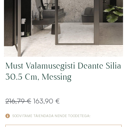
Must Valamusegisti Deante Silia
30.5 Cm, Messing
Algne
Current
216,79
€
163,90
€
hind
price
SOOVITAME TÄIENDADA NENDE TOODETEGA:
oli:
is: