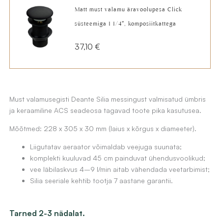
Matt must valamu äravoolupesa Click
216,79 €.
163,90 €.
süsteemiga 1 1/4″, komposiitkattega
37,10
€
Must valamusegisti Deante Silia messingust valmisatud ümbris
ja keraamiline ACS seadeosa tagavad toote pika kasutusea.
Mõõtmed: 228 x 305 x 30 mm (laius x kõrgus x diameeter).
Liigutatav aeraator võimaldab veejuga suunata;
komplekti kuuluvad 45 cm painduvat ühendusvoolikud;
vee läbilaskvus 4–9 l/min aitab vähendada veetarbimist;
Silia seeriale kehtib tootja 7 aastane garantii.
Must
Tarned 2-3 nädalat.