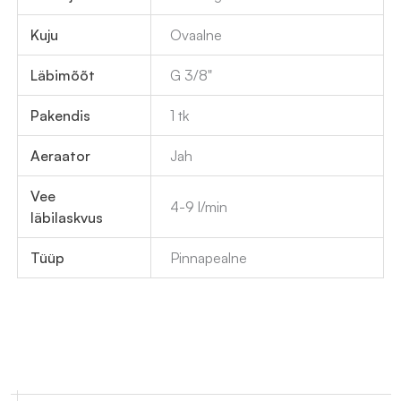
Kuju
Ovaalne
Läbimõõt
G 3/8"
Pakendis
1 tk
Aeraator
Jah
Vee
4-9 l/min
läbilaskvus
Tüüp
Pinnapealne