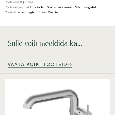
Tootekood
BQS_N24K
Tootekategooriad
Kõik tooted
,
Sooduspakkumised
,
Valamusegistid
Tootesilt
valamusegisti
Bränd:
Deante
Sulle võib meeldida ka…
VAATA KÕIKI TOOTEID