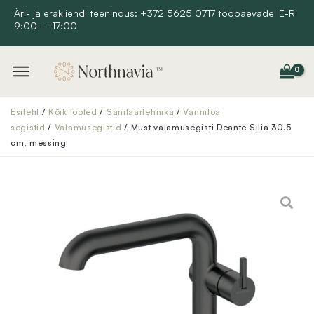
Skip
Äri- ja erakliendi teenindus: +372 5625 0717 tööpäevadel E-R
9:00 – 17:00
to
content
Esileht
/
Kõik tooted
/
Sanitaartehnika
/
Vannitoa
segistid
/
Valamusegistid
/ Must valamusegisti Deante Silia 30.5
cm, messing