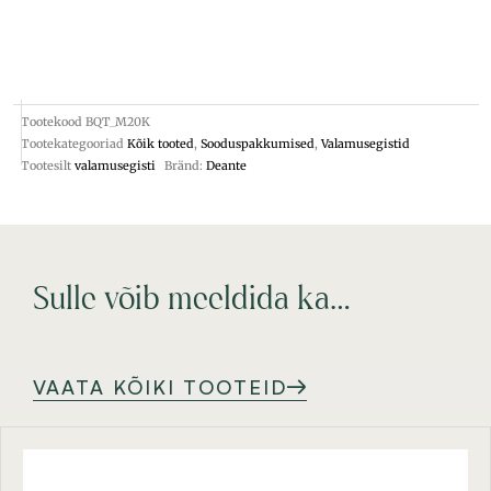
Tootekood
BQT_M20K
Tootekategooriad
Kõik tooted
,
Sooduspakkumised
,
Valamusegistid
Tootesilt
valamusegisti
Bränd:
Deante
Sulle võib meeldida ka…
VAATA KÕIKI TOOTEID