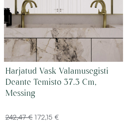
Harjatud Vask Valamusegisti
Deante Temisto 37.3 Cm,
Messing
Algne
Current
242,47
€
172,15
€