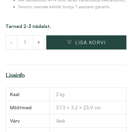
Temisto seeriale kehtib tootja 7 aastane garantii.
Harjatud
Tarned 2-3 nädalat.
vask
-
+
LISA KORVI
valamusegisti
Deante
Temisto
37.3
Lisainfo
cm,
messing
kogus
Kaal
2 kg
Mõõtmed
37,3 × 3,2 × 23,9 cm
Värv
Vask