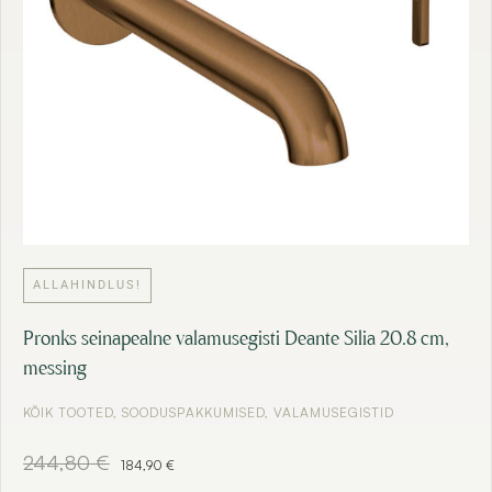
9
€
0
.
€
.
ALLAHINDLUS!
Pronks seinapealne valamusegisti Deante Silia 20.8 cm,
messing
KÕIK TOOTED
,
SOODUSPAKKUMISED
,
VALAMUSEGISTID
A
C
244,80
€
184,90
€
l
u