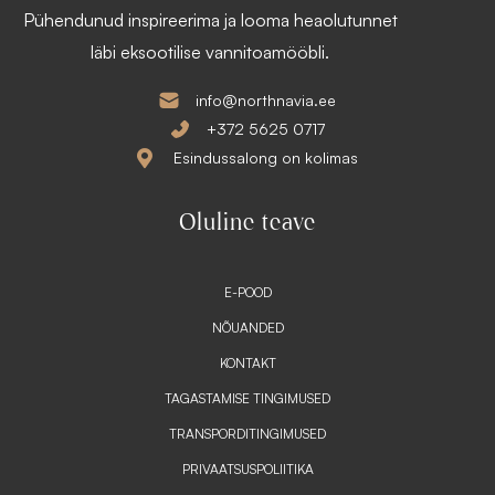
3
,
Pühendunud inspireerima ja looma heaolutunnet
9
€
0
läbi eksootilise vannitoamööbli.
.
€
.
info@northnavia.ee
+372 5625 0717
Esindussalong on kolimas
Oluline teave
E-POOD
NÕUANDED
KONTAKT
TAGASTAMISE TINGIMUSED
TRANSPORDITINGIMUSED
PRIVAATSUSPOLIITIKA