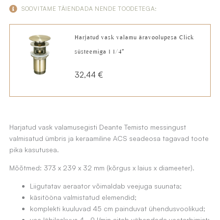
hind
price
SOOVITAME TÄIENDADA NENDE TOODETEGA:
oli:
is:
Harjatud vask valamu äravoolupesa Click
242,47 €.
172,15 €.
süsteemiga 1 1/4″
32,44
€
Harjatud vask valamusegisti Deante Temisto messingust
valmisatud ümbris ja keraamiline ACS seadeosa tagavad toote
pika kasutusea.
Mõõtmed: 373 x 239 x 32 mm (kõrgus x laius x diameeter).
Liigutatav aeraator võimaldab veejuga suunata;
käsitööna valmistatud elemendid;
komplekti kuuluvad 45 cm painduvat ühendusvoolikud;
vee läbilaskvus 4–9 l/min aitab vähendada veetarbimist;