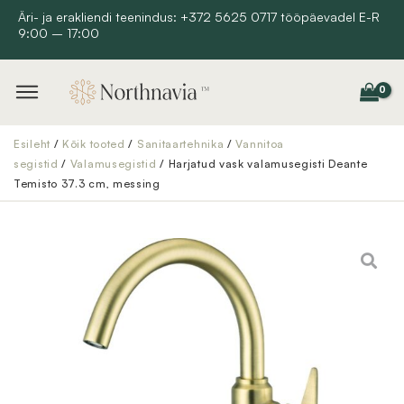
Skip
Äri- ja erakliendi teenindus: +372 5625 0717 tööpäevadel E-R
9:00 – 17:00
to
content
Esileht
/
Kõik tooted
/
Sanitaartehnika
/
Vannitoa
segistid
/
Valamusegistid
/ Harjatud vask valamusegisti Deante
Temisto 37.3 cm, messing