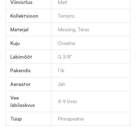
Viimistlus
Matt
Kollektsioon
Temisto
Materjal
Messing, Teras
Kuju
Ovaalne
Läbimõõt
G 3/8"
Pakendis
1 tk
Aeraator
Jah
Vee
4-9 l/min
läbilaskvus
Tüüp
Pinnapealne