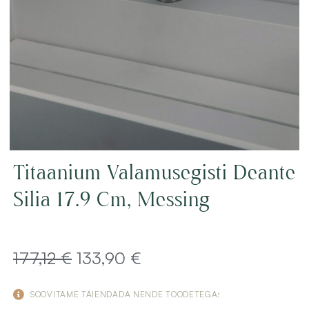
Titaanium Valamusegisti Deante
Silia 17.9 Cm, Messing
Algne
Current
177,12
€
133,90
€
hind
price
SOOVITAME TÄIENDADA NENDE TOODETEGA: