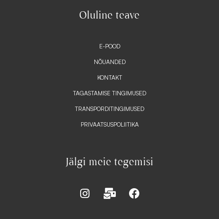
Oluline teave
E-POOD
NÕUANDED
KONTAKT
TAGASTAMISE TINGIMUSED
TRANSPORDITINGIMUSED
PRIVAATSUSPOLIITIKA
Jälgi meie tegemisi
I
M
F
n
a
a
s
i
c