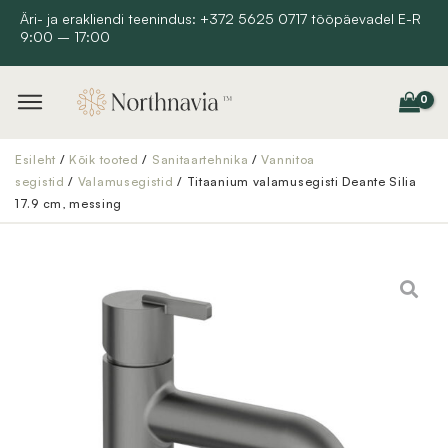
Skip
Äri- ja erakliendi teenindus: +372 5625 0717 tööpäevadel E-R
9:00 – 17:00
to
content
Esileht
/
Kõik tooted
/
Sanitaartehnika
/
Vannitoa
segistid
/
Valamusegistid
/ Titaanium valamusegisti Deante Silia
17.9 cm, messing