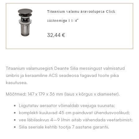
oli:
is:
Titaanium valamu äravoolupesa Click
177,12 €.
133,90 €.
süsteemiga 1 1/4″
32,44
€
Titaanium valamusegisti Deante Silia messingust valmisatud
ümbris ja keraamiline ACS seadeosa tagavad toote pika
kasutusea.
Mõõtmed: 147 x 179 x 36 mm (laius x kõrgus x diameeter).
Liigutatav aeraator võimaldab veejuga suunata;
komplekti kuuluvad 45 cm painduvat ühendusvoolikud;
vee läbilaskvus 4–9 l/min aitab vähendada veetarbimist;
Silia seeriale kehtib tootja 7 aastane garantii.