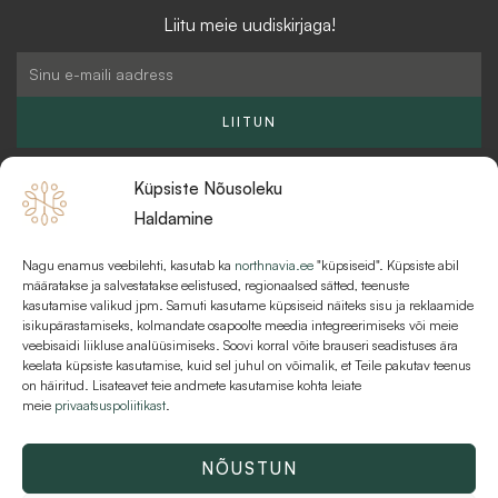
t
l
e
Liitu meie uudiskirjaga!
a
-
b
g
b
o
Email
r
u
o
a
l
k
LIITUN
m
k
Küpsiste Nõusoleku
Haldamine
Nagu enamus veebilehti, kasutab ka
northnavia.ee
"küpsiseid". Küpsiste abil
KKK
määratakse ja salvestatakse eelistused, regionaalsed sätted, teenuste
kasutamise valikud jpm. Samuti kasutame küpsiseid näiteks sisu ja reklaamide
MAKSEVIISID JA MAKSETINGIMUSED
isikupärastamiseks, kolmandate osapoolte meedia integreerimiseks või meie
veebisaidi liikluse analüüsimiseks. Soovi korral võite brauseri seadistuses ära
KASUTUSTINGIMUSED
keelata küpsiste kasutamise, kuid sel juhul on võimalik, et Teile pakutav teenus
on häiritud. Lisateavet teie andmete kasutamise kohta leiate
meie
privaatsuspoliitikast
.
NÕUSTUN