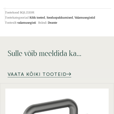
Tootekood
BQS_D20M
Tootekategooriad
Kõik tooted
,
Sooduspakkumised
,
Valamusegistid
Tootesilt
valamusegisti
Bränd:
Deante
Sulle võib meeldida ka…
VAATA KÕIKI TOOTEID