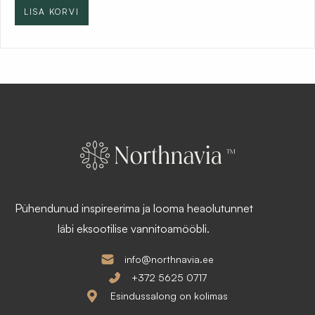
n
r
LISA KORVI
e
e
h
n
i
t
n
p
d
r
o
i
l
c
i
e
:
i
2
s
0
:
5
1
,
6
1
4
2
,
Pühendunud inspireerima ja looma heaolutunnet
1
€
0
läbi eksootilise vannitoamööbli.
.
€
info@northnavia.ee
.
+372 5625 0717
Esindussalong on kolimas