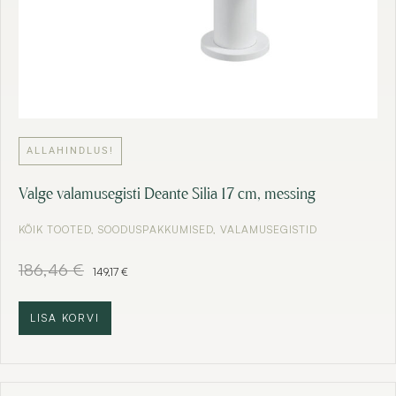
ALLAHINDLUS!
Valge valamusegisti Deante Silia 17 cm, messing
KÕIK TOOTED
,
SOODUSPAKKUMISED
,
VALAMUSEGISTID
A
C
186,46
€
149,17
€
l
u
g
r
n
r
LISA KORVI
e
e
h
n
i
t
n
p