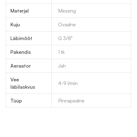
Materjal
Messing
Kuju
Ovaalne
Läbimõõt
G 3/8"
Pakendis
1 tk
Aeraator
Jah
Vee
4-9 l/min
läbilaskvus
Tüüp
Pinnapealne