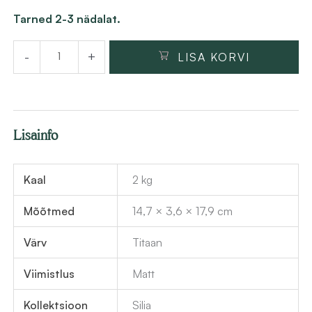
Titaanium
Tarned 2-3 nädalat.
valamusegisti
-
+
LISA KORVI
Deante
Silia
17.9
cm,
Lisainfo
messing
kogus
Kaal
2 kg
Mõõtmed
14,7 × 3,6 × 17,9 cm
Värv
Titaan
Viimistlus
Matt
Kollektsioon
Silia