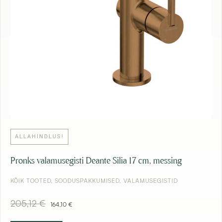
6
,
9
€
0
.
€
.
ALLAHINDLUS!
Pronks valamusegisti Deante Silia 17 cm, messing
KÕIK TOOTED
,
SOODUSPAKKUMISED
,
VALAMUSEGISTID
A
C
205,12
€
164,10
€
l
u
g
r