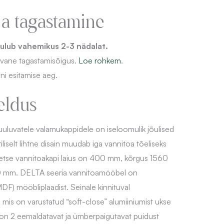
ja tagastamine
ulub vahemikus 2-3 nädalat.
evane
tagastamisõigus.
Loe rohkem
.
ni esitamise aeg.
eldus
uuluvatele valamukappidele on iseloomulik jõulised
iselt lihtne disain muudab iga vannitoa tõeliseks
tse vannitoakapi laius on 400 mm, kõrgus 1560
 mm. DELTA seeria vannitoamööbel on
MDF) mööbliplaadist. Seinale kinnituval
, mis on varustatud “soft-close” alumiiniumist ukse
on 2 eemaldatavat ja ümberpaigutavat puidust