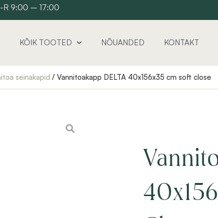
 E-R 9:00 – 17:00
KÕIK TOOTED
NÕUANDED
KONTAKT
itoa seinakapid
/ Vannitoakapp DELTA 40x156x35 cm soft close
Vannit
40x156