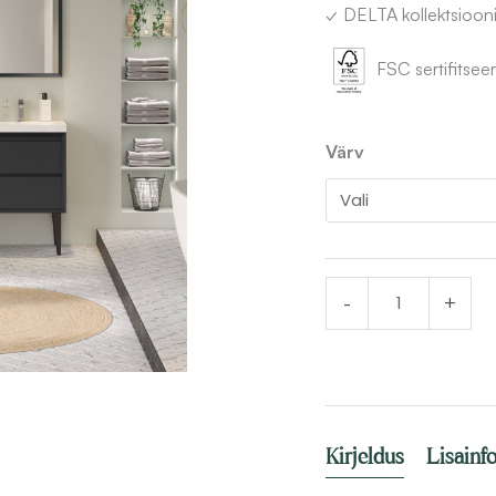
✓ DELTA kollektsioonil
FSC sertifitseer
Vannitoakapp
Värv
DELTA
40x156x35
cm
soft
-
+
close
kogus
Kirjeldus
Lisainf