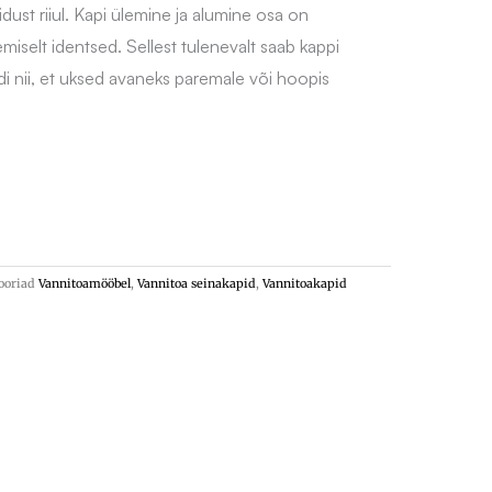
 puidust riiul. Kapi ülemine ja alumine osa on
miselt identsed. Sellest tulenevalt saab kappi
i nii, et uksed avaneks paremale või hoopis
ooriad
Vannitoamööbel
,
Vannitoa seinakapid
,
Vannitoakapid