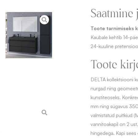
Saatmine 
Toote tarnimiseks k
Kaubale kehtib 14-pä
24-kuuline pretensioo
Toote kirj
DELTA kollektsiooni k
nurgad ning geomeetril
kunstiteoseks.
Konkree
mm ning sügavus 350
valmistatud puitkiud (
vannitoakapil on 2 ust
hingedega. Kapi sees 