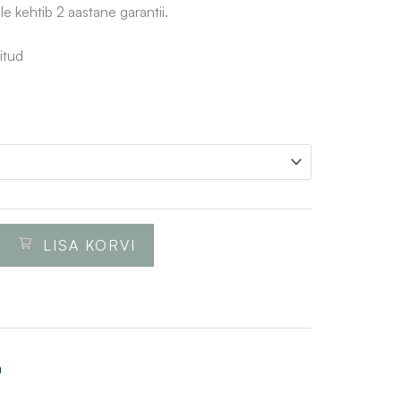
e kehtib 2 aastane garantii.
itud
LISA KORVI
o