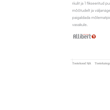
riiulit ja 1 fikseeritud
mõõtudelt ja väljanäge
paigaldada mõlematpid
vasakule.
Tootekood
N/A
Tootekateg