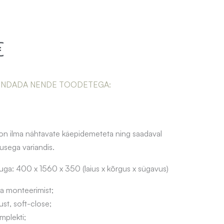
€
ENDADA NENDE TOODETEGA:
n ilma nähtavate käepidemeteta ning saadaval
lusega variandis.
a: 400 x 1560 x 350 (laius x kõrgus x sügavus)
a monteerimist;
st, soft-close;
mplekti;