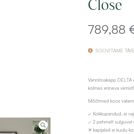
Close
789,88
SOOVITAME TÄI
Vannitoakapp DELTA o
kolmes erineva viimist
Mõõtmed koos valamug
✓ Kokkupandud, ei vaj
✓ 2 pehmelt sulguvat u
✕ kapijalad ei kuulu ko