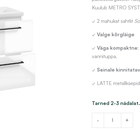
Kuulub METRO SYSTE
✓ 2 mahukat sahtlit
So
✓
Valge kõrgläige
✓
Väga kompaktne
:
vannituppa.
✓
Seinale kinnitata
✓ LATTE metallkäepid
Valamukapp
Tarned 2-3 nädalat.
METRO
-
+
SYSTEM
D60,
valge