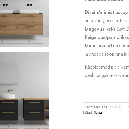
Disain/viimistlus:
aja
annavad geomeetrilise
Mugavus:
kaks
Soft C
Paigaldus/paindlikku
Mahutavus/funktsi
laiendada tööpinna ja 
Käepidemed pole kompl
pealt paigaldatav val
Tootekood
190-D-06060
T
Bränd:
Defra