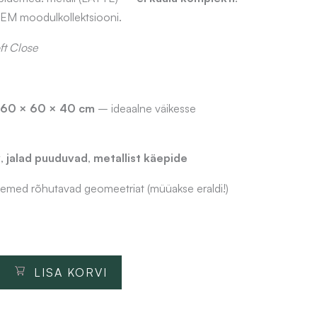
M moodulkollektsiooni.
ft Close
60 × 60 × 40 cm
– ideaalne väikesse
v
,
jalad puuduvad
,
metallist käepide
emed rõhutavad geomeetriat (müüakse eraldi!)
LISA KORVI