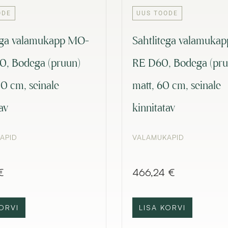
ODE
UUS TOODE
ega valamukapp MO-
Sahtlitega valamuka
0, Bodega (pruun)
RE D60, Bodega (pru
00 cm, seinale
matt, 60 cm, seinale
av
kinnitatav
APID
VALAMUKAPID
€
466,24
€
ORVI
LISA KORVI