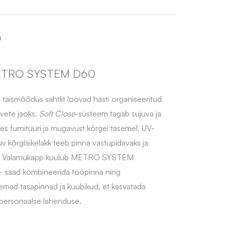
o
ETRO SYSTEM D60
 täismõõdus sahtlit loovad hästi organiseeritud
vete jaoks.
Soft Close
-süsteem tagab sujuva ja
es furnituuri ja mugavust kõrgel tasemel. UV-
v kõrgläikelakk teeb pinna vastupidavaks ja
ks. Valamukapp kuulub METRO SYSTEM
– saad kombineerida tööpinna ning
iemad tasapinnad ja kuubikud, et kasvatada
 personaalse lahenduse.