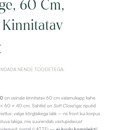
ige, 60 Cm,
 Kinnitatav
€
ENDADA NENDE TOODETEGA:
60
on seinale kinnitatav 60 cm valamukapp kahe
 × 60 × 40 cm. Sahtlid on
Soft Close
’iga; riputid
istlus: valge kõrgläikega lakk – nii front kui korpus
tuva lakiga, mis suurendab vastupidavust
äepidemed: metall (LATTE) —
ei kuulu komplekti
!