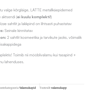
tu valge kõrgläige, LATTE metallkäepidemed
 aktsendi (
ei kuulu komplekti!
)
los
e sahtlit ja lakkpind on lihtsasti puhastatav
s:
Seinale kinnitatav
oon:
2 sahtlit kosmeetika ja tarvikute jaoks, võimalik
lisakappidega
ektis! Toimib nii mööblivalamu kui tasapind +
amu lahenduses.
ootekategooria
Valamukapid
Tootesilt
valamukapp