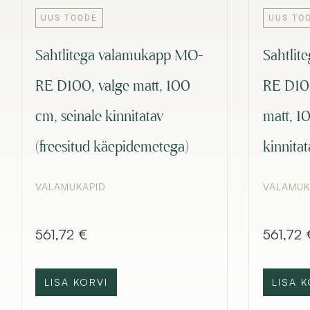
UUS TOODE
UUS TO
Sahtlitega valamukapp MO-
Sahtlit
RE D100, valge matt, 100
RE D10
cm, seinale kinnitatav
matt, 1
(freesitud käepidemetega)
kinnitat
VALAMUKAPID
VALAMUK
561,72
€
561,72
LISA KORVI
LISA K