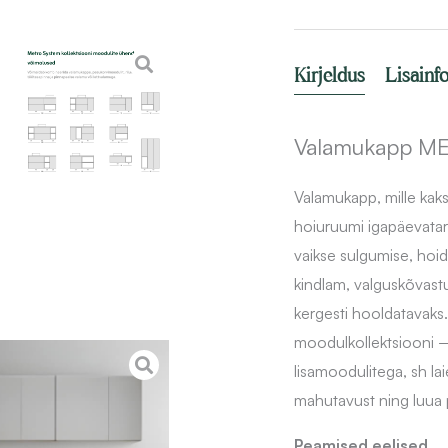
kõrgläige,
60
Kirjeldus
Lisainf
cm,
seinale
kinnitatav
Valamukapp M
kogus
Valamukapp, mille kaks
hoiuruumi igapäevatar
vaikse sulgumise, hoid
kindlam, valguskõvastu
kergesti hooldatava
moodulkollektsiooni 
lisamoodulitega, sh la
mahutavust ning luua
Peamised eelised