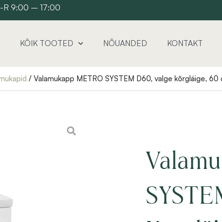
 E-R 9:00 – 17:00
KÕIK TOOTED
NÕUANDED
KONTAKT
mukapid
/ Valamukapp METRO SYSTEM D60, valge kõrgläige, 60 cm
Valam
SYSTEM