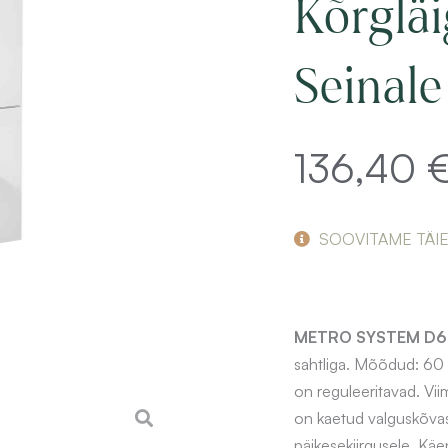
Kõrglä
Seinale
136,40
SOOVITAME TÄI
METRO SYSTEM D
sahtliga. Mõõdud: 60
on reguleeritavad. Viim
on kaetud valguskõvas
päikesekiirgusele. K