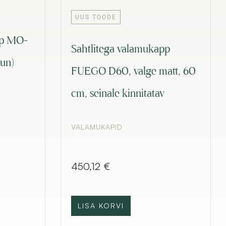
UUS TOODE
pp MO-
Sahtlitega valamukapp
un)
FUEGO D60, valge matt, 60
cm, seinale kinnitatav
VALAMUKAPID
450,12
€
LISA KORVI