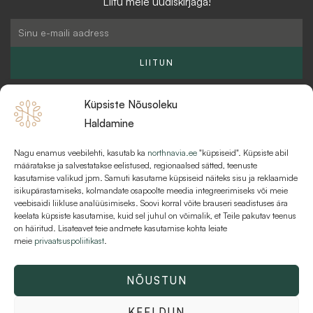
Liitu meie uudiskirjaga!
a
-
b
g
b
o
Email
r
u
o
a
l
k
LIITUN
m
k
Küpsiste Nõusoleku
Haldamine
Nagu enamus veebilehti, kasutab ka
northnavia.ee
"küpsiseid". Küpsiste abil
KKK
määratakse ja salvestatakse eelistused, regionaalsed sätted, teenuste
kasutamise valikud jpm. Samuti kasutame küpsiseid näiteks sisu ja reklaamide
MAKSEVIISID JA MAKSETINGIMUSED
isikupärastamiseks, kolmandate osapoolte meedia integreerimiseks või meie
veebisaidi liikluse analüüsimiseks. Soovi korral võite brauseri seadistuses ära
KASUTUSTINGIMUSED
keelata küpsiste kasutamise, kuid sel juhul on võimalik, et Teile pakutav teenus
on häiritud. Lisateavet teie andmete kasutamise kohta leiate
meie
privaatsuspoliitikast
.
NÕUSTUN
Kõik õigused kaitstud © 2026 Northnavia | AT Varahaldus OÜ | 16216481
KEELDUN