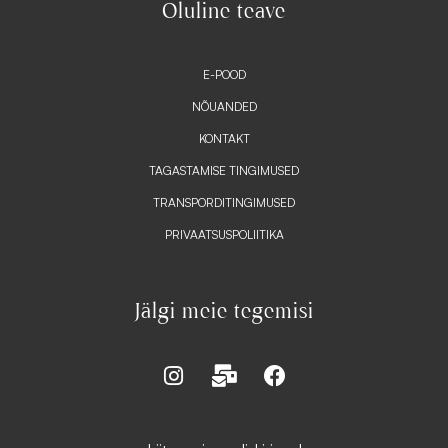
Oluline teave
E-POOD
NÕUANDED
KONTAKT
TAGASTAMISE TINGIMUSED
TRANSPORDITINGIMUSED
PRIVAATSUSPOLIITIKA
Jälgi meie tegemisi
I
M
F
n
a
a
s
i
c
t
l
e