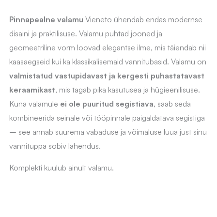
Pinnapealne valamu
Vieneto ühendab endas modernse
disaini ja praktilisuse. Valamu puhtad jooned ja
geomeetriline vorm loovad elegantse ilme, mis täiendab nii
kaasaegseid kui ka klassikalisemaid vannitubasid. Valamu on
valmistatud vastupidavast ja kergesti puhastatavast
keraamikast
, mis tagab pika kasutusea ja hügieenilisuse.
Kuna valamule
ei ole puuritud segistiava
, saab seda
kombineerida seinale või tööpinnale paigaldatava segistiga
– see annab suurema vabaduse ja võimaluse luua just sinu
vannituppa sobiv lahendus.
Komplekti kuulub ainult valamu.