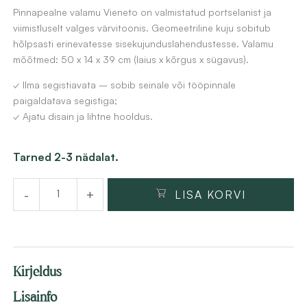
Pinnapealne valamu Vieneto on valmistatud portselanist ja
viimistluselt valges värvitoonis. Geomeetriline kuju sobitub
hõlpsasti erinevatesse sisekujunduslahendustesse. Valamu
mõõtmed: 50 x 14 x 39 cm (laius x kõrgus x sügavus).
✓ Ilma segistiavata – sobib seinale või tööpinnale
paigaldatava segistiga;
✓ Ajatu disain ja lihtne hooldus.
Pinnapealne
Tarned 2-3 nädalat.
valamu
-
+
LISA KORVI
Vieneto
50x14x39
cm,
valge
Kirjeldus
keraamika
kogus
Lisainfo