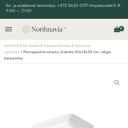
Skip
Äri- ja erakliendi teenindus: +372 5625 0717 tööpäevadel E-R
9:00 – 17:00
to
content
Esileht
/
Kõik tooted
/
Sanitaartehnika
/
Vannitoa
valamud
/ Pinnapealne valamu Vieneto 50x14x39 cm, valge
keraamika