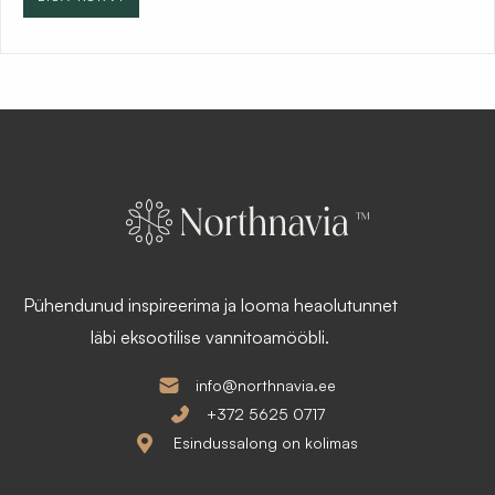
Pühendunud inspireerima ja looma heaolutunnet
läbi eksootilise vannitoamööbli.
info@northnavia.ee
+372 5625 0717
Esindussalong on kolimas