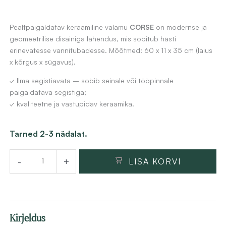
Pealtpaigaldatav keraamiline valamu
CORSE
on modernse ja
geomeetrilise disainiga lahendus, mis sobitub hästi
erinevatesse vannitubadesse. Mõõtmed: 60 x 11 x 35 cm (laius
x kõrgus x sügavus).
✓ Ilma segistiavata – sobib seinale või tööpinnale
paigaldatava segistiga;
✓ kvaliteetne ja vastupidav keraamika.
Pinnapealne
Tarned 2-3 nädalat.
valamu
-
+
LISA KORVI
Corse
60x11x35
cm,
valge
Kirjeldus
keraamika