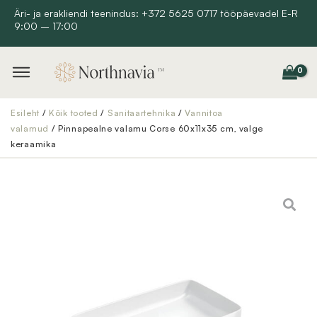
Skip
Äri- ja erakliendi teenindus: +372 5625 0717 tööpäevadel E-R
9:00 – 17:00
to
content
Esileht
/
Kõik tooted
/
Sanitaartehnika
/
Vannitoa
valamud
/ Pinnapealne valamu Corse 60x11x35 cm, valge
keraamika