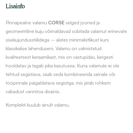
kogus
Lisainfo
Pinnapealne valamu
CORSE
selged jooned ja
geomeetriline kuju võimaldavad sobitada valamut erinevate
sisekujundusstiilidega – alates minimalistlikust kuni
klassikalise lahenduseni. Valamu on valmistatud
kvaliteetsest keraamikast, mis on vastupidav, kergesti
hooldatav ja tagab pika kasutusea. Kuna valamule ei ole
tehtud segistiava, saab seda kombineerida seinale või
tööpinnale paigaldatava segistiga, mis jätab rohkem
vabadust vannitoa disainis.
Komplekti kuulub ainult valamu.