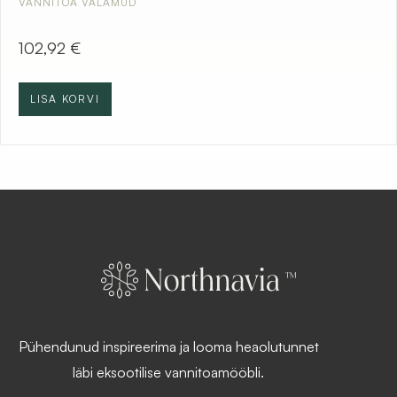
VANNITOA VALAMUD
102,92
€
LISA KORVI
Pühendunud inspireerima ja looma heaolutunnet
läbi eksootilise vannitoamööbli.