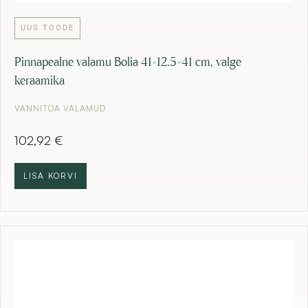
UUS TOODE
Pinnapealne valamu Bolia 41×12.5×41 cm, valge
keraamika
VANNITOA VALAMUD
102,92
€
LISA KORVI