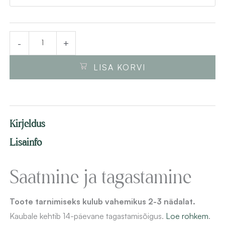
80x69x17
cm,
soft
-
+
close
kogus
LISA KORVI
Kirjeldus
Lisainfo
Saatmine ja tagastamine
Toote tarnimiseks kulub vahemikus 2-3 nädalat.
Kaubale kehtib 14-päevane
tagastamisõigus.
Loe rohkem
.