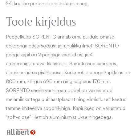
24-kuuline pretensiooni esitamise aeg.
Toote kirjeldus
Peegelkapp SORENTO annab oma puidule omase
dekooriga edasi soojust ja rahulikku ilmet. SORENTO
peegelkapil on 2 peegliga kaetud ust ja 4
ümberpaigutatavat klaasriiulit. Samuti asub kapi sees,
ülemises ääres pistikupesa. Konkreetse peegelkapi laius on
800 mm, kõrgus 690 mm ning sügavus 170 mm.
SORENTO seeria vannitoamööbel on valmistatud
melamiinkattega puitlaastplaadist ning viimistluselt kaetud
tamme imiteeriva spoonikihiga. Kapiuksed on varustatud
“soft-close” Hettich alumiiniumist ukse hingedega.