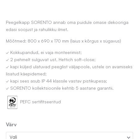
Peegelkapp SORENTO annab oma puidule omase dekooriga
edasi soojust ja rahulikku ilmet.
Mõõtmed: 800 x 690 x 170 mm (laius x kõrgus x sügavus)
✓ Kokkupandud, ei vaja monteerimist;
✓ 2 pehmelt sulguvat ust, Hettich soft-close;
✓ kapi küljed ulatuvad peeglist väljapoole, ustele on avamiseks
lisatud käepidemed;
✓ kapi sees asub IP 44 klassile vastav pistikupesa;
✓ SORENTO kollektsioonile kehtib 5 aastane garantii.
PEFC sertifitseeritud
Peegelkapp
Värv
SORENTO