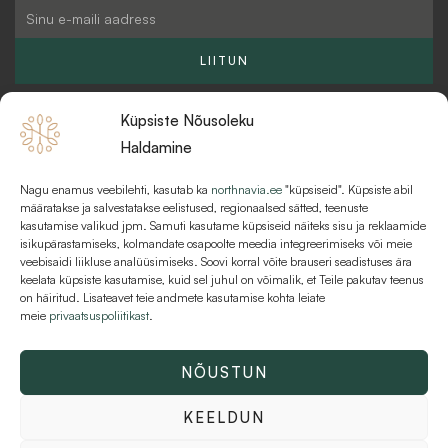
g
b
o
Email
r
u
o
a
l
k
LIITUN
m
k
Küpsiste Nõusoleku
Haldamine
Nagu enamus veebilehti, kasutab ka
northnavia.ee
"küpsiseid". Küpsiste abil
KKK
määratakse ja salvestatakse eelistused, regionaalsed sätted, teenuste
kasutamise valikud jpm. Samuti kasutame küpsiseid näiteks sisu ja reklaamide
MAKSEVIISID JA MAKSETINGIMUSED
isikupärastamiseks, kolmandate osapoolte meedia integreerimiseks või meie
veebisaidi liikluse analüüsimiseks. Soovi korral võite brauseri seadistuses ära
KASUTUSTINGIMUSED
keelata küpsiste kasutamise, kuid sel juhul on võimalik, et Teile pakutav teenus
on häiritud. Lisateavet teie andmete kasutamise kohta leiate
meie
privaatsuspoliitikast
.
NÕUSTUN
Kõik õigused kaitstud © 2026 Northnavia | AT Varahaldus OÜ | 16216481
KEELDUN