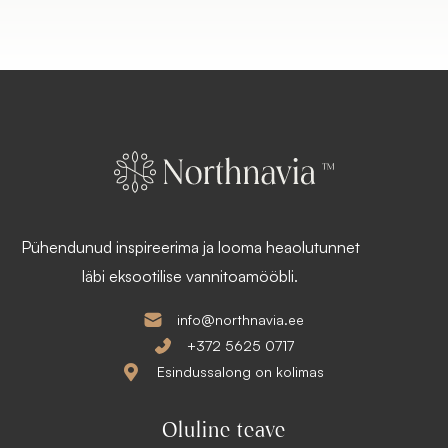
Pühendunud inspireerima ja looma heaolutunnet
läbi eksootilise vannitoamööbli.
info@northnavia.ee
+372 5625 0717
Esindussalong on kolimas
Oluline teave