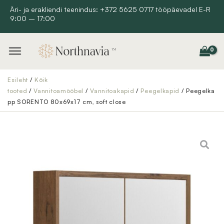
Skip
Äri- ja erakliendi teenindus: +372 5625 0717 tööpäevadel E-R
9:00 – 17:00
to
content
Esileht
/
Kõik
tooted
/
Vannitoamööbel
/
Vannitoakapid
/
Peegelkapid
/ Peegelka
pp SORENTO 80x69x17 cm, soft close