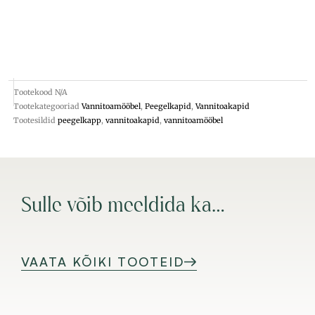
Tootekood
N/A
Tootekategooriad
Vannitoamööbel
,
Peegelkapid
,
Vannitoakapid
Tootesildid
peegelkapp
,
vannitoakapid
,
vannitoamööbel
Sulle võib meeldida ka…
VAATA KÕIKI TOOTEID