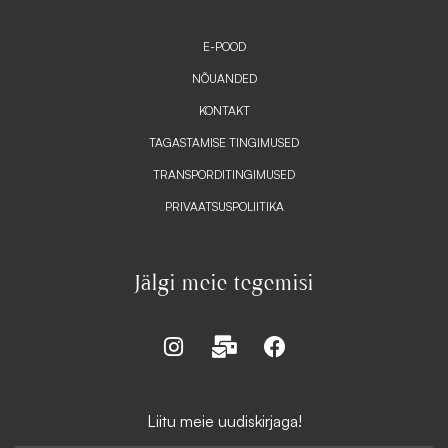
E-POOD
NÕUANDED
KONTAKT
TAGASTAMISE TINGIMUSED
TRANSPORDITINGIMUSED
PRIVAATSUSPOLIITIKA
Jälgi meie tegemisi
I
M
F
n
a
a
s
i
c
t
l
e
Liitu meie uudiskirjaga!
a
-
b