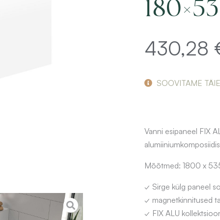
180×53
430,28
SOOVITAME TÄI
Vanni esipaneel FIX A
alumiiniumkomposiidist
Mõõtmed: 1800 x 535 
✓ Sirge külg paneel 
✓ magnetkinnitused ta
✓ FIX ALU kollektsioon