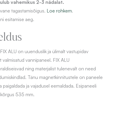
ulub vahemikus 2-3 nädalat.
evane
tagastamisõigus.
Loe rohkem
.
ni esitamise aeg.
eldus
 FIX ALU on uuenduslik ja ülimalt vastupidav
t valmisatud vannipaneel. FIX ALU
eraldiseisvad ning materjalist tulenevalt on need
ndumiskindlad. Tänu magnetkinnitustele on paneele
a paigaldada ja vajadusel eemaldada. Esipaneeli
a kõrgus 535 mm.