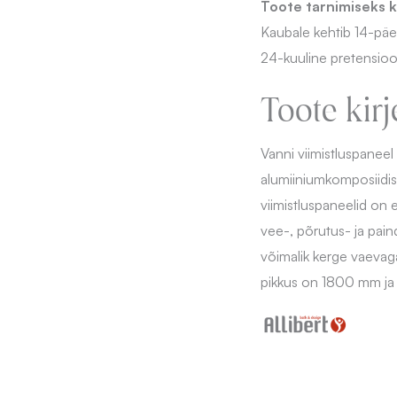
Toote tarnimiseks k
Kaubale kehtib 14-pä
24-kuuline pretensioo
Toote kirj
Vanni viimistluspaneel
alumiiniumkomposiidis
viimistluspaneelid on 
vee-, põrutus- ja pai
võimalik kerge vaevag
pikkus on 1800 mm j