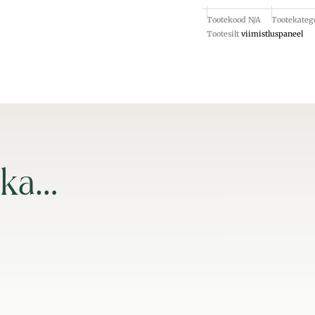
Tootekood
N/A
Tootekateg
Tootesilt
viimistluspaneel
 ka…