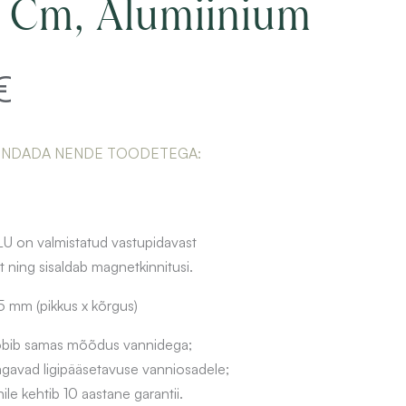
 Cm, Alumiinium
€
ENDADA NENDE TOODETEGA:
LU on valmistatud vastupidavast
 ning sisaldab magnetkinnitusi.
mm (pikkus x kõrgus)
sobib samas mõõdus vannidega;
gavad ligipääsetavuse vanniosadele;
ile kehtib 10 aastane garantii.