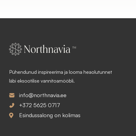
Pühendunud inspireerima ja looma heaolutunnet
läbi eksootilise vannitoamööbli.
info@northnavia.ee
+372 5625 0717
Esindussalong on kolimas