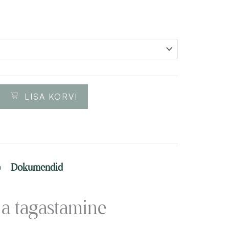
LISA KORVI
o
Dokumendid
ja tagastamine