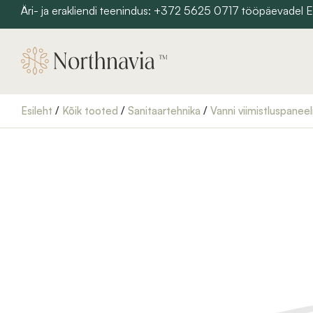
Skip
Äri- ja erakliendi teenindus: +372 5625 0717 tööpäevadel
to
content
Esileht
/
Kõik tooted
/
Sanitaartehnika
/
Vanni viimistluspaneel