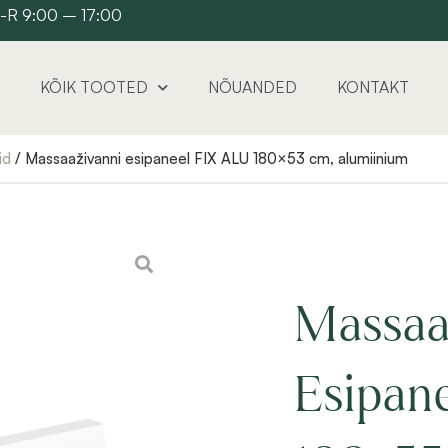
 E-R 9:00 – 17:00
KÕIK TOOTED
NÕUANDED
KONTAKT
id
/ Massaaživanni esipaneel FIX ALU 180×53 cm, alumiinium
Massaa
Esipan