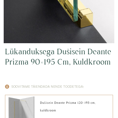
Lükanduksega Dušisein Deante
Prizma 90×195 Cm, Kuldkroom
SOOVITAME TÄIENDADA NENDE TOODETEGA:
Dušisein Deante Prizma 120×195 cm,
kuldkroom