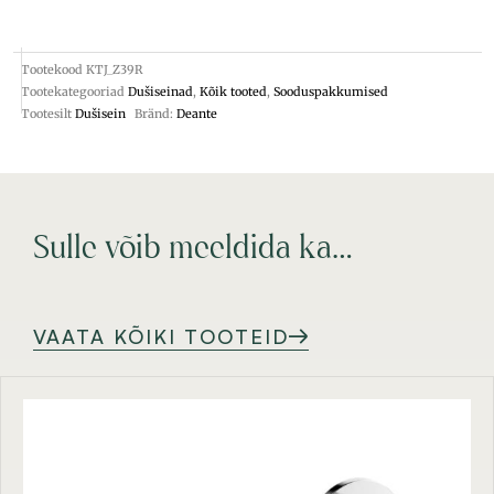
Tootekood
KTJ_Z39R
Tootekategooriad
Dušiseinad
,
Kõik tooted
,
Sooduspakkumised
Tootesilt
Dušisein
Bränd:
Deante
Sulle võib meeldida ka…
VAATA KÕIKI TOOTEID