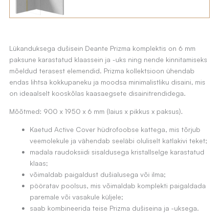
Lükanduksega dušisein Deante Prizma komplektis on 6 mm
paksune karastatud klaassein ja -uks ning nende kinnitamiseks
mõeldud terasest elemendid. Prizma kollektsioon ühendab
endas lihtsa kokkupaneku ja moodsa minimalistliku disaini, mis
on ideaalselt kooskõlas kaasaegsete disainitrendidega.
Mõõtmed: 900 x 1950 x 6 mm (laius x pikkus x paksus).
Kaetud Active Cover hüdrofoobse kattega, mis tõrjub
veemolekule ja vähendab seeläbi oluliselt katlakivi teket;
madala raudoksiidi sisaldusega kristallselge karastatud
klaas;
võimaldab paigaldust dušialusega või ilma;
pööratav poolsus, mis võimaldab komplekti paigaldada
paremale või vasakule küljele;
saab kombineerida teise Prizma dušiseina ja -uksega.