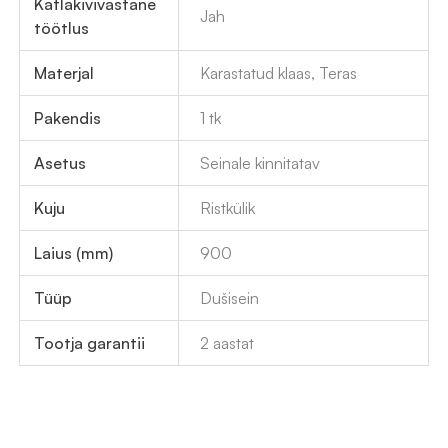
Katlakivivastane
Jah
töötlus
Materjal
Karastatud klaas, Teras
Pakendis
1 tk
Asetus
Seinale kinnitatav
Kuju
Ristkülik
Laius (mm)
900
Tüüp
Dušisein
Tootja garantii
2 aastat