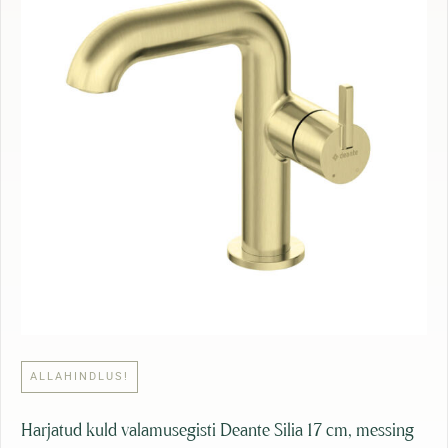
1
s
9
:
8
1
,
4
1
9
3
,
9
€
0
.
€
.
ALLAHINDLUS!
Harjatud kuld valamusegisti Deante Silia 17 cm, messing