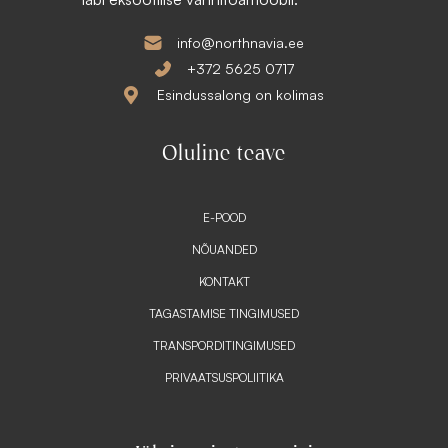
.
€
.
info@northnavia.ee
+372 5625 0717
Esindussalong on kolimas
Oluline teave
E-POOD
NÕUANDED
KONTAKT
TAGASTAMISE TINGIMUSED
TRANSPORDITINGIMUSED
PRIVAATSUSPOLIITIKA