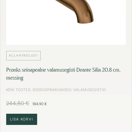
.
ALLAHINDLUS!
Pronks seinapealne valamusegisti Deante Silia 20.8 cm,
messing
KÕIK TOOTED
,
SOODUSPAKKUMISED
,
VALAMUSEGISTID
A
C
244,80
€
184,90
€
l
u
g
r
n
r
LISA KORVI
e
e
h
n