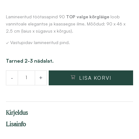
Lamineeritud töötasapind 90
TOP valge kõrgläige
loob
vannitoale elegantse ja kaasaegse ilme. Mõõdud: 90 x 46 x
2.5 cm (laius x sügavus x kõrgus).
✓ Vastupidav lamineeritud pind.
Lamineeritud
Tarned 2-3 nädalat.
töötasapind
-
+
LISA KORVI
90x46x2.5cm,
valge
kõrgläige
kogus
Kirjeldus
Lisainfo