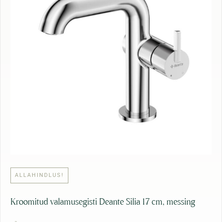
0
:
2
1
,
8
7
7
9
,
0
€
0
.
€
.
ALLAHINDLUS!
Kroomitud valamusegisti Deante Silia 17 cm, messing