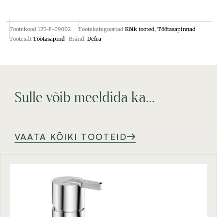
Tootekood
125-F-09002
Tootekategooriad
Kõik tooted
,
Töötasapinnad
Tootesilt
Töötasapind
Bränd:
Defra
Sulle võib meeldida ka…
VAATA KÕIKI TOOTEID