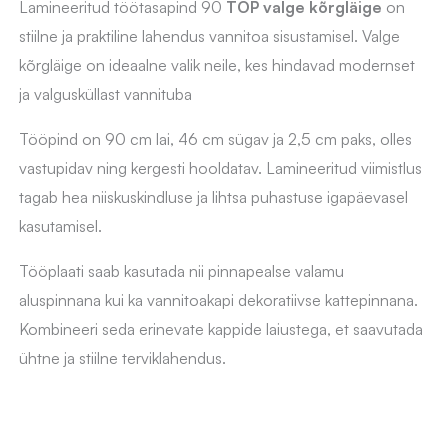
Lamineeritud töötasapind 90
TOP valge kõrgläige
on
stiilne ja praktiline lahendus vannitoa sisustamisel. Valge
kõrgläige on ideaalne valik neile, kes hindavad modernset
ja valgusküllast vannituba
Tööpind on 90 cm lai, 46 cm sügav ja 2,5 cm paks, olles
vastupidav ning kergesti hooldatav. Lamineeritud viimistlus
tagab hea niiskuskindluse ja lihtsa puhastuse igapäevasel
kasutamisel.
Tööplaati saab kasutada nii pinnapealse valamu
aluspinnana kui ka vannitoakapi dekoratiivse kattepinnana.
Kombineeri seda erinevate kappide laiustega, et saavutada
ühtne ja stiilne terviklahendus.