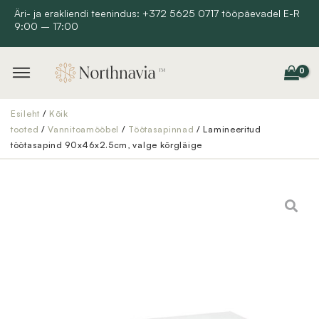
Skip
Äri- ja erakliendi teenindus: +372 5625 0717 tööpäevadel E-R
9:00 – 17:00
to
content
Esileht
/
Kõik
tooted
/
Vannitoamööbel
/
Töötasapinnad
/ Lamineeritud
töötasapind 90x46x2.5cm, valge kõrgläige