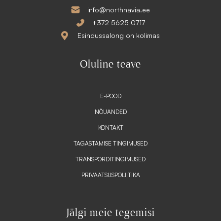
€
.
info@northnavia.ee
+372 5625 0717
Esindussalong on kolimas
Oluline teave
E-POOD
NÕUANDED
KONTAKT
TAGASTAMISE TINGIMUSED
TRANSPORDITINGIMUSED
PRIVAATSUSPOLIITIKA
Jälgi meie tegemisi