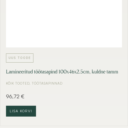
UUS TOODE
Lamineeritud töötasapind 100x46x2.5cm, kuldne tamm
KÕIK TOOTED
,
TÖÖTASAPINNAD
96,72
€
LISA KORVI