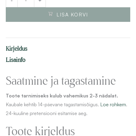
kogus
LISA KORVI
Kirjeldus
Lisainfo
Saatmine ja tagastamine
Toote tarnimiseks kulub vahemikus 2-3 nädalat.
Kaubale kehtib 14-päevane
tagastamisõigus.
Loe rohkem
.
24-kuuline pretensiooni esitamise aeg.
Toote kirjeldus