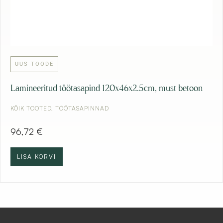
UUS TOODE
Lamineeritud töötasapind 120x46x2.5cm, must betoon
KÕIK TOOTED
,
TÖÖTASAPINNAD
96,72
€
LISA KORVI