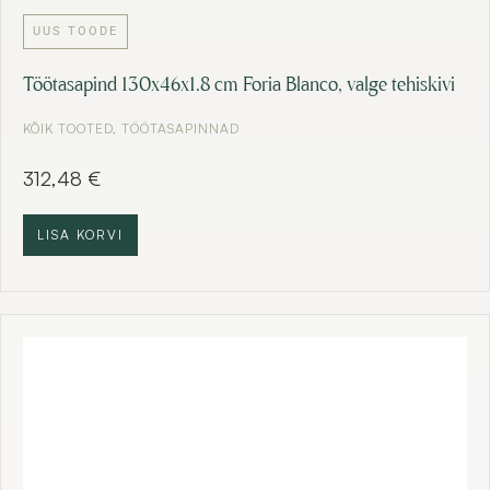
UUS TOODE
Töötasapind 130x46x1.8 cm Foria Blanco, valge tehiskivi
KÕIK TOOTED
,
TÖÖTASAPINNAD
312,48
€
LISA KORVI