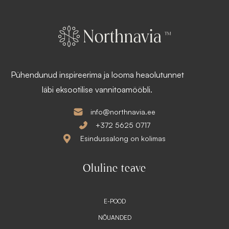
Pühendunud inspireerima ja looma heaolutunnet
läbi eksootilise vannitoamööbli.
info@northnavia.ee
+372 5625 0717
Esindussalong on kolimas
Oluline teave
E-POOD
NÕUANDED