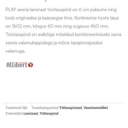
PLAY seeria laminaat töötasapind on 6 cm paksune ning
loob originaalse ja kaasaegse ilme. Konkreetse toote laius
on 1602 mm, kõrgus 60 mm ning sügavus 460 mm.
Töötasapind on eelkõige mõeldud kombineerimiseks sama
seeria valamukappidega ja mõne tasapinnapealse
valamuga.
Tootekood
N/A
Tootekategooriad
Töötasapinnad
,
Vannitoamööbel
Tootesildid
Laminaat
,
Töötasapind