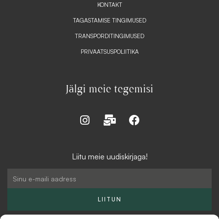
KONTAKT
TAGASTAMISE TINGIMUSED
TRANSPORDITINGIMUSED
PRIVAATSUSPOLIITIKA
Jälgi meie tegemisi
I
M
F
n
a
a
s
i
c
t
l
e
Liitu meie uudiskirjaga!
a
-
b
g
b
o
Email
r
u
o
a
l
k
LIITUN
m
k