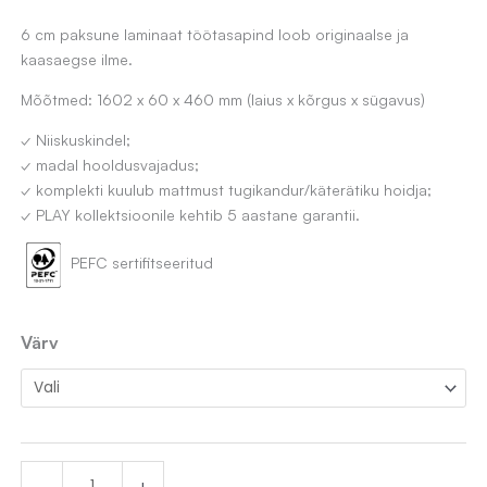
6 cm paksune laminaat töötasapind loob originaalse ja
kaasaegse ilme.
Mõõtmed: 1602 x 60 x 460 mm (laius x kõrgus x sügavus)
✓ Niiskuskindel;
✓ madal hooldusvajadus;
✓ komplekti kuulub mattmust tugikandur/käterätiku hoidja;
✓ PLAY kollektsioonile kehtib 5 aastane garantii.
PEFC sertifitseeritud
Laminaat
Värv
töötasapind
PLAY
160x46
cm
-
+