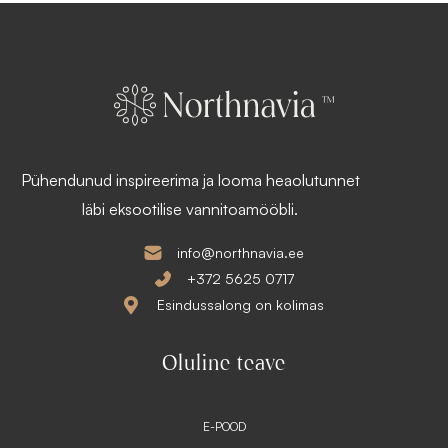
Pühendunud inspireerima ja looma heaolutunnet
läbi eksootilise vannitoamööbli.
info@northnavia.ee
+372 5625 0717
Esindussalong on kolimas
Oluline teave
E-POOD