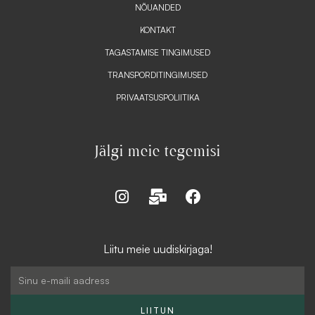
NÕUANDED
KONTAKT
TAGASTAMISE TINGIMUSED
TRANSPORDITINGIMUSED
PRIVAATSUSPOLIITIKA
Jälgi meie tegemisi
I
M
F
n
a
a
s
i
c
t
l
e
Liitu meie uudiskirjaga!
a
-
b
g
b
o
Email
r
u
o
a
l
k
LIITUN