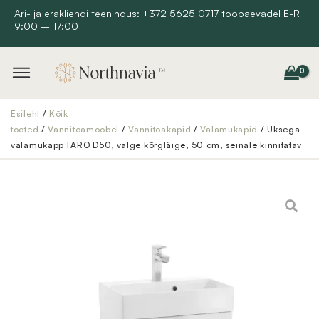
Skip
Äri- ja erakliendi teenindus: +372 5625 0717 tööpäevadel E-R
9:00 – 17:00
to
content
Esileht
/
Kõik
tooted
/
Vannitoamööbel
/
Vannitoakapid
/
Valamukapid
/ Uksega
valamukapp FARO D50, valge kõrgläige, 50 cm, seinale kinnitatav