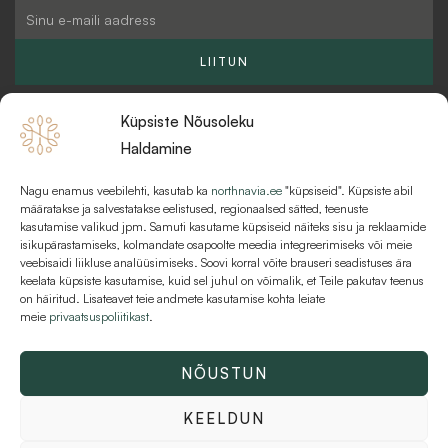
g
b
o
Email
r
u
o
a
l
k
LIITUN
m
k
Küpsiste Nõusoleku
Haldamine
Nagu enamus veebilehti, kasutab ka
northnavia.ee
"küpsiseid". Küpsiste abil
KKK
määratakse ja salvestatakse eelistused, regionaalsed sätted, teenuste
kasutamise valikud jpm. Samuti kasutame küpsiseid näiteks sisu ja reklaamide
MAKSEVIISID JA MAKSETINGIMUSED
isikupärastamiseks, kolmandate osapoolte meedia integreerimiseks või meie
veebisaidi liikluse analüüsimiseks. Soovi korral võite brauseri seadistuses ära
KASUTUSTINGIMUSED
keelata küpsiste kasutamise, kuid sel juhul on võimalik, et Teile pakutav teenus
on häiritud. Lisateavet teie andmete kasutamise kohta leiate
meie
privaatsuspoliitikast
.
NÕUSTUN
Kõik õigused kaitstud © 2026 Northnavia | AT Varahaldus OÜ | 16216481
KEELDUN