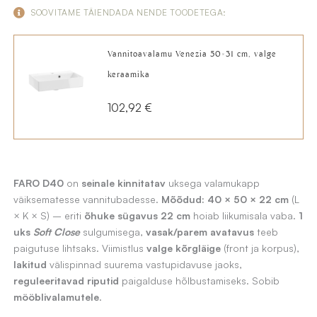
SOOVITAME TÄIENDADA NENDE TOODETEGA:
Vannitoavalamu Venezia 50×31 cm, valge
keraamika
102,92
€
FARO D40
on
seinale kinnitatav
uksega valamukapp
väiksematesse vannitubadesse.
Mõõdud:
40 × 50 × 22 cm
(L
× K × S) – eriti
õhuke sügavus 22 cm
hoiab liikumisala vaba.
1
uks
Soft Close
sulgumisega,
vasak/parem avatavus
teeb
paigutuse lihtsaks. Viimistlus
valge kõrgläige
(front ja korpus),
lakitud
välispinnad suurema vastupidavuse jaoks,
reguleeritavad riputid
paigalduse hõlbustamiseks. Sobib
mööblivalamutele
.