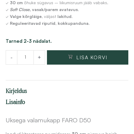
✓
30 cm
õhuke sügavus – liikumisruum jääb vabaks.
✓
Soft Close,
vasak/parem avatavus
.
✓
Valge kõrgläige
, väljast
lakitud
.
✓
Reguleeritavad riputid
,
kokkupanduna
.
Uksega
Tarned 2-3 nädalat.
valamukapp
-
+
LISA KORVI
FARO
D50,
valge
kõrgläige,
Kirjeldus
50
cm,
Lisainfo
seinale
kinnitatav
Uksega valamukapp FARO D50
kogus
loodud kitsastesse ruumidesse:
30 cm
sügavus hoiab