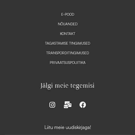
E-POOD
NÕUANDED
KONTAKT
TAGASTAMISE TINGIMUSED
TRANSPORDITINGIMUSED
PRIVAATSUSPOLIITIKA
Jälgi meie tegemisi
I
M
F
n
a
a
s
i
c
t
l
e
Liitu meie uudiskirjaga!
a
-
b