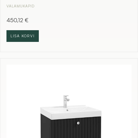
VALAMUKAPID
450,12
€
LISA KORVI