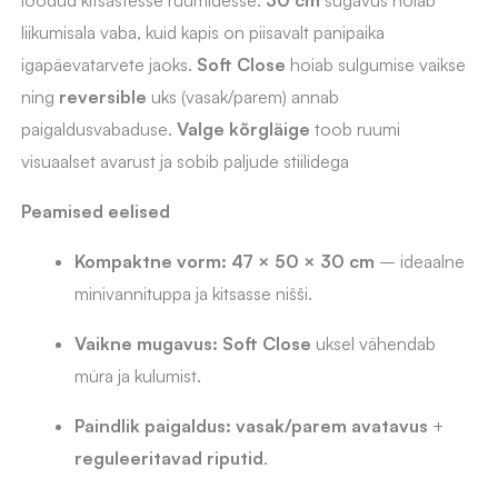
liikumisala vaba, kuid kapis on piisavalt panipaika
igapäevatarvete jaoks.
Soft Close
hoiab sulgumise vaikse
ning
reversible
uks (vasak/parem) annab
paigaldusvabaduse.
Valge kõrgläige
toob ruumi
visuaalset avarust ja sobib paljude stiilidega
Peamised eelised
Kompaktne vorm:
47 × 50 × 30 cm
– ideaalne
minivannituppa ja kitsasse nišši.
Vaikne mugavus:
Soft Close
uksel vähendab
müra ja kulumist.
Paindlik paigaldus:
vasak/parem avatavus
+
reguleeritavad riputid
.