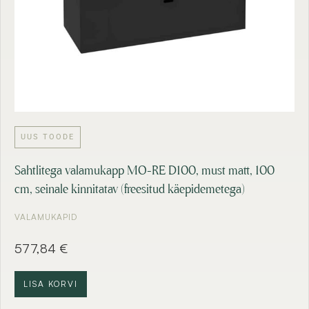
UUS TOODE
Sahtlitega valamukapp MO-RE D100, must matt, 100
cm, seinale kinnitatav (freesitud käepidemetega)
VALAMUKAPID
577,84
€
LISA KORVI