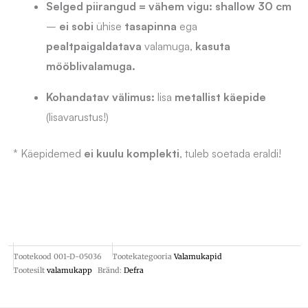
Selged piirangud = vähem vigu:
shallow 30 cm
–
ei sobi
ühise
tasapinna
ega
pealtpaigaldatava
valamuga,
kasuta
mööblivalamuga.
Kohandatav välimus:
lisa
metallist käepide
(lisavarustus!)
* Käepidemed
ei kuulu komplekti
, tuleb soetada eraldi!
Tootekood
001-D-05036
Tootekategooria
Valamukapid
Tootesilt
valamukapp
Bränd:
Defra