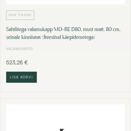
UUS TOODE
Sahtlitega valamukapp MO-RE D80, must matt, 80 cm,
seinale kinnitatav (freesitud käepidemetega)
VALAMUKAPID
523,28
€
LISA KORVI