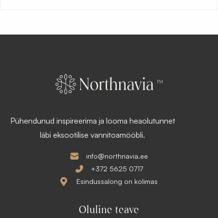
Pühendunud inspireerima ja looma heaolutunnet
läbi eksootilise vannitoamööbli.
info@northnavia.ee
+372 5625 0717
Esindussalong on kolimas
Oluline teave