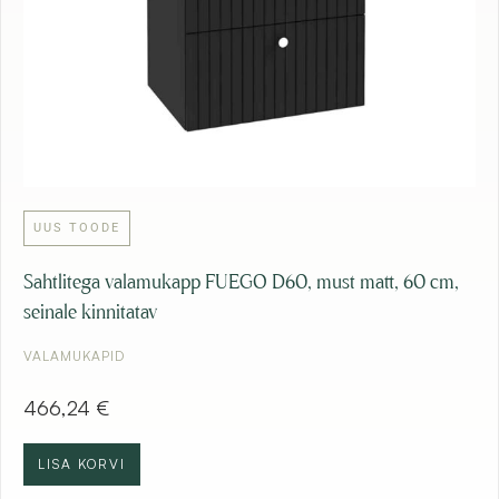
UUS TOODE
Sahtlitega valamukapp FUEGO D60, must matt, 60 cm,
seinale kinnitatav
VALAMUKAPID
466,24
€
LISA KORVI