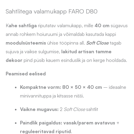
cm,
seinale
Sahtlitega valamukapp FARO D80
kinnitatav
K
ahe sahtliga
riputatav valamukapp, mille
40 cm
sügavus
kogus
annab rohkem hoiuruumi ja võimaldab kasutada kappi
moodulsüsteemis
ühise tööpinna all.
Soft Close
tagab
sujuva ja vaikse sulgumise,
lakitud artisan tamme
dekoor
pind püsib kauem esinduslik ja on kerge hooldada.
Peamised eelised
Kompaktne vorm:
80 × 50 × 40 cm
– ideaalne
minivannituppa ja kitsasse nišši.
Vaikne mugavus:
2
Soft Close
sahtlit
Paindlik paigaldus:
vasak/parem avatavus
+
reguleeritavad riputid
.