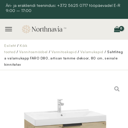
Skip
Äri- ja erakliendi teenindus: +372 5625 0717 tööpäevadel E-R
9:00 – 17:00
to
content
Esileht
/
Kõik
tooted
/
Vannitoamööbel
/
Vannitoakapid
/
Valamukapid
/ Sahtliteg
a valamukapp FARO D80, artisan tamme dekoor, 80 cm, seinale
kinnitatav