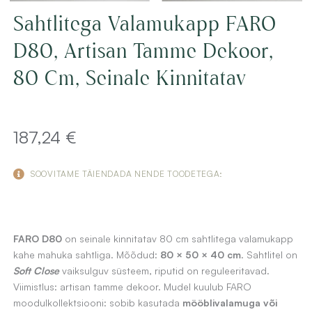
Sahtlitega Valamukapp FARO
D80, Artisan Tamme Dekoor,
80 Cm, Seinale Kinnitatav
187,24
€
SOOVITAME TÄIENDADA NENDE TOODETEGA:
FARO D80
on seinale kinnitatav 80 cm sahtlitega valamukapp
kahe mahuka sahtliga. Mõõdud:
80 × 50 × 40 cm
. Sahtlitel on
Soft Close
vaiksulguv süsteem, riputid on reguleeritavad.
Viimistlus: artisan tamme dekoor. Mudel kuulub FARO
moodulkollektsiooni: sobib kasutada
mööblivalamuga või