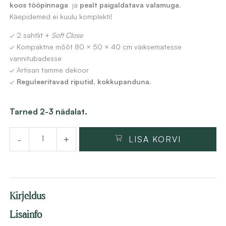
koos tööpinnaga
ja
pealt paigaldatava valamuga
.
Käepidemed ei kuulu komplekti!
✓ 2 sahtlit +
Soft Close
✓ Kompaktne mõõt 80 × 50 × 40 cm väiksematesse
vannitubadesse
✓ Artisan tamme dekoor
✓
Reguleeritavad riputid
,
kokkupanduna
.
Sahtlitega
Tarned 2-3 nädalat.
valamukapp
-
+
LISA KORVI
FARO
D80,
artisan
tamme
Kirjeldus
dekoor,
80
Lisainfo