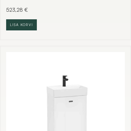
523,28
€
LISA KORVI