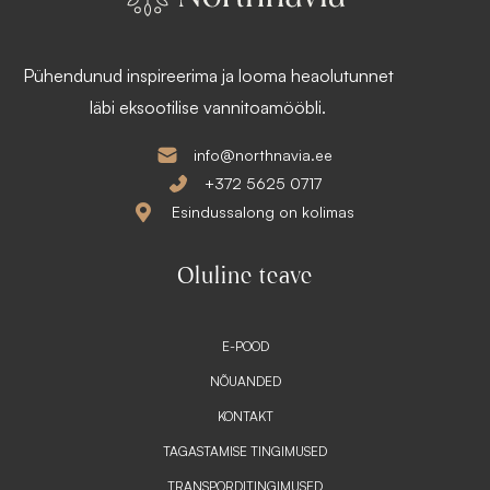
Pühendunud inspireerima ja looma heaolutunnet
läbi eksootilise vannitoamööbli.
info@northnavia.ee
+372 5625 0717
Esindussalong on kolimas
Oluline teave
E-POOD
NÕUANDED
KONTAKT
TAGASTAMISE TINGIMUSED
TRANSPORDITINGIMUSED