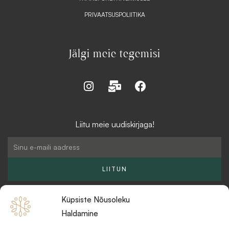
PRIVAATSUSPOLIITIKA
Jälgi meie tegemisi
I
M
F
n
a
a
s
i
c
t
l
e
Liitu meie uudiskirjaga!
a
-
b
g
b
o
Email
r
u
o
a
l
k
LIITUN
m
k
Küpsiste Nõusoleku
Haldamine