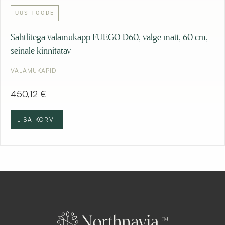
UUS TOODE
Sahtlitega valamukapp FUEGO D60, valge matt, 60 cm,
seinale kinnitatav
VALAMUKAPID
450,12
€
LISA KORVI