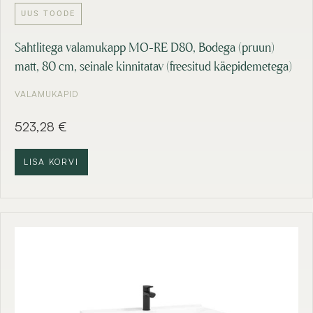
UUS TOODE
Sahtlitega valamukapp MO-RE D80, Bodega (pruun)
matt, 80 cm, seinale kinnitatav (freesitud käepidemetega)
VALAMUKAPID
523,28
€
LISA KORVI