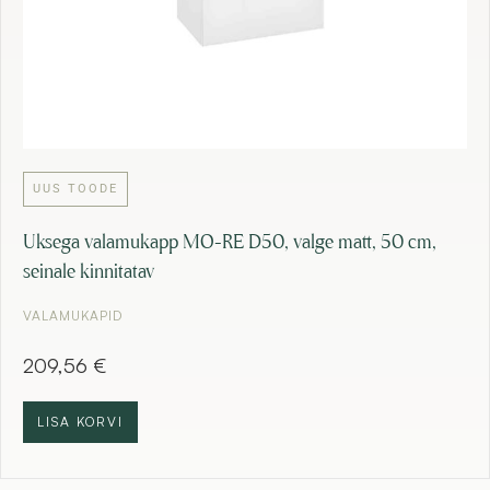
UUS TOODE
Uksega valamukapp MO-RE D50, valge matt, 50 cm,
seinale kinnitatav
VALAMUKAPID
209,56
€
LISA KORVI