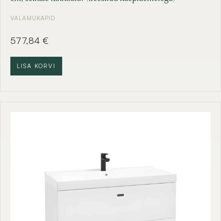
VALAMUKAPID
577,84
€
LISA KORVI