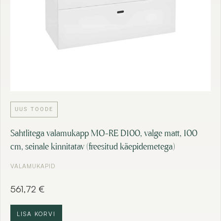
UUS TOODE
Sahtlitega valamukapp MO-RE D100, valge matt, 100
cm, seinale kinnitatav (freesitud käepidemetega)
VALAMUKAPID
561,72
€
LISA KORVI