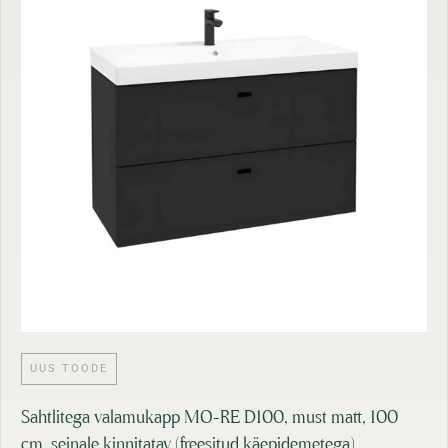
UUS TOODE
Sahtlitega valamukapp MO-RE D100, must matt, 100
cm, seinale kinnitatav (freesitud käepidemetega)