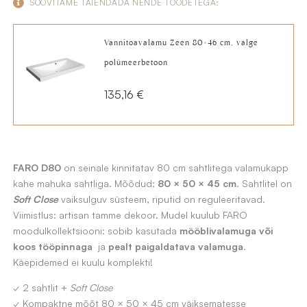
SOOVITAME TÄIENDADA NENDE TOODETEGA:
Vannitoavalamu Zeen 80×46 cm, valge
polümeerbetoon
135,16
€
FARO D80
on seinale kinnitatav 80 cm sahtlitega valamukapp
kahe mahuka sahtliga. Mõõdud:
80 × 50 × 45 cm
. Sahtlitel on
Soft Close
vaiksulguv süsteem, riputid on reguleeritavad.
Viimistlus: artisan tamme dekoor. Mudel kuulub FARO
moodulkollektsiooni: sobib kasutada
mööblivalamuga või
koos tööpinnaga
ja
pealt paigaldatava valamuga
.
Käepidemed ei kuulu komplekti!
✓ 2 sahtlit +
Soft Close
✓ Kompaktne mõõt 80 × 50 × 45 cm väiksematesse