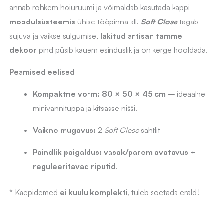
annab rohkem hoiuruumi ja võimaldab kasutada kappi
moodulsüsteemis
ühise tööpinna all.
Soft Close
tagab
sujuva ja vaikse sulgumise,
lakitud artisan tamme
dekoor
pind püsib kauem esinduslik ja on kerge hooldada.
Peamised eelised
Kompaktne vorm:
80 × 50 × 45 cm
– ideaalne
minivannituppa ja kitsasse nišši.
Vaikne mugavus:
2
Soft Close
sahtlit
Paindlik paigaldus:
vasak/parem avatavus
+
reguleeritavad riputid
.
* Käepidemed
ei kuulu komplekti
, tuleb soetada eraldi!