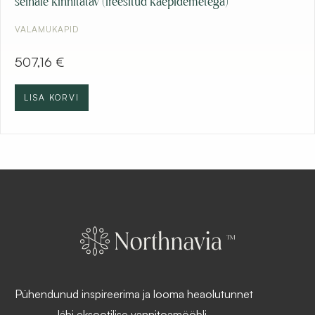
seinale kinnitatav (freesitud käepidemetega)
VALAMUKAPID
507,16
€
LISA KORVI
Pühendunud inspireerima ja looma heaolutunnet
läbi eksootilise vannitoamööbli.