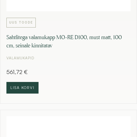
UUS TOODE
Sahtlitega valamukapp MO-RE D100, must matt, 100
cm, seinale kinnitatav
VALAMUKAPID
561,72
€
LISA KORVI