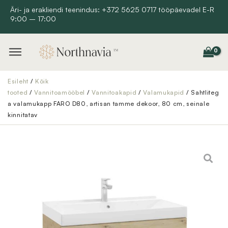
Skip
Äri- ja erakliendi teenindus: +372 5625 0717 tööpäevadel E-R
9:00 – 17:00
to
content
Esileht
/
Kõik
tooted
/
Vannitoamööbel
/
Vannitoakapid
/
Valamukapid
/ Sahtliteg
a valamukapp FARO D80, artisan tamme dekoor, 80 cm, seinale
kinnitatav