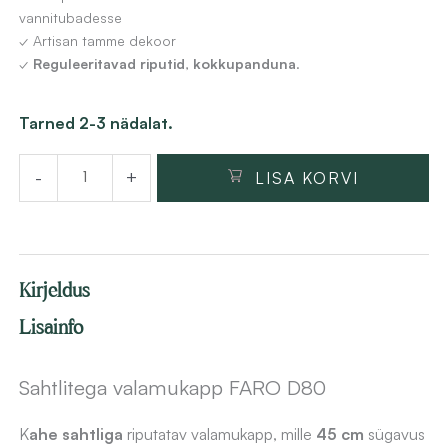
vannitubadesse
✓ Artisan tamme dekoor
✓
Reguleeritavad riputid
,
kokkupanduna
.
Sahtlitega
Tarned 2-3 nädalat.
valamukapp
-
+
LISA KORVI
FARO
D80,
artisan
tamme
Kirjeldus
dekoor,
80
Lisainfo
cm,
seinale
Sahtlitega valamukapp FARO D80
kinnitatav
K
ahe sahtliga
riputatav valamukapp, mille
45 cm
sügavus
kogus