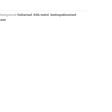
ekategooriad
Dušiseinad
,
Kõik tooted
,
Sooduspakkumised
ante