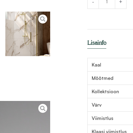
-
+
Deante
Prizma
80x195
cm,
harjatud
Lisainfo
kuld
kogus
Kaal
Mõõtmed
Kollektsioon
Värv
Viimistlus
Klaasi viimistlus