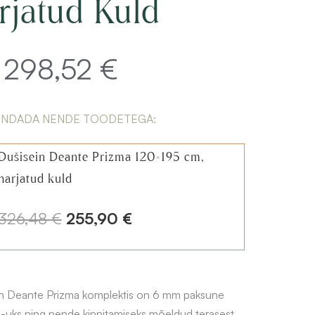
rjatud Kuld
298,52
€
Algne
Current
ENDADA NENDE TOODETEGA:
hind
price
Dušisein Deante Prizma 120×195 cm,
harjatud kuld
oli:
is:
A
C
326,48
€
255,90
€
l
u
373,15 €.
298,52 €.
g
r
n Deante Prizma komplektis on 6 mm paksune
n
r
a -uks ning nende kinnitamiseks mõeldud terasest