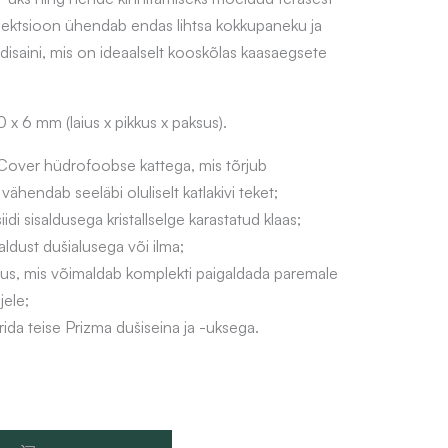
e
e
lektsioon ühendab endas lihtsa kokkupaneku ja
disaini, mis on ideaalselt kooskõlas kaasaegsete
h
n
i
t
 6 mm (laius x pikkus x paksus).
n
p
Cover hüdrofoobse kattega, mis tõrjub
d
r
ähendab seeläbi oluliselt katlakivi teket;
o
i
di sisaldusega kristallselge karastatud klaas;
ldust dušialusega või ilma;
l
c
us, mis võimaldab komplekti paigaldada paremale
i
e
jele;
da teise Prizma dušiseina ja -uksega.
:
i
3
s
2
: