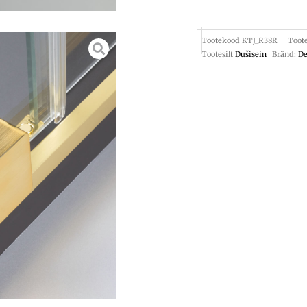
Tootekood
KTJ_R38R
Toot
Tootesilt
Dušisein
Bränd:
De