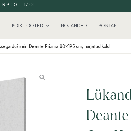
 E-R 9:00 – 17:00
KÕIK TOOTED
NÕUANDED
KONTAKT
sega dušisein Deante Prizma 80×195 cm, harjatud kuld
Lükand
Deante