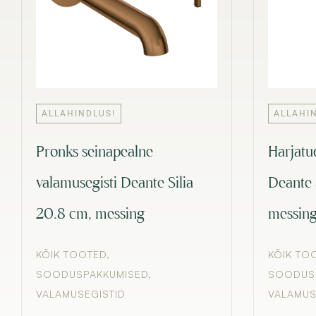
ALLAHINDLUS!
ALLAHI
Pronks seinapealne
Harjatu
valamusegisti Deante Silia
Deante 
20.8 cm, messing
messin
KÕIK TOOTED
,
KÕIK TO
SOODUSPAKKUMISED
,
SOODUS
VALAMUSEGISTID
VALAMUS