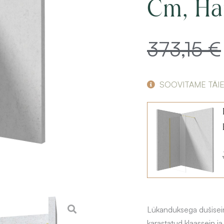
Cm, Ha
373,15
€
SOOVITAME TÄI
Lükanduksega dušisei
karastatud klaassein j