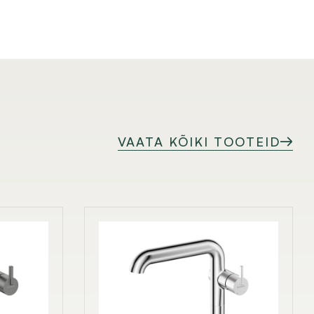
VAATA KÕIKI TOOTEID