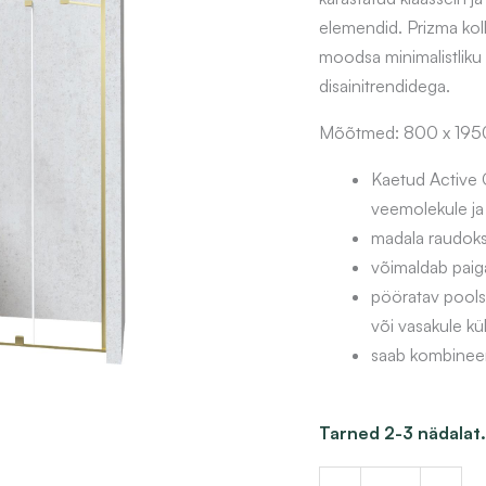
elemendid. Prizma kol
moodsa minimalistliku 
disainitrendidega.
Mõõtmed: 800 x 1950 x
Kaetud Active 
veemolekule ja v
madala raudoksii
võimaldab paiga
pööratav pools
või vasakule kül
saab kombineeri
Lükanduksega
Tarned 2-3 nädalat.
dušisein