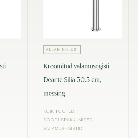
ALLAHINDLUS!
sti
Kroomitud valamusegisti
Deante Silia 30.5 cm,
messing
KÕIK TOOTED
,
SOODUSPAKKUMISED
,
VALAMUSEGISTID