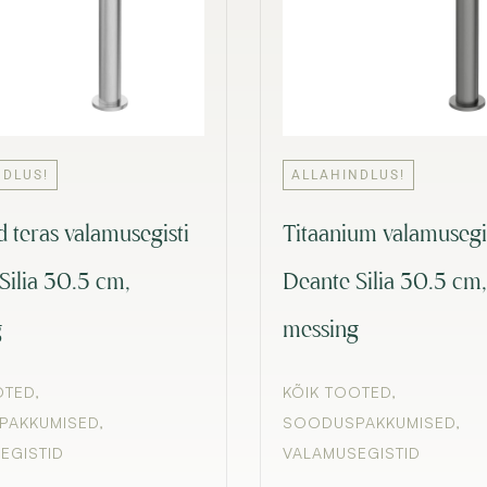
NDLUS!
ALLAHINDLUS!
d teras valamusegisti
Titaanium valamusegi
Silia 30.5 cm,
Deante Silia 30.5 cm,
g
messing
OTED
,
KÕIK TOOTED
,
PAKKUMISED
,
SOODUSPAKKUMISED
,
EGISTID
VALAMUSEGISTID