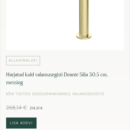
€
.
ALLAHINDLUS!
Harjatud kuld valamusegisti Deante Silia 30.5 cm,
messing
KÕIK TOOTED
,
SOODUSPAKKUMISED
,
VALAMUSEGISTID
A
C
268,14
€
214,51
€
l
u
g
r
n
r
LISA KORVI
e
e