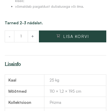
klaas;
:
i
võimaldab paigaldust dušialusega või ilma.
3
s
7
:
Dušisein
Tarned 2-3 nädalat.
3
2
Deante
,
9
-
+
LISA KORVI
Prizma
1
8
110x195
5
,
cm,
5
harjatud
€
2
Lisainfo
kuld
.
kogus
€
Kaal
25 kg
.
Mõõtmed
110 × 1,2 × 195 cm
Kollektsioon
Prizma