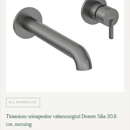
0
:
2
1
,
8
7
7
9
,
0
€
0
.
€
.
ALLAHINDLUS!
Titaanium seinapealne valamusegisti Deante Silia 20.8
cm, messing