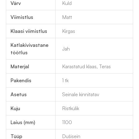
Värv
Kuld
Viimistlus
Matt
Klaasi viimistlus
Kirgas
Katlakivivastane
Jah
töötlus
Materjal
Karastatud klaas, Teras
Pakendis
1 tk
Asetus
Seinale kinnitatav
Kuju
Ristkülik
Laius (mm)
1100
Tüüp
Dušisein