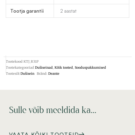
Tootja garantii
2 aastat
Tootekood
KTJ_R31P
Tootekategooriad
Dušiseinad
,
Kõik tooted
,
Sooduspakkumised
Tootesilt
Dušisein
Bränd:
Deante
Sulle võib meeldida ka…
VAATA KÕIKI TOOTEID