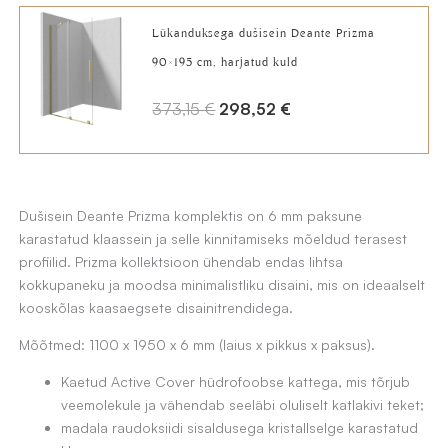
oli:
is:
Lükanduksega dušisein Deante Prizma
303,14 €.
242,52 €.
90×195 cm, harjatud kuld
A
C
373,15
€
298,52
€
l
u
g
r
n
r
Dušisein Deante Prizma komplektis on 6 mm paksune
e
e
karastatud klaassein ja selle kinnitamiseks mõeldud terasest
h
n
profiilid. Prizma kollektsioon ühendab endas lihtsa
i
t
kokkupaneku ja moodsa minimalistliku disaini, mis on ideaalselt
kooskõlas kaasaegsete disainitrendidega.
n
p
d
r
Mõõtmed: 1100 x 1950 x 6 mm (laius x pikkus x paksus).
o
i
Kaetud Active Cover hüdrofoobse kattega, mis tõrjub
l
c
veemolekule ja vähendab seeläbi oluliselt katlakivi teket;
i
e
madala raudoksiidi sisaldusega kristallselge karastatud