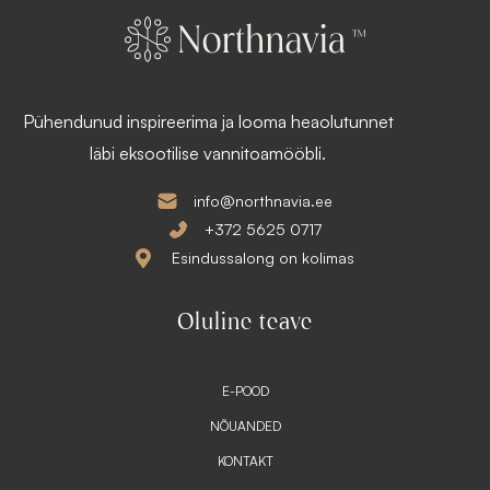
1
s
7
:
0
1
,
3
1
1
2
,
Pühendunud inspireerima ja looma heaolutunnet
9
€
0
läbi eksootilise vannitoamööbli.
.
€
.
info@northnavia.ee
+372 5625 0717
Esindussalong on kolimas
Oluline teave
E-POOD
NÕUANDED
KONTAKT