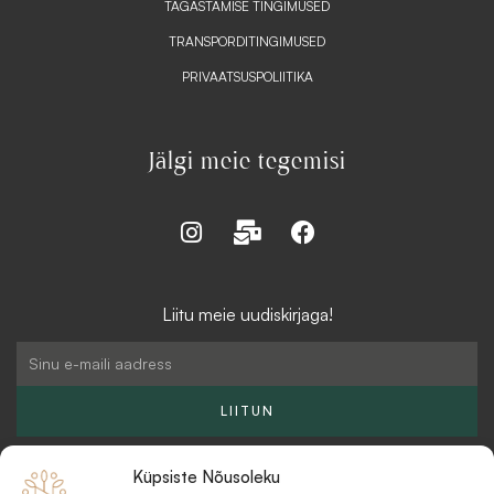
TAGASTAMISE TINGIMUSED
TRANSPORDITINGIMUSED
PRIVAATSUSPOLIITIKA
Jälgi meie tegemisi
I
M
F
n
a
a
s
i
c
t
l
e
Liitu meie uudiskirjaga!
a
-
b
g
b
o
Email
r
u
o
a
l
k
LIITUN
m
k
Küpsiste Nõusoleku