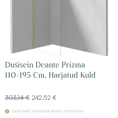
Dušisein Deante Prizma
110×195 Cm, Harjatud Kuld
Algne
Current
303,14
€
242,52
€
hind
price
SOOVITAME TÄIENDADA NENDE TOODETEGA: