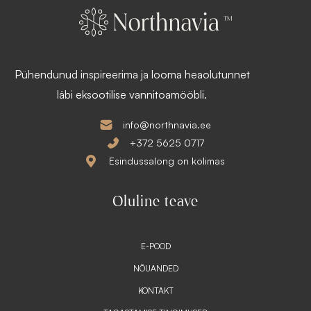
1
s
9
:
8
1
,
4
1
9
3
,
Pühendunud inspireerima ja looma heaolutunnet
9
€
0
läbi eksootilise vannitoamööbli.
.
€
.
info@northnavia.ee
+372 5625 0717
Esindussalong on kolimas
Oluline teave
E-POOD
NÕUANDED
KONTAKT