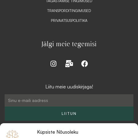
TAGASTAMISE TINGIMUSED
TRANSPORDITINGIMUSED
PRIVAATSUSPOLIITIKA
Jälgi meie tegemisi
I
M
F
n
a
a
s
i
c
t
l
e
Liitu meie uudiskirjaga!
a
-
b
g
b
o
Email
r
u
o
a
l
k
LIITUN
m
k
Küpsiste Nõusoleku