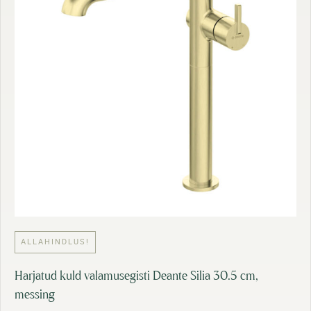
5
:
6
2
,
0
4
5
7
,
1
€
7
.
€
.
ALLAHINDLUS!
Harjatud kuld valamusegisti Deante Silia 30.5 cm,
messing