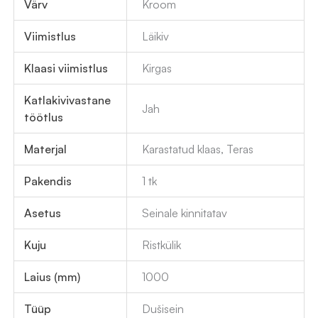
Värv
Kroom
Viimistlus
Läikiv
Klaasi viimistlus
Kirgas
Katlakivivastane
Jah
töötlus
Materjal
Karastatud klaas, Teras
Pakendis
1 tk
Asetus
Seinale kinnitatav
Kuju
Ristkülik
Laius (mm)
1000
Tüüp
Dušisein