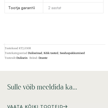
Tootja garantii
2 aastat
Tootekood
KTJ_030R
Tootekategooriad
Dušiseinad
,
Kõik tooted
,
Sooduspakkumised
Tootesilt
Dušisein
Bränd:
Deante
Sulle võib meeldida ka…
VAATA KÕIKI TOOTEID