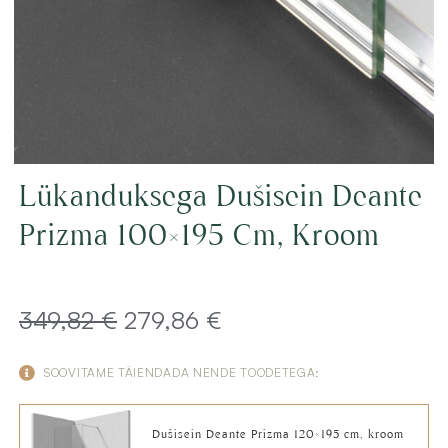
Lükanduksega Dušisein Deante
Prizma 100×195 Cm, Kroom
Algne
Current
349,82
€
279,86
€
hind
price
SOOVITAME TÄIENDADA NENDE TOODETEGA:
oli:
is:
Dušisein Deante Prizma 120×195 cm, kroom