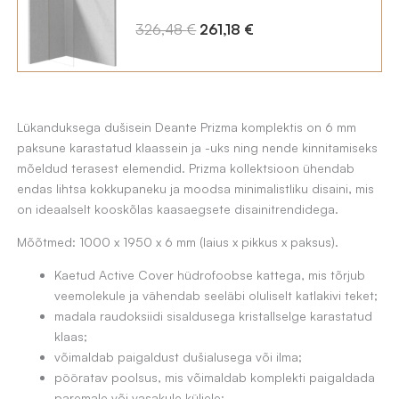
349,82 €.
279,86 €.
A
C
326,48
€
261,18
€
l
u
g
r
n
r
Lükanduksega dušisein Deante Prizma komplektis on 6 mm
e
e
paksune karastatud klaassein ja -uks ning nende kinnitamiseks
h
n
mõeldud terasest elemendid. Prizma kollektsioon ühendab
i
t
endas lihtsa kokkupaneku ja moodsa minimalistliku disaini, mis
n
p
on ideaalselt kooskõlas kaasaegsete disainitrendidega.
d
r
Mõõtmed: 1000 x 1950 x 6 mm (laius x pikkus x paksus).
o
i
Kaetud Active Cover hüdrofoobse kattega, mis tõrjub
l
c
veemolekule ja vähendab seeläbi oluliselt katlakivi teket;
i
e
madala raudoksiidi sisaldusega kristallselge karastatud
klaas;
:
i
võimaldab paigaldust dušialusega või ilma;
3
s
pööratav poolsus, mis võimaldab komplekti paigaldada
2
:
paremale või vasakule küljele;