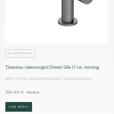
€
.
ALLAHINDLUS!
Titaanium valamusegisti Deante Silia 17 cm, messing
KÕIK TOOTED
,
SOODUSPAKKUMISED
,
VALAMUSEGISTID
A
C
186,46
€
140,90
€
l
u
g
r
n
r
LISA KORVI
e
e