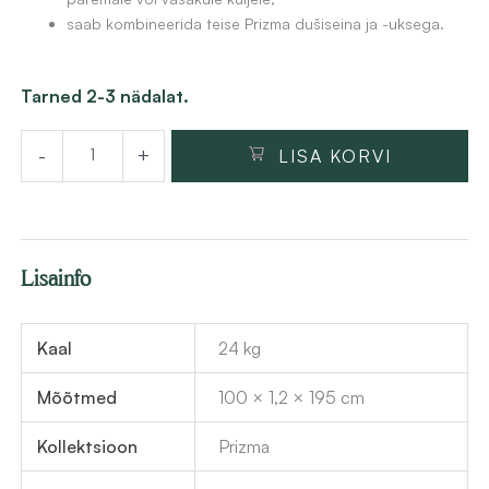
6
2
saab kombineerida teise Prizma dušiseina ja -uksega.
,
6
4
1
Lükanduksega
Tarned 2-3 nädalat.
8
,
dušisein
1
-
+
LISA KORVI
Deante
€
8
Prizma
.
100x195
€
cm,
.
Lisainfo
kroom
kogus
Kaal
24 kg
Mõõtmed
100 × 1,2 × 195 cm
Kollektsioon
Prizma