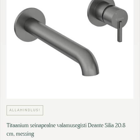
7
:
7
1
,
3
1
3
2
,
9
€
0
.
€
.
ALLAHINDLUS!
Titaanium seinapealne valamusegisti Deante Silia 20.8
cm, messing