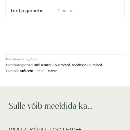
Tootja garantii
2 aastat
Tootekood
KTJ_R38P
Tootekategooriad
Dušiseinad
,
Kõik tooted
,
Sooduspakkumised
Tootesilt
Dušisein
Bränd:
Deante
Sulle võib meeldida ka…
VAATA KÕIKI TOOTEID