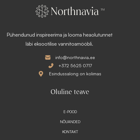
1
s
8
:
6
1
,
4
4
0
6
,
Pühendunud inspireerima ja looma heaolutunnet
9
€
0
läbi eksootilise vannitoamööbli.
.
€
.
info@northnavia.ee
+372 5625 0717
Esindussalong on kolimas
Oluline teave
E-POOD
NÕUANDED
KONTAKT