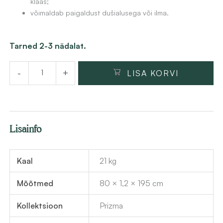
klaas;
:
i
võimaldab paigaldust dušialusega või ilma.
3
s
7
:
Dušisein
Tarned 2-3 nädalat.
3
2
Deante
,
9
-
+
LISA KORVI
Prizma
1
8
80x195
5
,
cm,
5
harjatud
€
2
Lisainfo
kuld
.
kogus
€
Kaal
21 kg
.
Mõõtmed
80 × 1,2 × 195 cm
Kollektsioon
Prizma