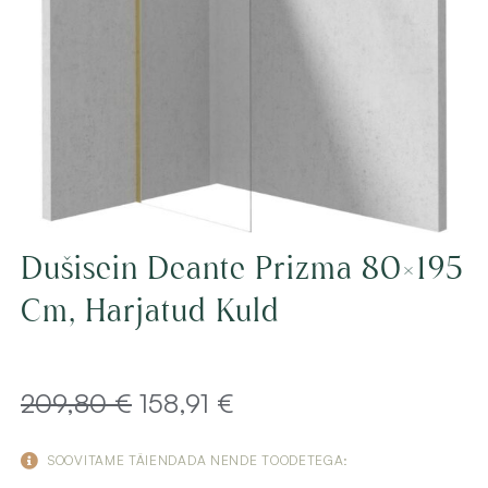
Dušisein Deante Prizma 80×195
Cm, Harjatud Kuld
Algne
Current
209,80
€
158,91
€
hind
price
SOOVITAME TÄIENDADA NENDE TOODETEGA: