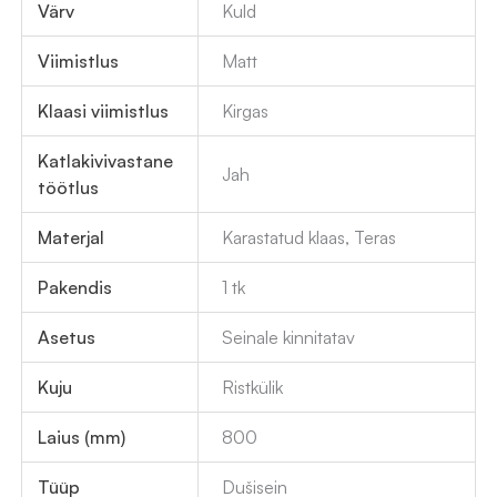
Värv
Kuld
Viimistlus
Matt
Klaasi viimistlus
Kirgas
Katlakivivastane
Jah
töötlus
Materjal
Karastatud klaas, Teras
Pakendis
1 tk
Asetus
Seinale kinnitatav
Kuju
Ristkülik
Laius (mm)
800
Tüüp
Dušisein