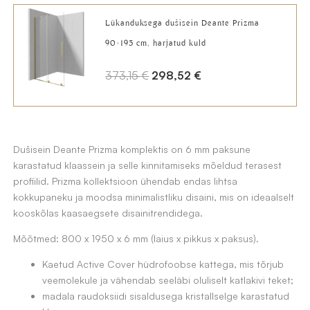
oli:
is:
Lükanduksega dušisein Deante Prizma
209,80 €.
158,91 €.
90×195 cm, harjatud kuld
A
C
373,15
€
298,52
€
l
u
g
r
n
r
Dušisein Deante Prizma komplektis on 6 mm paksune
e
e
karastatud klaassein ja selle kinnitamiseks mõeldud terasest
h
n
profiilid. Prizma kollektsioon ühendab endas lihtsa
i
t
kokkupaneku ja moodsa minimalistliku disaini, mis on ideaalselt
kooskõlas kaasaegsete disainitrendidega.
n
p
d
r
Mõõtmed: 800 x 1950 x 6 mm (laius x pikkus x paksus).
o
i
Kaetud Active Cover hüdrofoobse kattega, mis tõrjub
l
c
veemolekule ja vähendab seeläbi oluliselt katlakivi teket;
i
e
madala raudoksiidi sisaldusega kristallselge karastatud