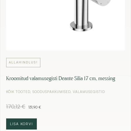
€
.
ALLAHINDLUS!
Kroomitud valamusegisti Deante Silia 17 cm, messing
KÕIK TOOTED
,
SOODUSPAKKUMISED
,
VALAMUSEGISTID
A
C
170,12
€
131,90
€
l
u
g
r
n
r
LISA KORVI
e
e