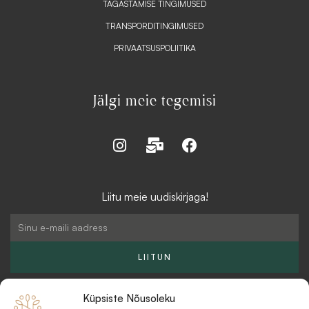
TAGASTAMISE TINGIMUSED
TRANSPORDITINGIMUSED
PRIVAATSUSPOLIITIKA
Jälgi meie tegemisi
I
M
F
n
a
a
s
i
c
t
l
e
Liitu meie uudiskirjaga!
a
-
b
g
b
o
Email
r
u
o
a
l
k
LIITUN
m
k
Küpsiste Nõusoleku