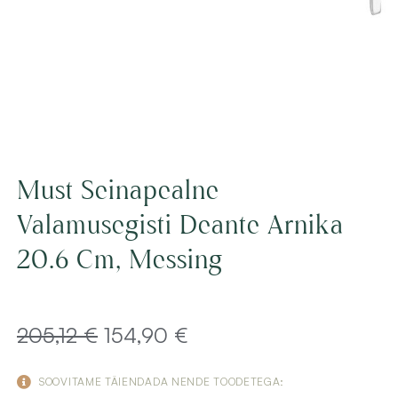
Must Seinapealne
Valamusegisti Deante Arnika
20.6 Cm, Messing
Algne
Current
205,12
€
154,90
€
hind
price
SOOVITAME TÄIENDADA NENDE TOODETEGA: