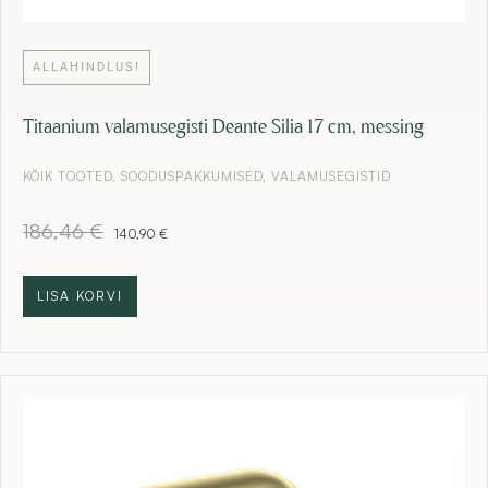
ALLAHINDLUS!
Titaanium valamusegisti Deante Silia 17 cm, messing
KÕIK TOOTED
,
SOODUSPAKKUMISED
,
VALAMUSEGISTID
A
C
186,46
€
140,90
€
l
u
g
r
n
r
LISA KORVI
e
e
h
n
i
t
n
p
d
r
o
i
l
c
i
e
:
i
1
s