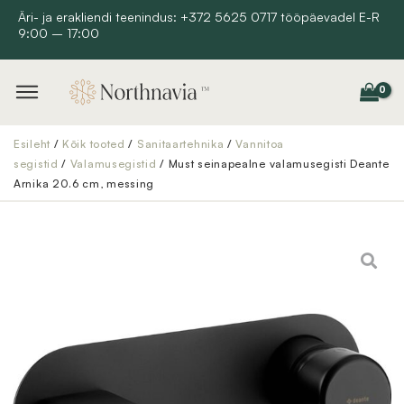
Skip
Äri- ja erakliendi teenindus: +372 5625 0717 tööpäevadel E-R
9:00 – 17:00
to
content
Esileht
/
Kõik tooted
/
Sanitaartehnika
/
Vannitoa
segistid
/
Valamusegistid
/ Must seinapealne valamusegisti Deante
Arnika 20.6 cm, messing