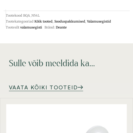
Tootekood
BQA_N54L
Tootekategooriad
Kõik tooted
,
Sooduspakkumised
,
Valamusegistid
Tootesilt
valamusegisti
Bränd:
Deante
Sulle võib meeldida ka…
VAATA KÕIKI TOOTEID