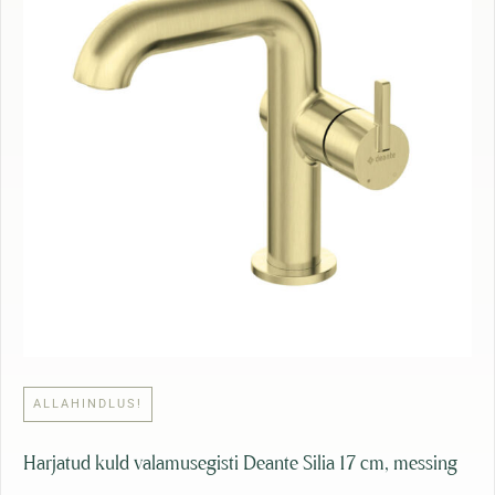
8
:
6
1
,
4
4
0
6
,
9
€
0
.
€
.
ALLAHINDLUS!
Harjatud kuld valamusegisti Deante Silia 17 cm, messing