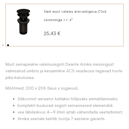
oli:
is:
Matt must valamu äravoolupesa Click
205,12 €.
154,90 €.
süsteemiga 1 1/4″
25,43
€
Must seinapealne valamusegisti Deante Arnika messingust
valmisatud ümbris ja keraamiline ACS seadeosa tagavad toote
pika kasutusea.
Mõõtmed: 200 x 206 (laius x sügavus).
Silikoonist aeraator katlakivi hõlpsaks eemaldamiseks;
komplekti kuuluvad segisti seinasisesed elemendid;
vee läbilaskvus 4–9 l/min aitab vähendada veetarbimist;
Arnika seeriale kehtib tootja 7 aastane garantii.