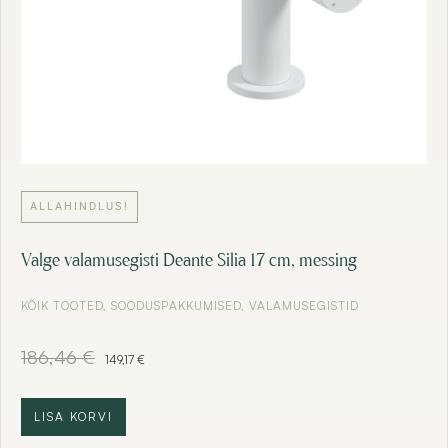
€
.
ALLAHINDLUS!
Valge valamusegisti Deante Silia 17 cm, messing
KÕIK TOOTED
,
SOODUSPAKKUMISED
,
VALAMUSEGISTID
A
C
186,46
€
149,17
€
l
u
g
r
n
r
LISA KORVI
e
e
h
n