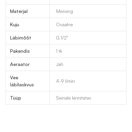
Materjal
Messing
Kuju
Ovaalne
Läbimõõt
G 1/2"
Pakendis
1 tk
Aeraator
Jah
Vee
4-9 l/min
läbilaskvus
Tüüp
Seinale kinnitatav