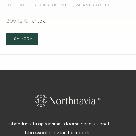
KÕIK TOOTED
,
SOODUSPAKKUMISED
,
VALAMUSEGISTID
A
C
205,12
€
154,90
€
l
u
g
r
n
r
LISA KORVI
e
e
h
n
i
t
n
p
d
r
o
i
l
c
i
e
:
i
2
s
0
:
5
1
,
5
1
4
2
,
Pühendunud inspireerima ja looma heaolutunnet
9
€
0
läbi eksootilise vannitoamööbli.
.