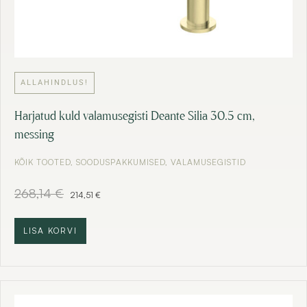
ALLAHINDLUS!
Harjatud kuld valamusegisti Deante Silia 30.5 cm,
messing
KÕIK TOOTED
,
SOODUSPAKKUMISED
,
VALAMUSEGISTID
A
C
268,14
€
214,51
€
l
u
g
r
n
r
LISA KORVI
e
e
h
n
i
t
n
p
d
r
o
i