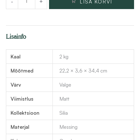
-
+
LISA KORVI
Deante
Silia
34.4
cm,
Lisainfo
messing
kogus
Kaal
2 kg
Mõõtmed
22,2 × 3,6 × 34,4 cm
Värv
Valge
Viimistlus
Matt
Kollektsioon
Silia
Materjal
Messing