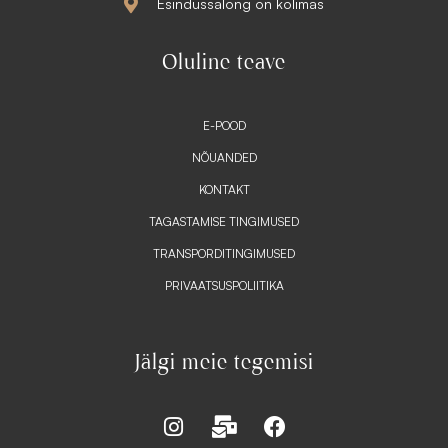
Esindussalong on kolimas
Oluline teave
E-POOD
NÕUANDED
KONTAKT
TAGASTAMISE TINGIMUSED
TRANSPORDITINGIMUSED
PRIVAATSUSPOLIITIKA
Jälgi meie tegemisi
I
M
F
n
a
a