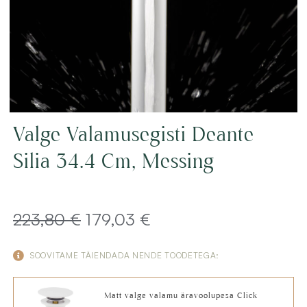
Valge Valamusegisti Deante
Silia 34.4 Cm, Messing
Algne
Current
223,80
€
179,03
€
hind
price
SOOVITAME TÄIENDADA NENDE TOODETEGA:
oli:
is:
Matt valge valamu äravoolupesa Click