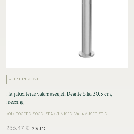
ALLAHINDLUS!
Harjatud teras valamusegisti Deante Silia 30.5 cm,
messing
KÕIK TOOTED
,
SOODUSPAKKUMISED
,
VALAMUSEGISTID
A
C
256,47
€
205,17
€
l
u