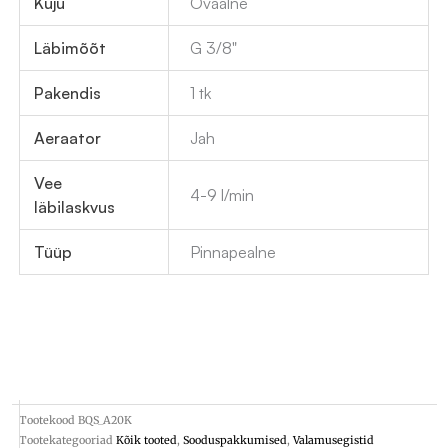
Kuju
Ovaalne
Läbimõõt
G 3/8"
Pakendis
1 tk
Aeraator
Jah
Vee
4-9 l/min
läbilaskvus
Tüüp
Pinnapealne
Tootekood
BQS_A20K
Tootekategooriad
Kõik tooted
,
Sooduspakkumised
,
Valamusegistid