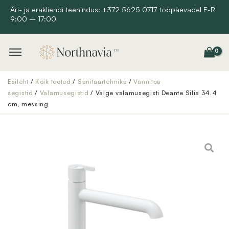
Skip
Äri- ja erakliendi teenindus: +372 5625 0717 tööpäevadel E-R
9:00 – 17:00
to
content
Esileht
/
Kõik tooted
/
Sanitaartehnika
/
Vannitoa
segistid
/
Valamusegistid
/ Valge valamusegisti Deante Silia 34.4
cm, messing