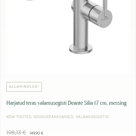
6
,
9
€
0
.
€
.
ALLAHINDLUS!
Harjatud teras valamusegisti Deante Silia 17 cm, messing
KÕIK TOOTED
,
SOODUSPAKKUMISED
,
VALAMUSEGISTID
A
C
198,13
€
149,90
€