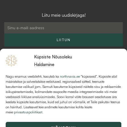
s
i
c
t
l
e
Liitu meie uudiskirjaga!
a
-
b
g
b
o
Email
r
u
o
a
l
k
LIITUN
m
k
Küpsiste Nõusoleku
Haldamine
Nagu enamus veebilehti, kasutab ka
northnavia.ee
"küpsiseid". Küpsiste abil
KKK
määratakse ja salvestatakse eelistused, regionaalsed sätted, teenuste
kasutamise valikud jpm. Samuti kasutame küpsiseid näiteks sisu ja reklaamide
MAKSEVIISID JA MAKSETINGIMUSED
isikupärastamiseks, kolmandate osapoolte meedia integreerimiseks või meie
veebisaidi liikluse analüüsimiseks. Soovi korral võite brauseri seadistuses ära
KASUTUSTINGIMUSED
keelata küpsiste kasutamise, kuid sel juhul on võimalik, et Teile pakutav teenus
on häiritud. Lisateavet teie andmete kasutamise kohta leiate
meie
privaatsuspoliitikast
.