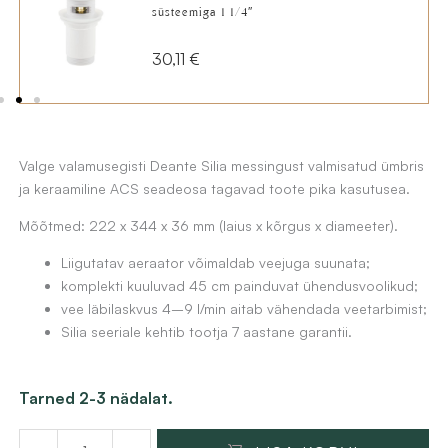
223,80 €.
179,03 €.
süsteemiga 1 1/4″
30,11
€
Valge valamusegisti Deante Silia messingust valmisatud ümbris
ja keraamiline ACS seadeosa tagavad toote pika kasutusea.
Mõõtmed: 222 x 344 x 36 mm (laius x kõrgus x diameeter).
Liigutatav aeraator võimaldab veejuga suunata;
komplekti kuuluvad 45 cm painduvat ühendusvoolikud;
vee läbilaskvus 4–9 l/min aitab vähendada veetarbimist;
Silia seeriale kehtib tootja 7 aastane garantii.
Valge
Tarned 2-3 nädalat.
valamusegisti