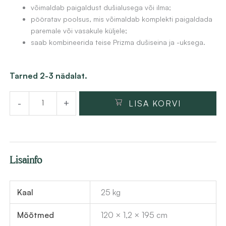
võimaldab paigaldust dušialusega või ilma;
3
s
pööratav poolsus, mis võimaldab komplekti paigaldada
2
:
paremale või vasakule küljele;
6
2
saab kombineerida teise Prizma dušiseina ja -uksega.
,
6
4
1
Lükanduksega
Tarned 2-3 nädalat.
8
,
dušisein
1
-
+
LISA KORVI
Deante
€
8
Prizma
.
120x195
€
cm,
.
Lisainfo
harjatud
teras
kogus
Kaal
25 kg
Mõõtmed
120 × 1,2 × 195 cm