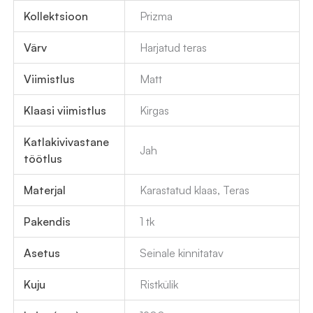
Kollektsioon
Prizma
Värv
Harjatud teras
Viimistlus
Matt
Klaasi viimistlus
Kirgas
Katlakivivastane
Jah
töötlus
Materjal
Karastatud klaas, Teras
Pakendis
1 tk
Asetus
Seinale kinnitatav
Kuju
Ristkülik