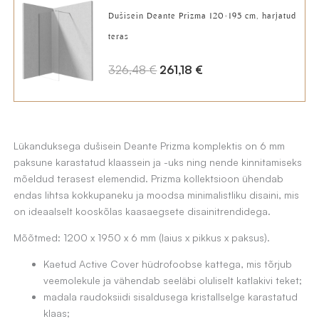
Dušisein Deante Prizma 120×195 cm, harjatud
419,81 €.
306,90 €.
teras
A
C
326,48
€
261,18
€
l
u
g
r
n
r
Lükanduksega dušisein Deante Prizma komplektis on 6 mm
e
e
paksune karastatud klaassein ja -uks ning nende kinnitamiseks
h
n
mõeldud terasest elemendid. Prizma kollektsioon ühendab
i
t
endas lihtsa kokkupaneku ja moodsa minimalistliku disaini, mis
on ideaalselt kooskõlas kaasaegsete disainitrendidega.
n
p
d
r
Mõõtmed: 1200 x 1950 x 6 mm (laius x pikkus x paksus).
o
i
Kaetud Active Cover hüdrofoobse kattega, mis tõrjub
l
c
veemolekule ja vähendab seeläbi oluliselt katlakivi teket;
i
e
madala raudoksiidi sisaldusega kristallselge karastatud
klaas;
:
i