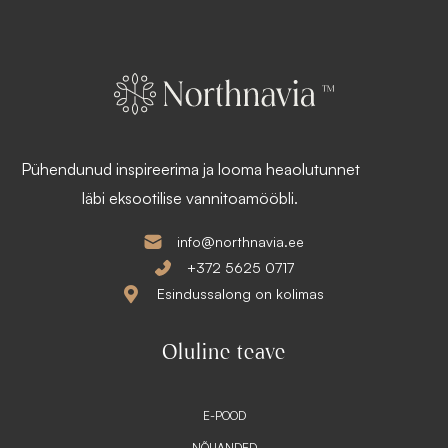
l
c
i
e
:
i
1
s
8
:
6
1
,
4
4
9
6
,
Pühendunud inspireerima ja looma heaolutunnet
1
€
7
läbi eksootilise vannitoamööbli.
.
€
.
info@northnavia.ee
+372 5625 0717
Esindussalong on kolimas
Oluline teave
E-POOD
NÕUANDED