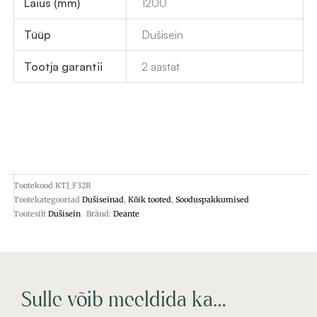
Laius (mm)
1200
Tüüp
Dušisein
Tootja garantii
2 aastat
Tootekood
KTJ_F32R
Tootekategooriad
Dušiseinad
,
Kõik tooted
,
Sooduspakkumised
Tootesilt
Dušisein
Bränd:
Deante
Sulle võib meeldida ka…