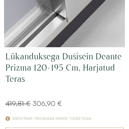
Lükanduksega Dušisein Deante
Prizma 120×195 Cm, Harjatud
Teras
Algne
Current
419,81
€
306,90
€
hind
price
SOOVITAME TÄIENDADA NENDE TOODETEGA:
oli:
is: