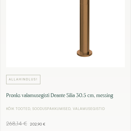
9
€
9
.
€
.
ALLAHINDLUS!
Pronks valamusegisti Deante Silia 30.5 cm, messing
KÕIK TOOTED
,
SOODUSPAKKUMISED
,
VALAMUSEGISTID
A
C
268,14
€
202,90
€
l
u