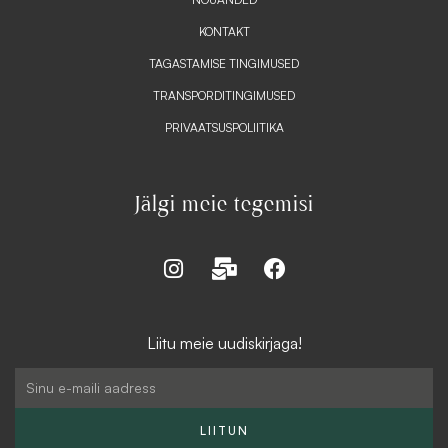
KONTAKT
TAGASTAMISE TINGIMUSED
TRANSPORDITINGIMUSED
PRIVAATSUSPOLIITIKA
Jälgi meie tegemisi
I
M
F
n
a
a
s
i
c
t
l
e
Liitu meie uudiskirjaga!
a
-
b
g
b
o
Email
r
u
o
a
l
k
LIITUN
m
k