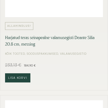
ALLAHINDLUS!
Harjatud teras seinapealne valamusegisti Deante Silia
20.8 cm, messing
KÕIK TOOTED
,
SOODUSPAKKUMISED
,
VALAMUSEGISTID
A
C
233,13
€
184,90
€
l
u
g
r
n
r
LISA KORVI
e
e
h
n
i
t
n
p
d
r
o
i
l
c