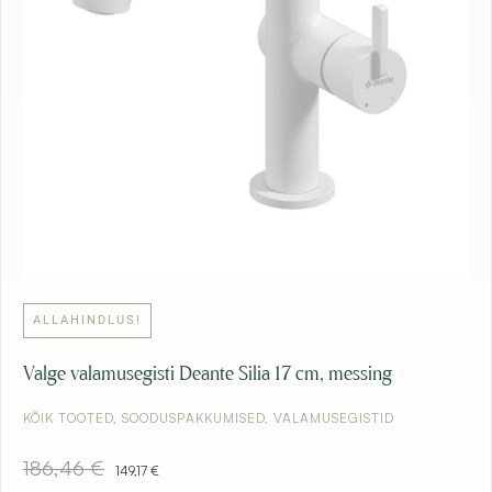
1
1
2
,
9
€
0
.
€
.
ALLAHINDLUS!
Valge valamusegisti Deante Silia 17 cm, messing
KÕIK TOOTED
,
SOODUSPAKKUMISED
,
VALAMUSEGISTID
A
C
186,46
€
149,17
€
l
u