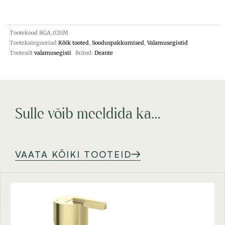
Tootekood
BGA_020M
Tootekategooriad
Kõik tooted
,
Sooduspakkumised
,
Valamusegistid
Tootesilt
valamusegisti
Bränd:
Deante
Sulle võib meeldida ka…
VAATA KÕIKI TOOTEID