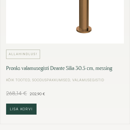
.
ALLAHINDLUS!
Pronks valamusegisti Deante Silia 30.5 cm, messing
KÕIK TOOTED
,
SOODUSPAKKUMISED
,
VALAMUSEGISTID
A
C
268,14
€
202,90
€
l
u
g
r
n
r
LISA KORVI
e
e
h
n
i
t
n
p