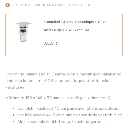
hind
price
SOOVITAME TÄIENDADA NENDE TOODETEGA:
oli:
is:
Kroomitud valamu äravoolupesa Click
62,78 €.
53,18 €.
süsteemiga 1 1/4″, kandiline
23,31
€
Kroomitud valamusegisti Deante Alpinia messingust valmisatud
ümbris ja keraamiline ACS seadeosa tagavad toote pika
kasutusea.
Mõõtmed: 155 x 145 x 32 mm (laius x kõrgus x diameeter).
Komplekti kuuluvad 45 cm painduvat ühendusvoolikud;
vee läbilaskvus 4–9 l/min aitab vähendada veetarbimist;
Alpinia seeriale kehtib tootja 7 aastane garantii.