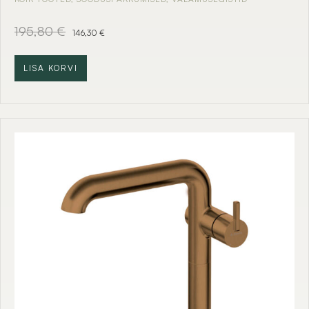
A
C
195,80
€
146,30
€
l
u
g
r
n
r
LISA KORVI
e
e
h
n
i
t
n
p
d
r
o
i
l
c
i
e
:
i
1
s
9
:
5
1
,
4
8
6
0
,
3
€
0
.
€