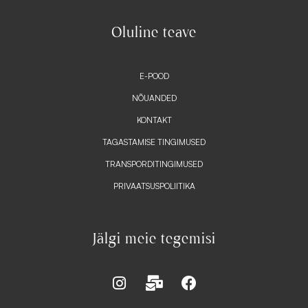
Oluline teave
E-POOD
NÕUANDED
KONTAKT
TAGASTAMISE TINGIMUSED
TRANSPORDITINGIMUSED
PRIVAATSUSPOLIITIKA
Jälgi meie tegemisi
I
M
F
n
a
a