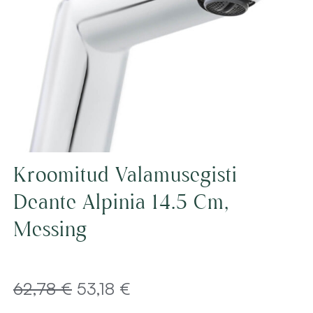
Kroomitud Valamusegisti
Deante Alpinia 14.5 Cm,
Messing
Algne
Current
62,78
€
53,18
€