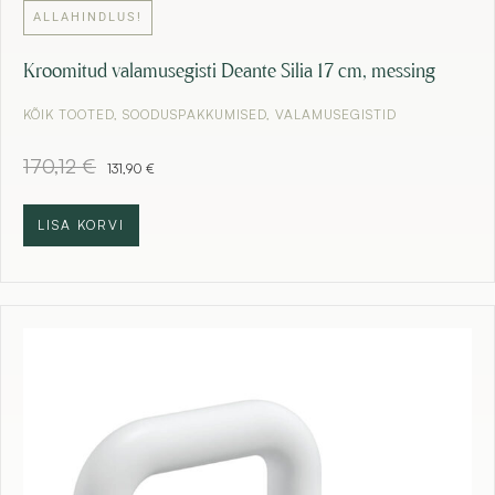
ALLAHINDLUS!
Kroomitud valamusegisti Deante Silia 17 cm, messing
KÕIK TOOTED
,
SOODUSPAKKUMISED
,
VALAMUSEGISTID
A
C
170,12
€
131,90
€
l
u
g
r
n
r
LISA KORVI
e
e
h
n
i
t
n
p
d
r
o
i
l
c
i
e
:
i
1
s
7
:
0
1
,
3