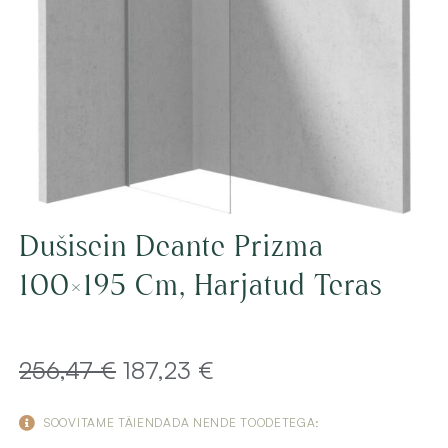
Dušisein Deante Prizma
100×195 Cm, Harjatud Teras
Algne
Current
256,47
€
187,23
€
hind
price
SOOVITAME TÄIENDADA NENDE TOODETEGA: