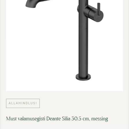
0
:
2
1
,
8
7
7
9
,
0
€
0
.
€
.
ALLAHINDLUS!
Must valamusegisti Deante Silia 30.5 cm, messing