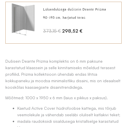
oli:
is:
Lükanduksega dušisein Deante Prizma
256,47 €.
187,23 €.
90×195 cm, harjatud teras
A
C
373,15
€
298,52
€
l
u
g
r
n
r
Dušisein Deante Prizma komplektis on 6 mm paksune
e
e
karastatud klaassein ja selle kinnitamiseks mõeldud terasest
h
n
profiilid. Prizma kollektsioon ühendab endas lihtsa
i
t
kokkupaneku ja moodsa minimalistliku disaini, mis on ideaalselt
kooskõlas kaasaegsete disainitrendidega.
n
p
d
r
Mõõtmed: 1000 x 1950 x 6 mm (laius x pikkus x paksus).
o
i
Kaetud Active Cover hüdrofoobse kattega, mis tõrjub
l
c
veemolekule ja vähendab seeläbi oluliselt katlakivi teket;
i
e
madala raudoksiidi sisaldusega kristallselge karastatud