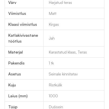
Värv
Harjatud teras
Viimistlus
Matt
Klaasi viimistlus
Kirgas
Katlakivivastane
Jah
töötlus
Materjal
Karastatud klaas, Teras
Pakendis
1 tk
Asetus
Seinale kinnitatav
Kuju
Ristkülik
Laius (mm)
1000
Tüüp
Dušisein