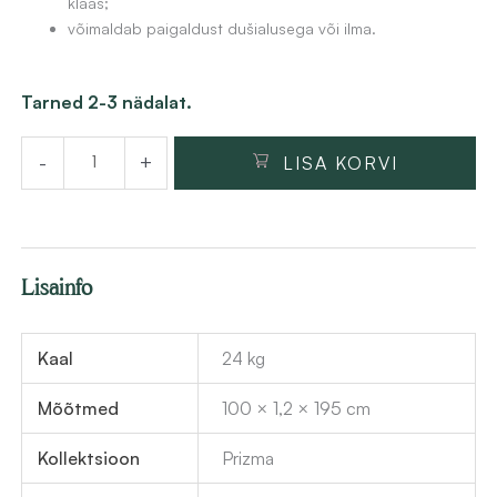
klaas;
:
i
võimaldab paigaldust dušialusega või ilma.
3
s
7
:
Dušisein
Tarned 2-3 nädalat.
3
2
Deante
,
9
-
+
LISA KORVI
Prizma
1
8
100x195
5
,
cm,
5
harjatud
€
2
Lisainfo
teras
.
kogus
€
Kaal
24 kg
.
Mõõtmed
100 × 1,2 × 195 cm
Kollektsioon
Prizma