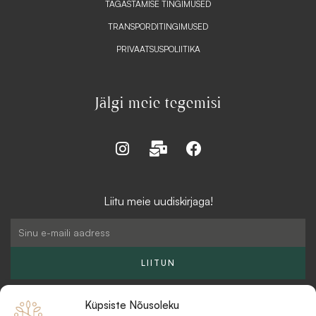
TAGASTAMISE TINGIMUSED
TRANSPORDITINGIMUSED
PRIVAATSUSPOLIITIKA
Jälgi meie tegemisi
I
M
F
n
a
a
s
i
c
t
l
e
Liitu meie uudiskirjaga!
a
-
b
g
b
o
Email
r
u
o
a
l
k
LIITUN
m
k
Küpsiste Nõusoleku