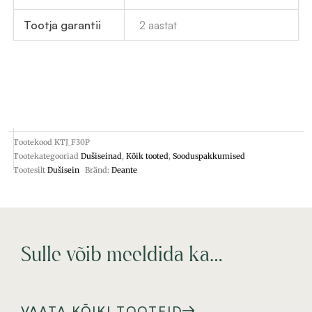
Tootja garantii
2 aastat
Tootekood
KTJ_F30P
Tootekategooriad
Dušiseinad
,
Kõik tooted
,
Sooduspakkumised
Tootesilt
Dušisein
Bränd:
Deante
Sulle võib meeldida ka…
VAATA KÕIKI TOOTEID