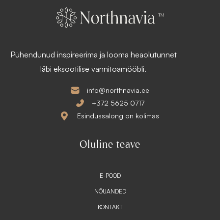
2
s
6
:
8
2
,
1
1
4
4
,
Pühendunud inspireerima ja looma heaolutunnet
5
€
1
läbi eksootilise vannitoamööbli.
.
€
info@northnavia.ee
.
+372 5625 0717
Esindussalong on kolimas
Oluline teave
E-POOD
NÕUANDED
KONTAKT