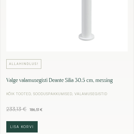
€
.
ALLAHINDLUS!
Valge valamusegisti Deante Silia 30.5 cm, messing
KÕIK TOOTED
,
SOODUSPAKKUMISED
,
VALAMUSEGISTID
A
C
233,13
€
186,51
€
l
u
g
r
n
r
LISA KORVI
e
e