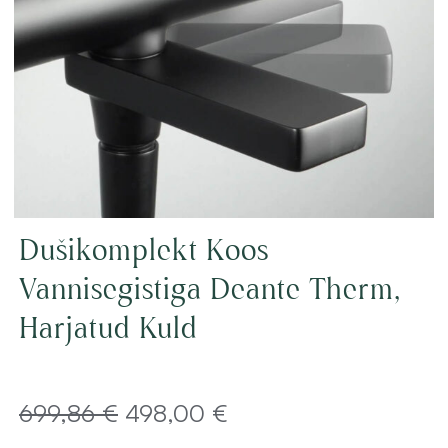
Dušikomplekt Koos
Vannisegistiga Deante Therm,
Harjatud Kuld
Algne
Current
699,86
€
498,00
€