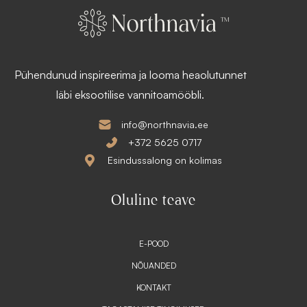
1
s
9
:
8
1
,
4
1
9
3
,
Pühendunud inspireerima ja looma heaolutunnet
9
€
0
läbi eksootilise vannitoamööbli.
.
€
.
info@northnavia.ee
+372 5625 0717
Esindussalong on kolimas
Oluline teave
E-POOD
NÕUANDED
KONTAKT