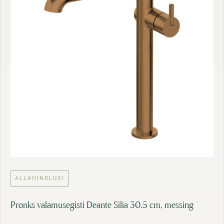
0
:
2
1
,
8
7
7
9
,
0
€
0
.
€
.
ALLAHINDLUS!
Pronks valamusegisti Deante Silia 30.5 cm, messing