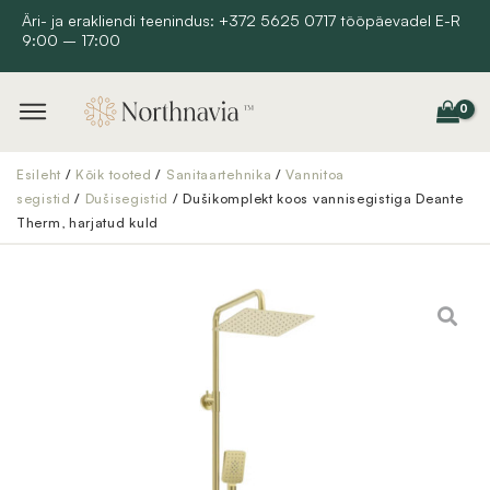
Skip
Äri- ja erakliendi teenindus: +372 5625 0717 tööpäevadel E-R
9:00 – 17:00
to
content
Esileht
/
Kõik tooted
/
Sanitaartehnika
/
Vannitoa
segistid
/
Dušisegistid
/ Dušikomplekt koos vannisegistiga Deante
Therm, harjatud kuld