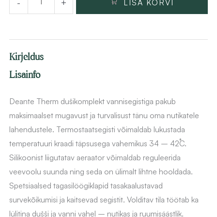
-
+
LISA KORVI
vannisegistiga
Deante
Therm,
harjatud
Kirjeldus
kuld
kogus
Lisainfo
Deante Therm dušikomplekt vannisegistiga pakub
maksimaalset mugavust ja turvalisust tänu oma nutikatele
lahendustele. Termostaatsegisti võimaldab lukustada
temperatuuri kraadi täpsusega vahemikus 34 – 42˚C.
Silikoonist liigutatav aeraator võimaldab reguleerida
veevoolu suunda ning seda on ülimalt lihtne hooldada.
Spetsiaalsed tagasilöögiklapid tasakaalustavad
survekõikumisi ja kaitsevad segistit. Volditav tila töötab ka
lülitina dušši ja vanni vahel – nutikas ja ruumisäästlik.