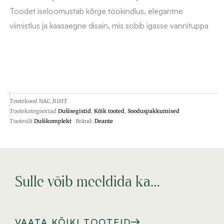
Toodet iseloomustab kõrge töökindlus, elegantne
viimistlus ja kaasaegne disain, mis sobib igasse vannituppa
Tootekood
NAC_R1HT
Tootekategooriad
Dušisegistid
,
Kõik tooted
,
Sooduspakkumised
Tootesilt
Dušikomplekt
Bränd:
Deante
Sulle võib meeldida ka…
VAATA KÕIKI TOOTEID