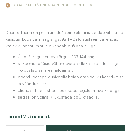
hind
price
SOOVITAME TÄIENDADA NENDE TOODETEGA:
oli:
is:
699,86 €.
498,00 €.
Deante Therm on premium dušikomplekt, mis sialdab vihma- ja
käsiduši koos vannisegistiga.
Anti-Calc
süsteem vähendab
katlakivi ladestumist ja pikendab dušipea eluiga.
Üladuši reguleeritav kõrgus: 107-144 cm;
silikoonist düüsid vähendavad katlakivi ladestumist ja
hõlbustab selle eemaldamist;
pöördliidesega dušivoolik hoiab ära vooliku keerdumise
ja väändumise;
üliõhuke terasest dušipea koos reguleeritava kaldega;
segisti on võimalik lukustada 38˚C kraadile.
Dušikomplekt
Tarned 2-3 nädalat.
koos