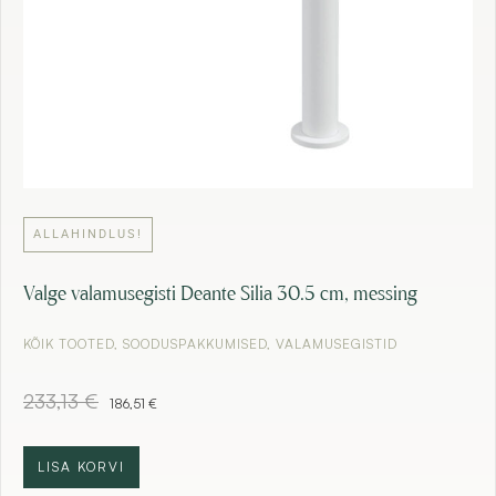
€
.
ALLAHINDLUS!
Valge valamusegisti Deante Silia 30.5 cm, messing
KÕIK TOOTED
,
SOODUSPAKKUMISED
,
VALAMUSEGISTID
A
C
233,13
€
186,51
€
l
u
g
r
n
r
LISA KORVI
e
e