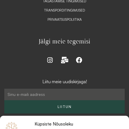
TAGASTAMISE TINGIMUSED
TRANSPORDITINGIMUSED
PRIVAATSUSPOLIITIKA
Jälgi meie tegemisi
I
M
F
n
a
a
s
i
c
t
l
e
Liitu meie uudiskirjaga!
a
-
b
g
b
o
Email
r
u
o
a
l
k
LIITUN
m
k
Küpsiste Nõusoleku