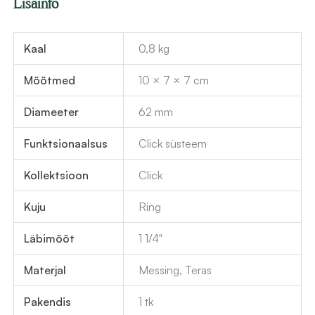
Lisainfo
1
1/4"
kogus
Kaal
0,8 kg
Mõõtmed
10 × 7 × 7 cm
Diameeter
62 mm
Funktsionaalsus
Click süsteem
Kollektsioon
Click
Kuju
Ring
Läbimõõt
1 1/4"
Materjal
Messing, Teras
Pakendis
1 tk