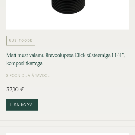
UUS TOODE
Matt must valamu äravoolupesa Click süsteemiga 1 1/4″,
komposiitkattega
SIFOONID JA ÄRAVOOL
37,10
€
LISA KORVI