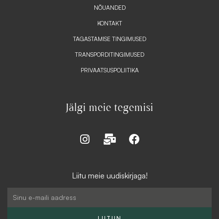
NÕUANDED
KONTAKT
TAGASTAMISE TINGIMUSED
TRANSPORDITINGIMUSED
PRIVAATSUSPOLIITIKA
Jälgi meie tegemisi
I
M
F
n
a
a
s
i
c
t
l
e
Liitu meie uudiskirjaga!
a
-
b
g
b
o
Email
r
u
o
a
l
k
LIITUN