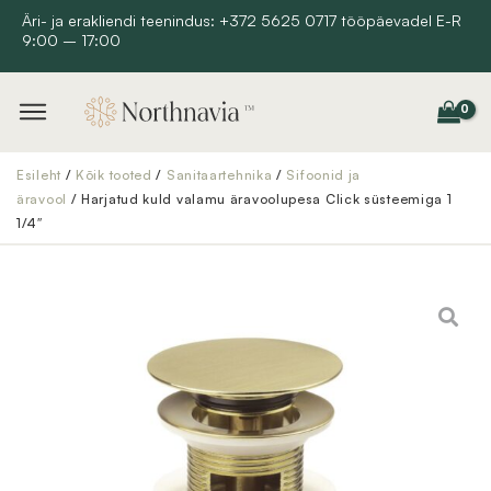
Skip
Äri- ja erakliendi teenindus: +372 5625 0717 tööpäevadel E-R
9:00 – 17:00
to
content
Esileht
/
Kõik tooted
/
Sanitaartehnika
/
Sifoonid ja
äravool
/ Harjatud kuld valamu äravoolupesa Click süsteemiga 1
1/4″