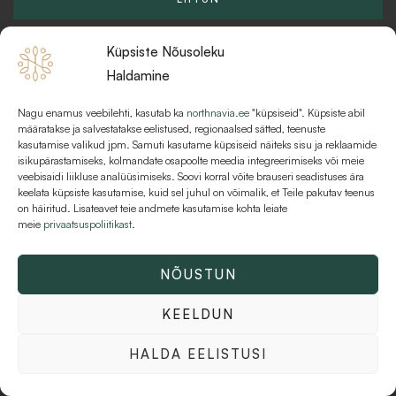
m
k
Küpsiste Nõusoleku
Haldamine
Nagu enamus veebilehti, kasutab ka
northnavia.ee
"küpsiseid". Küpsiste abil
KKK
määratakse ja salvestatakse eelistused, regionaalsed sätted, teenuste
kasutamise valikud jpm. Samuti kasutame küpsiseid näiteks sisu ja reklaamide
MAKSEVIISID JA MAKSETINGIMUSED
isikupärastamiseks, kolmandate osapoolte meedia integreerimiseks või meie
veebisaidi liikluse analüüsimiseks. Soovi korral võite brauseri seadistuses ära
KASUTUSTINGIMUSED
keelata küpsiste kasutamise, kuid sel juhul on võimalik, et Teile pakutav teenus
on häiritud. Lisateavet teie andmete kasutamise kohta leiate
meie
privaatsuspoliitikast
.
NÕUSTUN
Kõik õigused kaitstud © 2026 Northnavia | AT Varahaldus OÜ | 16216481
KEELDUN
HALDA EELISTUSI