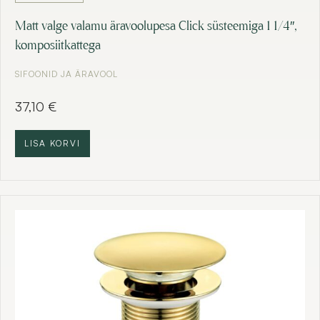
Matt valge valamu äravoolupesa Click süsteemiga 1 1/4″,
komposiitkattega
SIFOONID JA ÄRAVOOL
37,10
€
LISA KORVI