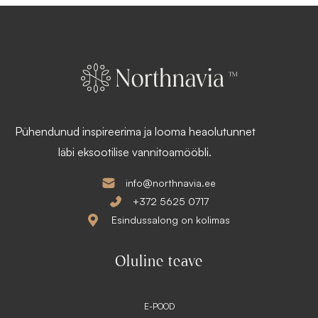
Pühendunud inspireerima ja looma heaolutunnet
läbi eksootilise vannitoamööbli.
info@northnavia.ee
+372 5625 0717
Esindussalong on kolimas
Oluline teave
E-POOD