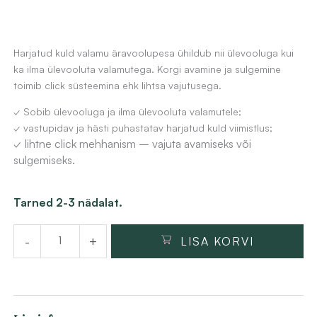
Harjatud kuld valamu äravoolupesa ühildub nii ülevooluga kui
ka ilma ülevooluta valamutega. Korgi avamine ja sulgemine
toimib click süsteemina ehk lihtsa vajutusega.
✓ Sobib ülevooluga ja ilma ülevooluta valamutele;
✓ vastupidav ja hästi puhastatav harjatud kuld viimistlus;
✓ lihtne click mehhanism – vajuta avamiseks või
sulgemiseks.
Harjatud
Tarned 2-3 nädalat.
kuld
-
+
LISA KORVI
valamu
äravoolupesa
Click
süsteemiga