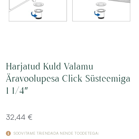
Harjatud Kuld Valamu
Äravoolupesa Click Süsteemiga
1 1/4″
32,44
€
SOOVITAME TÄIENDADA NENDE TOODETEGA: