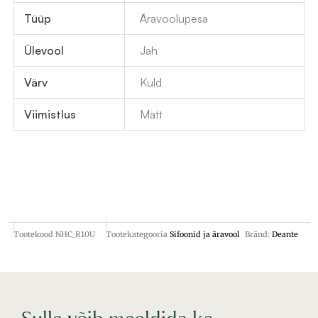
Tüüp
Äravoolupesa
Ülevool
Jah
Värv
Kuld
Viimistlus
Matt
Tootekood
NHC_R10U
Tootekategooria
Sifoonid ja äravool
Bränd:
Deante