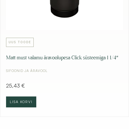
UUS TOODE
Matt must valamu äravoolupesa Click süsteemiga 1 1/4″
SIFOONID JA ÄRAVOOL
25,43
€
LISA KORVI