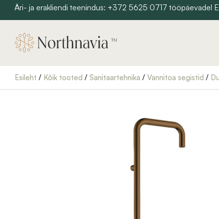
Skip
Äri- ja erakliendi teenindus: +372 5625 0717 tööpäevadel
to
content
Esileht
/
Kõik tooted
/
Sanitaartehnika
/
Vannitoa segistid
/
Du