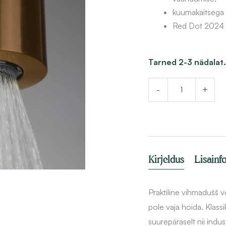
kuumakaitsega 
Red Dot 2024 k
Dušikomplekt
Tarned 2-3 nädalat.
koos
-
+
segistiga
Deante
Silia,
harjatud
pronks
Kirjeldus
Lisainf
kogus
Praktiline vihmadušš võ
pole vaja hoida. Klass
suurepäraselt nii indust