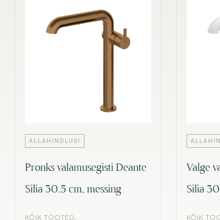
ALLAHINDLUS!
ALLAHI
Pronks valamusegisti Deante
Valge v
Silia 30.5 cm, messing
Silia 3
KÕIK TOOTED
,
KÕIK TO