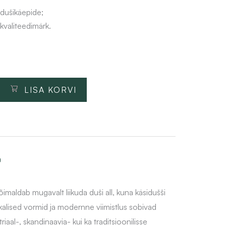
dušikäepide;
valiteedimärk.
LISA KORVI
o
imaldab mugavalt liikuda duši all, kuna käsidušši
ikalised vormid ja modernne viimistlus sobivad
riaal-, skandinaavia- kui ka traditsioonilisse