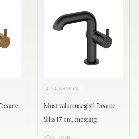
ALLAHINDLUS!
 Deante
Must valamusegisti Deante
Silia 17 cm, messing
KÕIK TOOTED
,