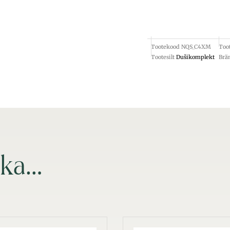
Tootekood
NQS_C4XM
Too
Tootesilt
Dušikomplekt
Brä
 ka…