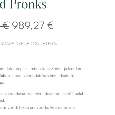
ud Pronks
9
€
989,27
€
Algne
Current
ENDADA NENDE TOODETEGA:
hind
price
m dušikomplekt, mis sialdab vihma- ja käsiduši
oli:
is:
Calc
süsteem vähendab katlakivi ladestumist ja
ga.
1
989,27 €.
sid vähendavad katlakivi ladestumist ja hõlbustab
st;
dušivoolik hoiab ära vooliku keerdumise ja
236,59 €.