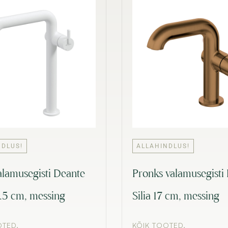
NDLUS!
ALLAHINDLUS!
alamusegisti Deante
Pronks valamusegisti
0.5 cm, messing
Silia 17 cm, messing
OTED
,
KÕIK TOOTED
,