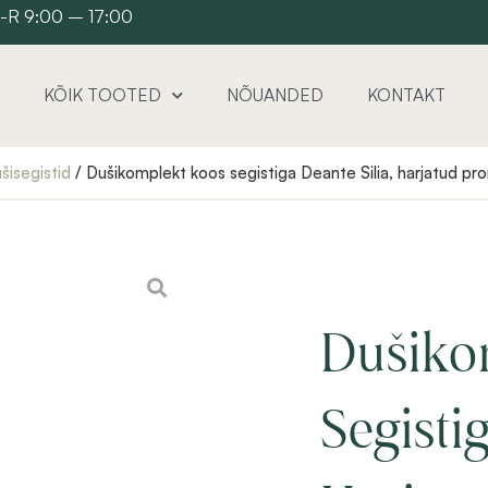
 E-R 9:00 – 17:00
KÕIK TOOTED
NÕUANDED
KONTAKT
šisegistid
/ Dušikomplekt koos segistiga Deante Silia, harjatud pr
Dušiko
Segisti