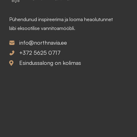
n
p
Pühendunud inspireerima ja looma heaolutunnet
d
r
läbi eksootilise vannitoamööbli.
o
i
info@northnavia.ee
l
c
+372 5625 0717
Esindussalong on kolimas
i
e
:
i
2
s
6
:
8
2