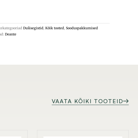
tekategooriad
Dušisegistid
,
Kõik tooted
,
Sooduspakkumised
nd:
Deante
VAATA KÕIKI TOOTEID