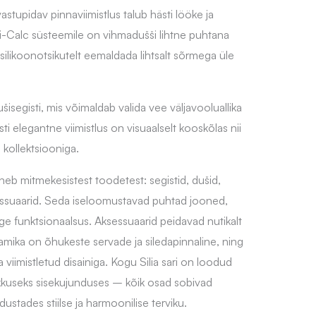
astupidav pinnaviimistlus talub hästi lööke ja
-Calc süsteemile on vihmadušši lihtne puhtana
 silikoonotsikutelt eemaldada lihtsalt sõrmega üle
šisegisti, mis võimaldab valida vee väljavooluallika
sti elegantne viimistlus on visuaalselt kooskõlas nii
 kollektsiooniga.
sneb mitmekesistest toodetest: segistid, dušid,
sessuaarid. Seda iseloomustavad puhtad jooned,
ge funktsionaalsus. Aksessuaarid peidavad nutikalt
aamika on õhukeste servade ja siledapinnaline, ning
a viimistletud disainiga. Kogu Silia sari on loodud
kkuseks sisekujunduses – kõik osad sobivad
tades stiilse ja harmoonilise terviku.