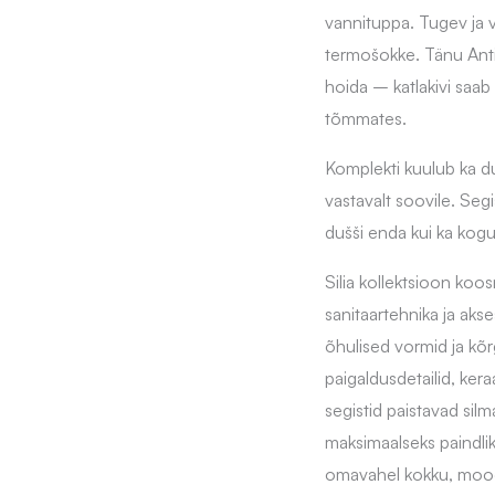
vannituppa. Tugev ja v
termošokke. Tänu Anti
hoida – katlakivi saab
tõmmates.
Komplekti kuulub ka du
vastavalt soovile. Segi
dušši enda kui ka kogu
Silia kollektsioon koo
sanitaartehnika ja ak
õhulised vormid ja kõr
paigaldusdetailid, ker
segistid paistavad silm
maksimaalseks paindli
omavahel kokku, moodus