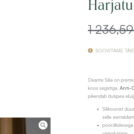
Harjat
1 236,5
SOOVITAME TÄI
Deante Silia on premiu
koos segistiga.
Anti-
pikendab dušipea elui
Silikoonist düü
selle eemaldami
pöördliidesega 
väändumise;