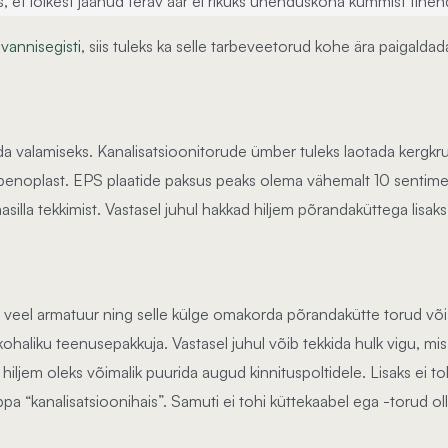
 et lõikest jäänud terav äär ei rikuks ühenduskoha kummist tihend
 vannisegisti
, siis tuleks ka selle tarbeveetorud kohe ära paigaldada
da valamiseks. Kanalisatsioonitorude ümber tuleks laotada kergkruu
enoplast. EPS plaatide paksus peaks olema vähemalt 10 sentimeet
lmasilla tekkimist. Vastasel juhul hakkad hiljem põrandaküttega l
 veel armatuur ning selle külge omakorda põrandakütte torud või
haliku teenusepakkuja. Vastasel juhul võib tekkida hulk vigu, mis
iljem oleks võimalik puurida augud kinnituspoltidele. Lisaks ei tohi
ppa “kanalisatsioonihais”. Samuti ei tohi küttekaabel ega -torud o