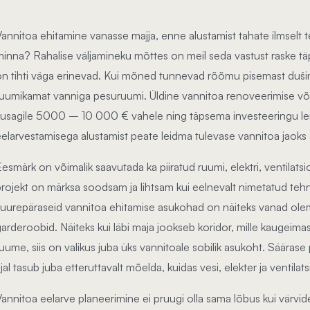
Vannitoa ehitamine vanasse majja, enne alustamist tahate ilmselt 
minna? Rahalise väljamineku mõttes on meil seda vastust raske tä
on tihti väga erinevad. Kui mõned tunnevad rõõmu pisemast dušin
ruumikamat vanniga pesuruumi. Üldine vannitoa renoveerimise või 
kusagile 5000 – 10 000 € vahele ning täpsema investeeringu lei
eelarvestamisega alustamist peate leidma tulevase vannitoa jaoks
Eesmärk on võimalik saavutada ka piiratud ruumi, elektri, ventilats
projekt on märksa soodsam ja lihtsam kui eelnevalt nimetatud t
suurepäraseid vannitoa ehitamise asukohad on näiteks vanad olem
arderoobid. Näiteks kui läbi maja jookseb koridor, mille kaugeimas 
ruume, siis on valikus juba üks vannitoale sobilik asukoht. Säärase
jal tasub juba etteruttavalt mõelda, kuidas vesi, elekter ja ventil
Vannitoa eelarve planeerimine ei pruugi olla sama lõbus kui värvi