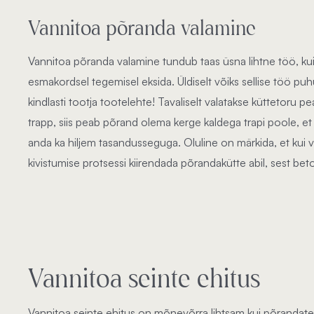
Vannitoa põranda valamine
Vannitoa põranda valamine tundub taas üsna lihtne töö, kuid 
esmakordsel tegemisel eksida. Üldiselt võiks sellise töö pu
kindlasti tootja tootelehte! Tavaliselt valatakse küttetoru p
trapp, siis peab põrand olema kerge kaldega trapi poole, et
anda ka hiljem tasandusseguga. Oluline on märkida, et kui 
kivistumise protsessi kiirendada põrandakütte abil, sest beto
Vannitoa seinte ehitus
Vannitoa seinte ehitus on mõnevõrra lihtsam kui põrandate 