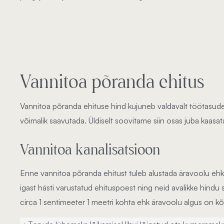
Vannitoa põranda ehitus
Vannitoa põranda ehituse hind kujuneb valdavalt töötasudest
võimalik saavutada. Üldiselt soovitame siin osas juba kaas
Vannitoa kanalisatsioon
Enne vannitoa põranda ehitust tuleb alustada äravoolu ehk ka
igast hästi varustatud ehituspoest ning neid avalikke hindu 
circa 1 sentimeeter 1 meetri kohta ehk äravoolu algus on k