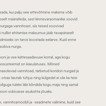
teada, kui palju see ettevõtmine maksma võib
pselt määratleda, sest kinnisvaraomanike soovid
urgaga vannitoast, siis teised soovivad
nullist ehitamise maksumus jääb tavapäraselt
dmiseks on tarvis koostada eelarve. Kuid enne
 sobiva nurga.
iooni ja vee kättesaadavuse korral, aga kogu
ehnosüsteemid on käeulatuses. Mõned
asolevad vannitoad, tarbetud koridori nurgad ja
otsas laiutab tühjus ning külgedel ei ole ka teisi
 pilguga tuleks läbi kõndida kogu maja ning samal
atsioon sobivasse asukohta jõuaks.
de, vannitoamööbli ja -seadmete valimine, kuid see