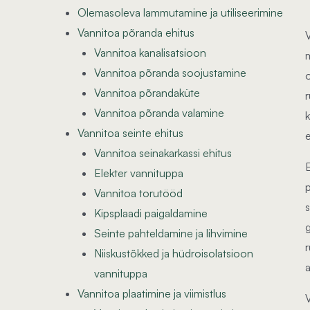
Olemasoleva lammutamine ja utiliseerimine
Vannitoa põranda ehitus
Vannitoa kanalisatsioon
Vannitoa põranda soojustamine
Vannitoa põrandaküte
Vannitoa põranda valamine
Vannitoa seinte ehitus
Vannitoa seinakarkassi ehitus
Elekter vannituppa
Vannitoa torutööd
Kipsplaadi paigaldamine
g
Seinte pahteldamine ja lihvimine
Niiskustõkked ja hüdroisolatsioon
a
vannituppa
Vannitoa plaatimine ja viimistlus