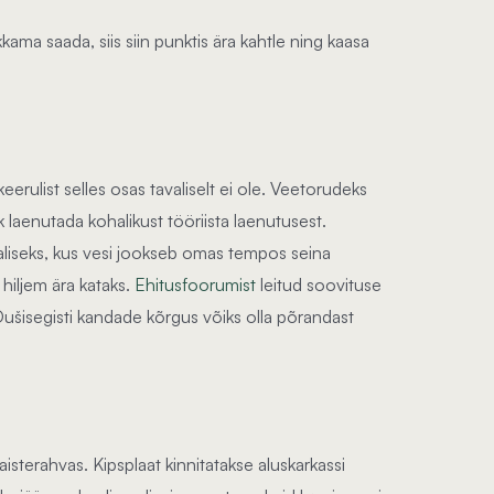
ama saada, siis siin punktis ära kahtle ning kaasa
erulist selles osas tavaliselt ei ole. Veetorudeks
k laenutada kohalikust tööriista laenutusest.
saliseks, kus vesi jookseb omas tempos seina
hiljem ära kataks.
Ehitusfoorumist
leitud soovituse
šisegisti kandade kõrgus võiks olla põrandast
isterahvas. Kipsplaat kinnitatakse aluskarkassi