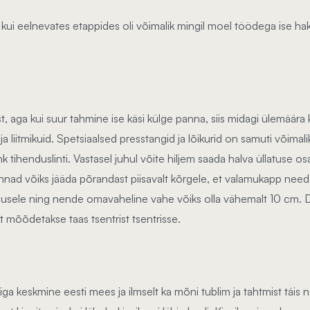
 kui eelnevates etappides oli võimalik mingil moel töödega ise hakk
 aga kui suur tahmine ise käsi külge panna, siis midagi ülemäära ke
 liitmikuid. Spetsiaalsed presstangid ja lõikurid on samuti võimali
tihenduslinti. Vastasel juhul võite hiljem saada halva üllatuse o
annad võiks jääda põrandast piisavalt kõrgele, et valamukapp need 
sele ning nende omavaheline vahe võiks olla vähemalt 10 cm. Du
õõdetakse taas tsentrist tsentrisse.
a keskmine eesti mees ja ilmselt ka mõni tublim ja tahtmist täis na