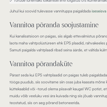
✓ Torude lühemaks lõikamisel lihvi lõigatud ots kumeramaks,
Juhul kui soovid tulevasse vannituppa paigaldada
iseseisva
Vannitoa põranda soojustamine
Kui kanalisatsioon on paigas, siis algab ettevalmistus põran
laota maha vahtpolüstüreen ehk EPS plaadid, rahvakeeles p
Samuti paigalda vahtplaadi ribad seina äärde, et vältida kü
Vannitoa põrandaküte
Pärast seda kui EPS vahtplaadid on paigas tuleb paigaldada
tööga puudub, siis soovitame siin osas juba kaasata mõne ko
küttekaablid või -torud olema piisavalt kaugel WC potist, et h
muidu võib veeluku vesi ära kuivada ning siis jõuab vannitu
teostatud, siis on aeg põrand betoneerida.