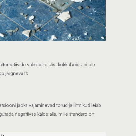
ernatiivide valmisel olulist kokkuhoidu ei ole
pp järgnevast:
tsiooni jaoks vajaminevad torud ja liitmikud leiab
utada negatiivse kalde alla, mille standard on