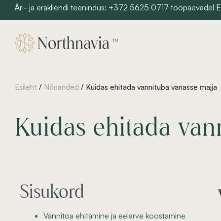
Skip
Äri- ja erakliendi teenindus: +372 5625 0717 tööpäevadel
to
content
Esileht
/
Nõuanded
/ Kuidas ehitada vannituba vanasse majja
Kuidas ehitada van
Sisukord
Vannitoa ehitamine ja eelarve koostamine