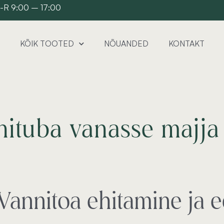
 E-R 9:00 – 17:00
KÕIK TOOTED
NÕUANDED
KONTAKT
nituba vanasse majja
Vannitoa ehitamine ja 