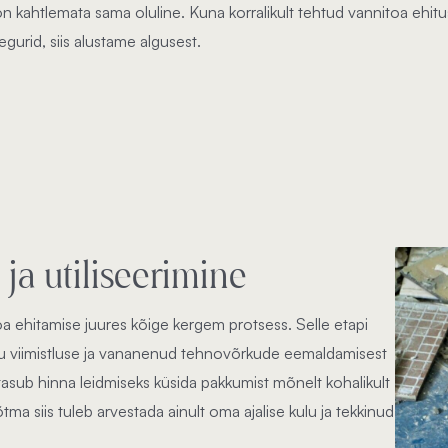
on kahtlemata sama oluline. Kuna korralikult tehtud vannitoa ehi
egurid, siis alustame algusest.
a utiliseerimine
a ehitamise juures kõige kergem protsess. Selle etapi
muu viimistluse ja vananenud tehnovõrkude eemaldamisest
is tasub hinna leidmiseks küsida pakkumist mõnelt kohalikult
tma siis tuleb arvestada ainult oma ajalise kulu ja tekkinud