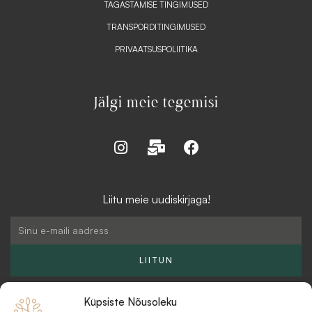
TAGASTAMISE TINGIMUSED
TRANSPORDITINGIMUSED
PRIVAATSUSPOLIITIKA
Jälgi meie tegemisi
I
M
F
n
a
a
s
i
c
t
l
e
Liitu meie uudiskirjaga!
a
-
b
g
b
o
Email
r
u
o
a
l
k
LIITUN
m
k
Küpsiste Nõusoleku