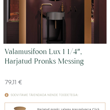
Valamusifoon Lux 1 1/4″,
Harjatud Pronks Messing
79,11
€
SOOVITAME TÄIENDADA NENDE TOODETEGA:
Harjatud pronks valamu äravoolupesa Click