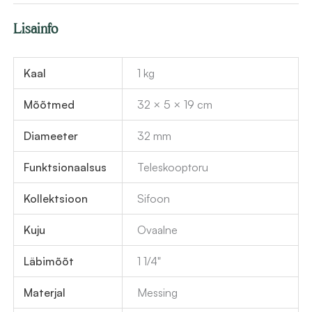
pronks
Lisainfo
messing
kogus
Kaal
1 kg
Mõõtmed
32 × 5 × 19 cm
Diameeter
32 mm
Funktsionaalsus
Teleskooptoru
Kollektsioon
Sifoon
Kuju
Ovaalne
Läbimõõt
1 1/4"
Materjal
Messing