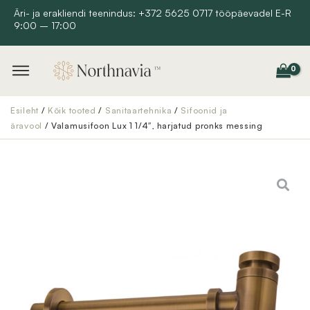
Skip
Äri- ja erakliendi teenindus: +372 5625 0717 tööpäevadel E-R
9:00 – 17:00
to
content
Esileht
/
Kõik tooted
/
Sanitaartehnika
/
Sifoonid ja
äravool
/ Valamusifoon Lux 1 1/4″, harjatud pronks messing