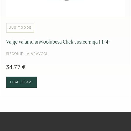
UUS TOODE
Valge valamu äravoolupesa Click süsteemiga 1 1/4″
SIFOONID JA ÄRAVOOL
34,77
€
LISA KORVI