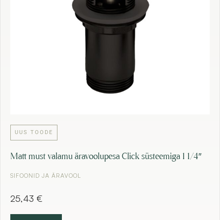
UUS TOODE
Matt must valamu äravoolupesa Click süsteemiga 1 1/4″
SIFOONID JA ÄRAVOOL
25,43
€