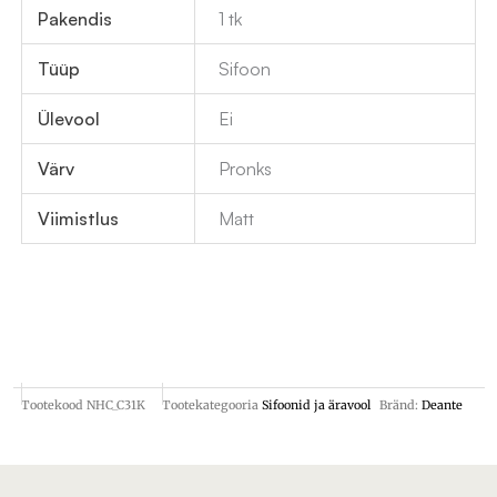
Pakendis
1 tk
Tüüp
Sifoon
Ülevool
Ei
Värv
Pronks
Viimistlus
Matt
Tootekood
NHC_C31K
Tootekategooria
Sifoonid ja äravool
Bränd:
Deante