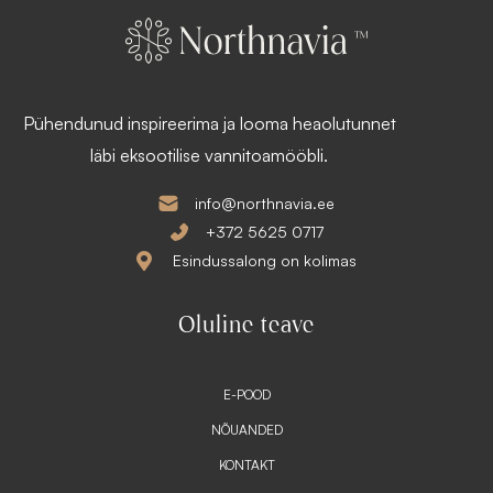
Pühendunud inspireerima ja looma heaolutunnet
läbi eksootilise vannitoamööbli.
info@northnavia.ee
+372 5625 0717
Esindussalong on kolimas
Oluline teave
E-POOD
NÕUANDED
KONTAKT