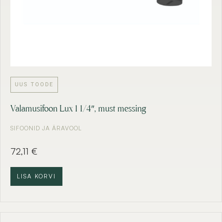
UUS TOODE
Valamusifoon Lux 1 1/4″, must messing
SIFOONID JA ÄRAVOOL
72,11
€
LISA KORVI