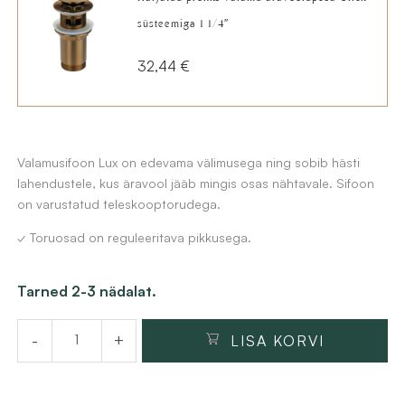
süsteemiga 1 1/4″
32,44
€
Valamusifoon Lux on edevama välimusega ning sobib hästi
lahendustele, kus äravool jääb mingis osas nähtavale. Sifoon
on varustatud teleskooptorudega.
✓ Toruosad on reguleeritava pikkusega.
Valamusifoon
Tarned 2-3 nädalat.
Lux
-
+
LISA KORVI
1
1/4″,
harjatud