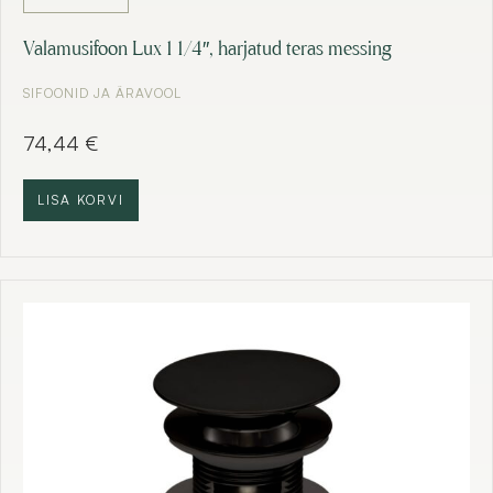
Valamusifoon Lux 1 1/4″, harjatud teras messing
SIFOONID JA ÄRAVOOL
74,44
€
LISA KORVI