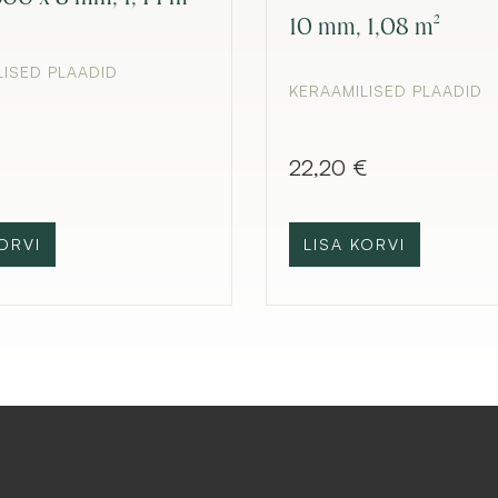
10 mm, 1,08 m²
LISED PLAADID
KERAAMILISED PLAADID
€
22,20
€
ORVI
LISA KORVI