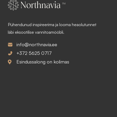
n
p
Pühendunud inspireerima ja looma heaolutunnet
d
r
läbi eksootilise vannitoamööbli.
o
i
info@northnavia.ee
l
c
+372 5625 0717
Esindussalong on kolimas
i
e
:
i
2
s
3
: