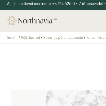
Skip
Äri- ja erakliendi teenindus: +372 5625 0717 tööpäevadel
to
content
Esileht
/
Kõik tooted
/
Seina- ja põrandaplaadid
/
Keraamilise