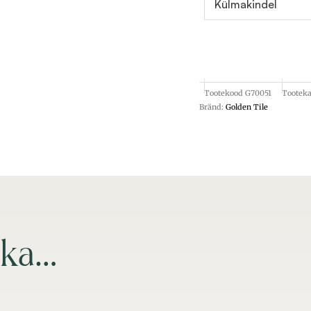
Külmakindel
Tootekood
G70051
Tooteka
Bränd:
Golden Tile
 ka…