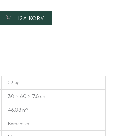
LISA KORVI
23 kg
30 × 60 × 7,6 cm
46.08 m²
Keraamika