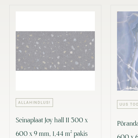
ALLAHINDLUS!
UUS TO
Seinaplaat Joy hall II 300 x
Põrand
600 x 9 mm, 1,44 m² pakis
600 x 6