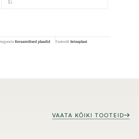
Ei
tegooria
Keraamilised plaadid
Tootesilt
Seinaplaat
VAATA KÕIKI TOOTEID