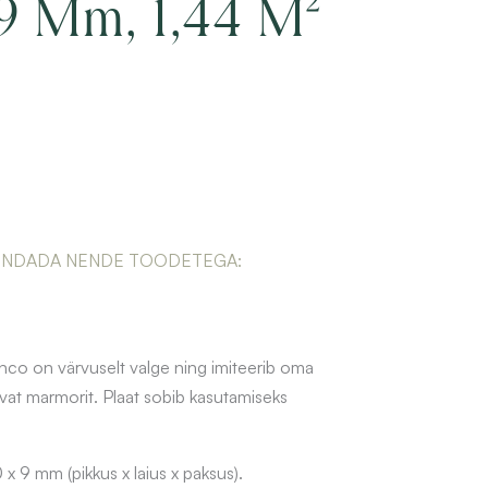
9 Mm, 1,44 M²
ENDADA NENDE TOODETEGA:
co on värvuselt valge ning imiteerib oma
kivat marmorit. Plaat sobib kasutamiseks
9 mm (pikkus x laius x paksus).