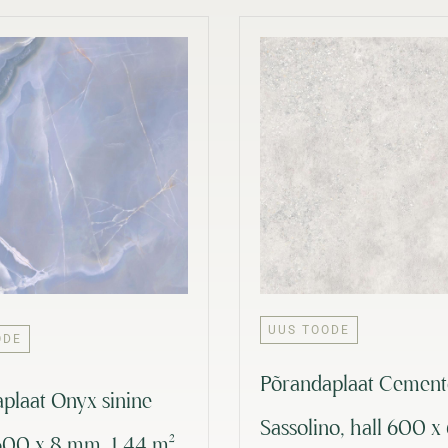
UUS TOODE
ODE
Põrandaplaat Cemen
aplaat Onyx sinine
Sassolino, hall 600 x
00 x 8 mm, 1,44 m²