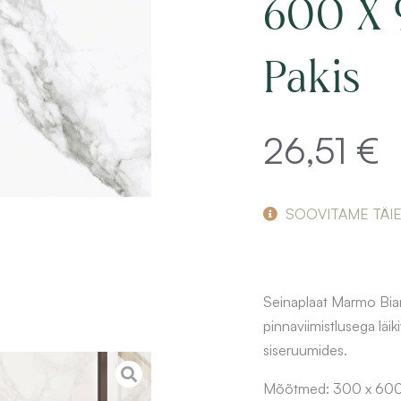
600 X 
Pakis
26,51
€
SOOVITAME TÄI
Seinaplaat Marmo Bian
pinnaviimistlusega läi
siseruumides.
Mõõtmed: 300 x 600 x 