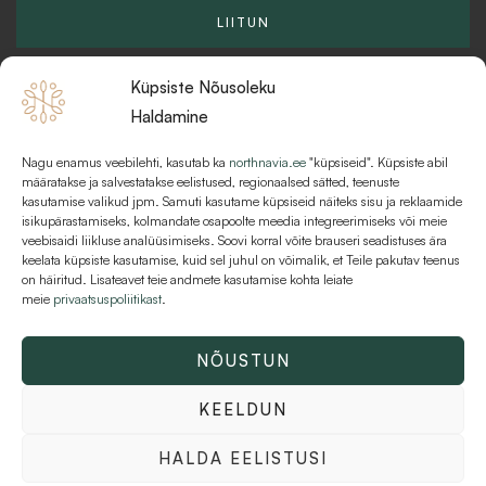
a
l
k
LIITUN
m
k
Küpsiste Nõusoleku
Haldamine
Nagu enamus veebilehti, kasutab ka
northnavia.ee
"küpsiseid". Küpsiste abil
KKK
määratakse ja salvestatakse eelistused, regionaalsed sätted, teenuste
kasutamise valikud jpm. Samuti kasutame küpsiseid näiteks sisu ja reklaamide
MAKSEVIISID JA MAKSETINGIMUSED
isikupärastamiseks, kolmandate osapoolte meedia integreerimiseks või meie
veebisaidi liikluse analüüsimiseks. Soovi korral võite brauseri seadistuses ära
KASUTUSTINGIMUSED
keelata küpsiste kasutamise, kuid sel juhul on võimalik, et Teile pakutav teenus
on häiritud. Lisateavet teie andmete kasutamise kohta leiate
meie
privaatsuspoliitikast
.
NÕUSTUN
Kõik õigused kaitstud © 2026 Northnavia | AT Varahaldus OÜ | 16216481
KEELDUN
HALDA EELISTUSI