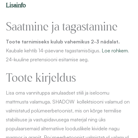
Lisainfo
Saatmine ja tagastamine
Toote tarnimiseks kulub vahemikus 2-3 nädalat.
Kaubale kehtib 14-päevane
tagastamisõigus.
Loe rohkem
.
24-kuuline pretensiooni esitamise aeg.
Toote kirjeldus
Lisa oma vannituppa ainulaadset stiili ja iseloomu
mattmusta valamuga. SHADOW kollektsiooni valamud on
valmistatud polümeerbetoonist, mis on kõrge termilise
stabiilsuse ja vastupidavusega materjal ning üks
populaarsemaid alternatiive looduslikele kividele nagu
marmor ja graniit. Poümeerbetoonist valmistatud valamud