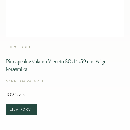
UUS TOODE
Pinnapealne valamu Vieneto 50x14x39 cm, valge
keraamika
VANNITOA VALAMUD
102,92
€
LISA KORVI