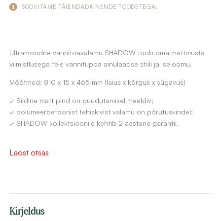
SOOVITAME TÄIENDADA NENDE TOODETEGA:
Ultramoodne vannitoavalamu SHADOW toob oma mattmusta
viimistlusega teie vannituppa ainulaadse stiili ja iseloomu.
Mõõtmed: 810 x 15 x 465 mm (laius x kõrgus x sügavus)
✓ Siidine matt pind on puudutamisel meeldiv;
✓ polümeerbetoonist tehiskivist valamu on põrutuskindel;
✓ SHADOW kollektsioonile kehtib 2 aastane garantii.
Laost otsas
Kirjeldus