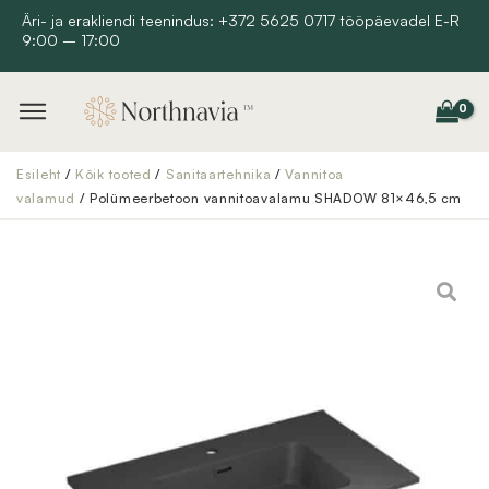
Skip
Äri- ja erakliendi teenindus: +372 5625 0717 tööpäevadel E-R
9:00 – 17:00
to
content
Esileht
/
Kõik tooted
/
Sanitaartehnika
/
Vannitoa
valamud
/ Polümeerbetoon vannitoavalamu SHADOW 81×46,5 cm