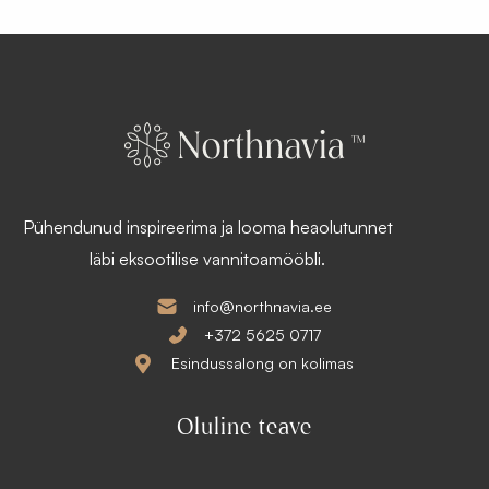
Pühendunud inspireerima ja looma heaolutunnet
läbi eksootilise vannitoamööbli.
info@northnavia.ee
+372 5625 0717
Esindussalong on kolimas
Oluline teave