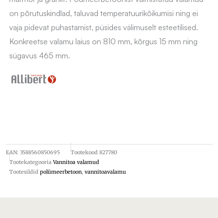
on põrutuskindlad, taluvad temperatuurikõikumisi ning ei
vaja pidevat puhastamist, püsides välimuselt esteetilised.
Konkreetse valamu laius on 810 mm, kõrgus 15 mm ning
sügavus 465 mm.
EAN:
3588560850695
Tootekood
827780
Tootekategooria
Vannitoa valamud
Tootesildid
polümeerbetoon
,
vannitoavalamu