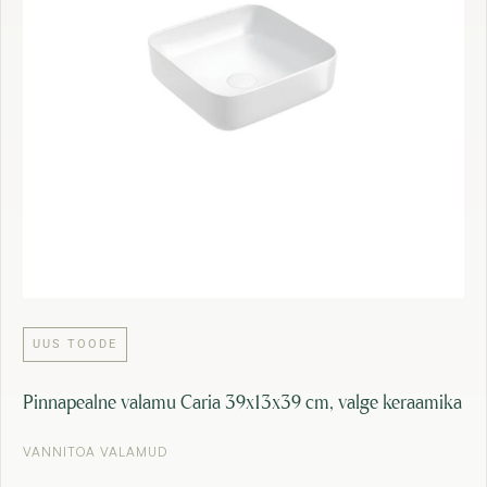
,
7
4
,
5
9
0
€
.
€
.
UUS TOODE
Pinnapealne valamu Caria 39x13x39 cm, valge keraamika
VANNITOA VALAMUD