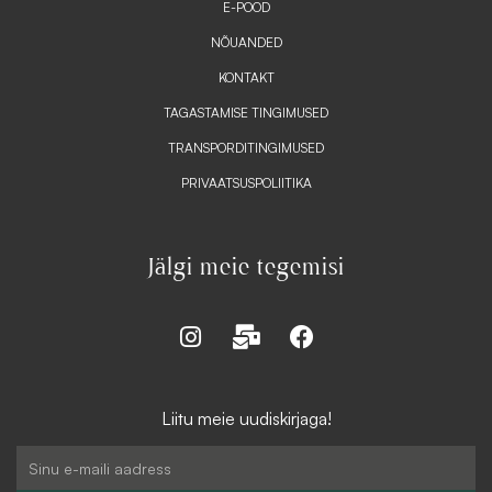
E-POOD
NÕUANDED
KONTAKT
TAGASTAMISE TINGIMUSED
TRANSPORDITINGIMUSED
PRIVAATSUSPOLIITIKA
Jälgi meie tegemisi
I
M
F
n
a
a
s
i
c
t
l
e
Liitu meie uudiskirjaga!
a
-
b
g
b
o
Email
r
u
o