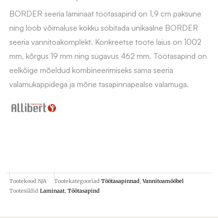
BORDER seeria laminaat töötasapind on 1,9 cm paksune
ning loob võimaluse kokku sobitada unikaalne BORDER
seeria vannitoakomplekt. Konkreetse toote laius on 1002
mm, kõrgus 19 mm ning sügavus 462 mm. Töötasapind on
eelkõige mõeldud kombineerimiseks sama seeria
valamukappidega ja mõne tasapinnapealse valamuga.
Tootekood
N/A
Tootekategooriad
Töötasapinnad
,
Vannitoamööbel
Tootesildid
Laminaat
,
Töötasapind