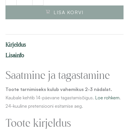
kogus
LISA KORVI
Kirjeldus
Lisainfo
Saatmine ja tagastamine
Toote tarnimiseks kulub vahemikus 2-3 nädalat.
Kaubale kehtib 14-päevane
tagastamisõigus.
Loe rohkem
.
24-kuuline pretensiooni esitamise aeg.
Toote kirjeldus