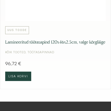
UUS TOODE
Lamineeritud töötasapind 120x46x2.5cm, valge kõrgläige
KÕIK TOOTED
,
TÖÖTASAPINNAD
96,72
€
LISA KORVI