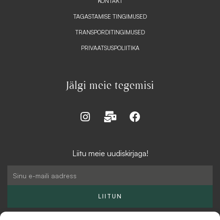
KONTAKT
TAGASTAMISE TINGIMUSED
TRANSPORDITINGIMUSED
PRIVAATSUSPOLIITIKA
Jälgi meie tegemisi
I
M
F
n
a
a
s
i
c
t
l
e
Liitu meie uudiskirjaga!
a
-
b
g
b
o
Email
r
u
o
a
l
k
LIITUN
m
k