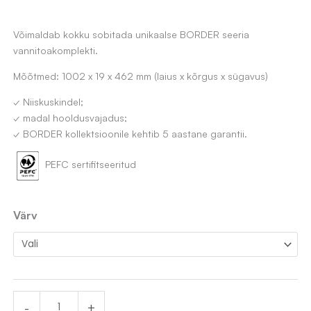
Võimaldab kokku sobitada unikaalse BORDER seeria
vannitoakomplekti.
Mõõtmed: 1002 x 19 x 462 mm (laius x kõrgus x sügavus)
✓ Niiskuskindel;
✓ madal hooldusvajadus;
✓ BORDER kollektsioonile kehtib 5 aastane garantii.
PEFC sertifitseeritud
Laminaat
Värv
töötasapind
BORDER
100x46
cm
-
+