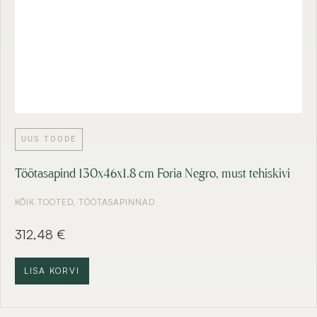
UUS TOODE
Töötasapind 130x46x1.8 cm Foria Negro, must tehiskivi
KÕIK TOOTED
,
TÖÖTASAPINNAD
312,48
€
LISA KORVI