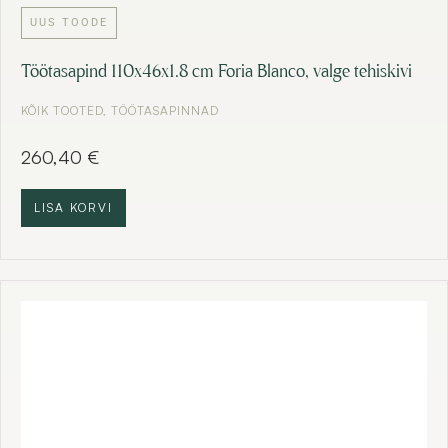
UUS TOODE
Töötasapind 110x46x1.8 cm Foria Blanco, valge tehiskivi
KÕIK TOOTED
,
TÖÖTASAPINNAD
260,40
€
LISA KORVI