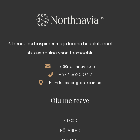
Pühendunud inspireerima ja looma heaolutunnet
läbi eksootilise vannitoamööbli.
info@northnavia.ee
+372 5625 0717
Esindussalong on kolimas
Oluline teave
E-POOD
NÕUANDED