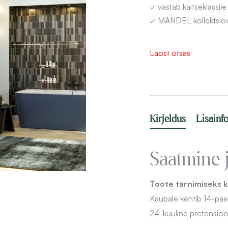
✓ vastab kaitseklassile
✓ MANDEL kollektsioon
Laost otsas
Kirjeldus
Lisainf
Saatmine 
Toote tarnimiseks k
Kaubale kehtib 14-pä
24-kuuline pretensioo