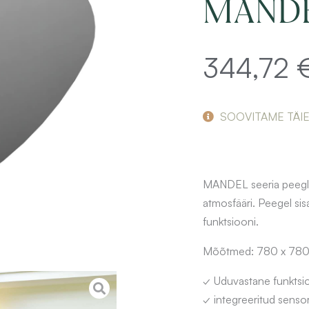
MANDE
344,72
SOOVITAME TÄI
MANDEL seeria peegli
atmosfääri. Peegel sis
funktsiooni.
Mõõtmed: 780 x 780 x
✓ Uduvastane funktsi
✓ integreeritud sensorlü