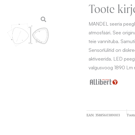
Toote kirj
MANDEL seeria peegli
atmosfääri. See origin
teie vannituba. Samut
Sensorlülitid on diskr
aktiveerida. LED peeg
valgusvoog 1890 Lm ni
EAN:
3588560389003
Toot