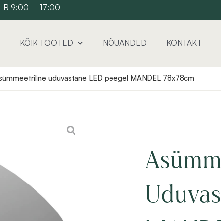
 E-R 9:00 – 17:00
KÕIK TOOTED
NÕUANDED
KONTAKT
sümmeetriline uduvastane LED peegel MANDEL 78x78cm
Asümme
Uduvas