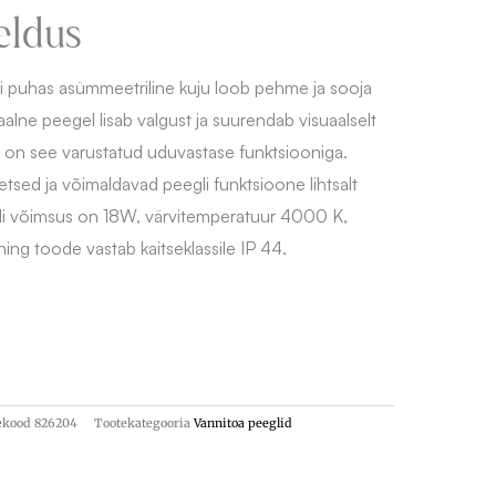
eldus
 puhas asümmeetriline kuju loob pehme ja sooja
aalne peegel lisab valgust ja suurendab visuaalselt
i on see varustatud uduvastase funktsiooniga.
eetsed ja võimaldavad peegli funktsioone lihtsalt
li võimsus on 18W, värvitemperatuur 4000 K,
ng toode vastab kaitseklassile IP 44.
ekood
826204
Tootekategooria
Vannitoa peeglid