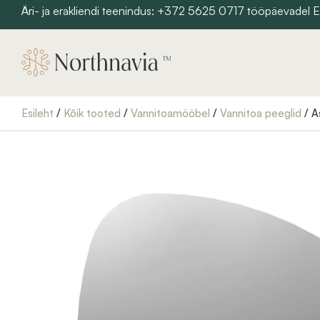
Skip
Äri- ja erakliendi teenindus: +372 5625 0717 tööpäevadel
to
content
Esileht
/
Kõik tooted
/
Vannitoamööbel
/
Vannitoa peeglid
/ A