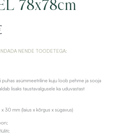
L 78x78cm
€
ENDADA NENDE TOODETEGA:
 puhas asümmeetriline kuju loob pehme ja sooja
aldab lisaks taustavalgusele ka uduvastast
 30 mm (laius x kõrgus x sügavus)
oon;
liti;