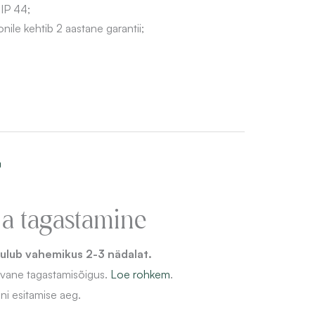
 IP 44;
ile kehtib 2 aastane garantii;
o
ja tagastamine
ulub vahemikus 2-3 nädalat.
evane
tagastamisõigus.
Loe rohkem
.
ni esitamise aeg.