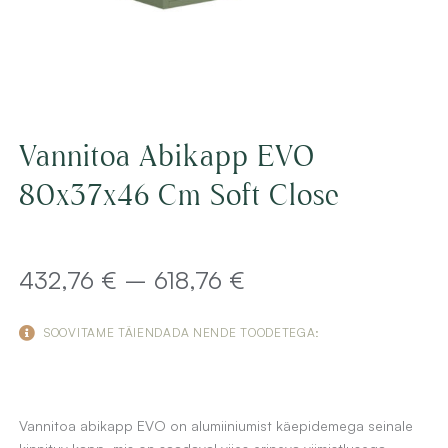
Vannitoa Abikapp EVO
80x37x46 Cm Soft Close
Price
432,76
€
–
618,76
€
range:
SOOVITAME TÄIENDADA NENDE TOODETEGA:
432,76 €
through
Vannitoa abikapp EVO on alumiiniumist käepidemega seinale