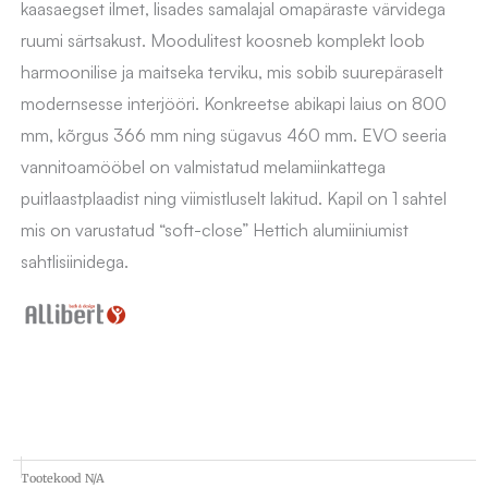
kaasaegset ilmet, lisades samalajal omapäraste värvidega
ruumi särtsakust. Moodulitest koosneb komplekt loob
harmoonilise ja maitseka terviku, mis sobib suurepäraselt
modernsesse interjööri.
Konkreetse abikapi laius on 800
mm, kõrgus 366 mm ning sügavus 460 mm. EVO seeria
vannitoamööbel on valmistatud melamiinkattega
puitlaastplaadist ning viimistluselt lakitud. Kapil on 1 sahtel
mis on varustatud “soft-close” Hettich alumiiniumist
sahtlisiinidega.
Tootekood
N/A